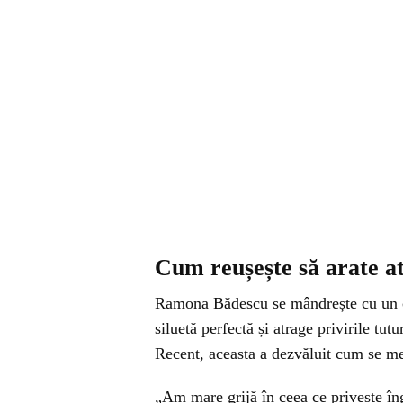
Cum reușește să arate a
Ramona Bădescu se mândrește cu un co
siluetă perfectă și atrage privirile t
Recent, aceasta a dezvăluit cum se men
„Am mare grijă în ceea ce privește îng