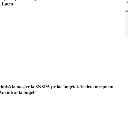
n Lațcu
dmisă la master la SNSPA pe loc bugetat. Vedeta începe un
Am intrat la buget”