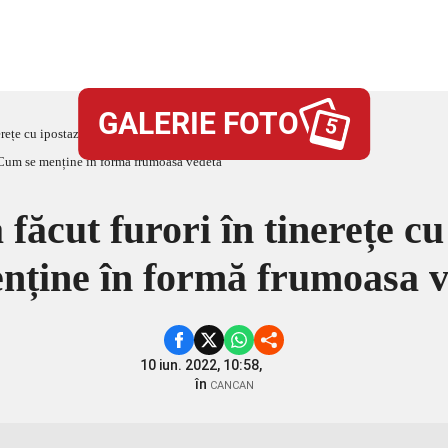
GALERIE FOTO
5
erețe cu ipostaze nud. Cum se menține în formă frumoasa vedetă
ăcut furori în tinerețe c
nține în formă frumoasa 
10 iun. 2022, 10:58,
în
CANCAN