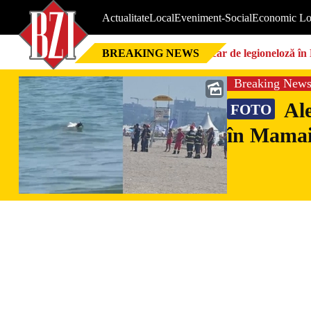
Actualitate
Local
Eveniment-Social
Economic Lo
BREAKING NEWS
Focar de legioneloză în 
Breaking New
Ale
FOTO
în Mamaia