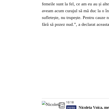
femeile sunt la fel, ce am eu au și alt
aveam acum curajul să mă duc la o înt
sufletește, nu trupește. Pentru cauze 
fără să pozez nud.”, a declarat aceasta
10:18
Nicoleta Voica, me
FOTO