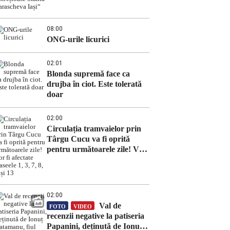
Parascheva Iași“
08:00
ONG-urile licurici
02:01
Blonda supremă face ca
drujba în ciot. Este tolerată
doar
02:00
Circulația tramvaielor prin
Târgu Cucu va fi oprită
pentru următoarele zile! Vor
fi afectate traseele 1, 3, 7, 8, 9
și 13
02:00
Val de
FOTO
VIDEO
recenzii negative la patiseria
Papanini, deținută de Ionuț