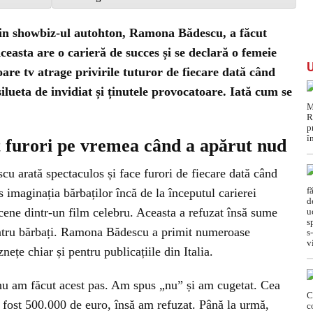
din showbiz-ul autohton, Ramona Bădescu, a făcut
Aceasta are o carieră de succes și se declară o femeie
oare tv atrage privirile tuturor de fiecare dată când
lueta de invidiat și ținutele provocatoare. Iată cum se
 furori pe vremea când a apărut nud
u arată spectaculos și face furori de fiecare dată când
s imaginația bărbaților încă de la începutul carierei
scene dintr-un film celebru. Aceasta a refuzat însă sume
entru bărbați. Ramona Bădescu a primit numeroase
nețe chiar și pentru publicațiile din Italia.
i nu am făcut acest pas. Am spus „nu” și am cugetat. Cea
fost 500.000 de euro, însă am refuzat. Până la urmă,