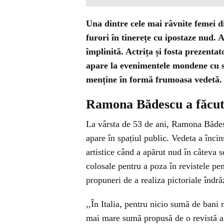
Una dintre cele mai râvnite femei 
furori în tinerețe cu ipostaze nud. 
împlinită. Actrița și fosta prezentat
apare la evenimentele mondene cu si
menține în formă frumoasa vedetă.
Ramona Bădescu a făcut
La vârsta de 53 de ani, Ramona Bădesc
apare în spațiul public. Vedeta a încin
artistice când a apărut nud în câteva 
colosale pentru a poza în revistele p
propuneri de a realiza pictoriale îndrăz
,,În Italia, pentru nicio sumă de ban
mai mare sumă propusă de o revistă a 