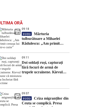
ULTIMA ORĂ
09:18
Mărturia
FOTO
tulburătoare a Mihaelei
Rădulescu: „Am primit
cenușa lui într-o cutie”
09:11
Doi soldați ruși, capturați
fără focuri de armă de
trupele ucrainene. Kievul
spune că misiunea s-a
încheiat fără victime
09:07
Criza migranților din
FOTO
Ceuta se complică. Presa