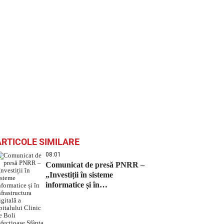
ARTICOLE SIMILARE
08:01
Comunicat de presă PNRR –
„Investiții în sisteme
informatice și în
infrastructura digitală a
Spitalului Clinic de Boli
Infecțioase Sfânta