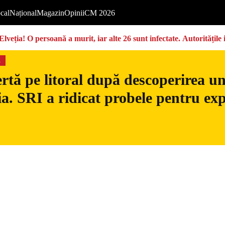
cal
Național
Magazin
Opinii
CM 2026
Elveția! O persoană a murit, iar alte 26 sunt infectate. Autoritățil
s
rtă pe litoral după descoperirea u
. SRI a ridicat probele pentru exp