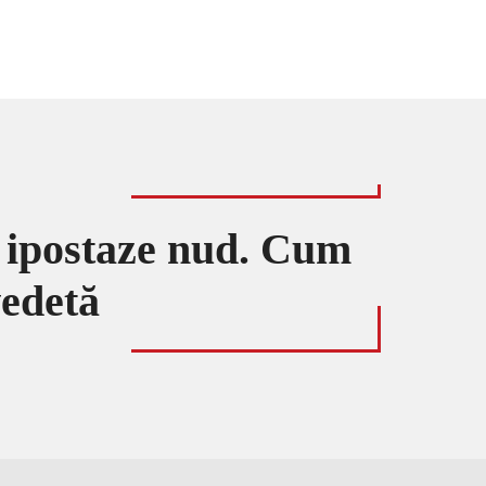
u ipostaze nud. Cum
vedetă