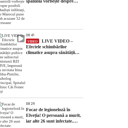
spaniolă vorbește despre
posibili jihadiști infiltrați, iar
Marocul pune sub acuzare
52 de persoane
08:41
LIVE VIDEO –
VIDEO
Efectele schimbărilor
climatice asupra sănătății
psihice este subiectul
emisiunii BZI LIVE,
împreună cu invitata Irina
Mihu-Pintilie, psiholog
principal, Spitalul Clinic Căi
Ferate Iași
08:29
Focar de legioneloză în
Elveția! O persoană a murit,
iar alte 26 sunt infectate.
Autoritățile investighează