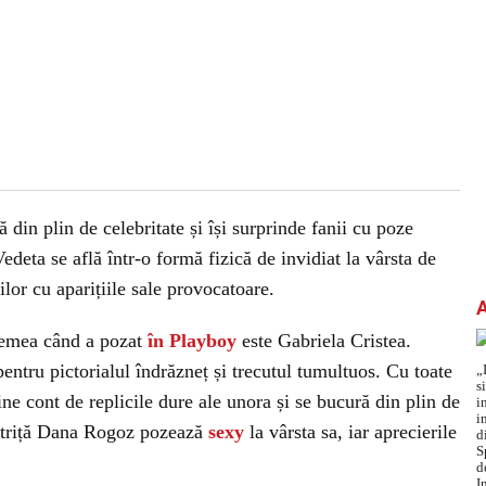
in plin de celebritate și își surprinde fanii cu poze
Vedeta se află într-o formă fizică de invidiat la vârsta de
ilor cu aparițiile sale provocatoare.
vremea când a pozat
în Playboy
este Gabriela Cristea.
pentru pictorialul îndrăzneț și trecutul tumultuos. Cu toate
ne cont de replicile dure ale unora și se bucură din plin de
 actriță Dana Rogoz pozează
sexy
la vârsta sa, iar aprecierile