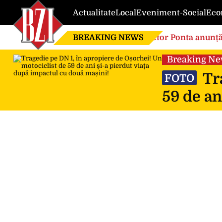
Actualitate
Local
Eveniment-Social
Eco
BREAKING NEWS
Victor Ponta anunță
globalistă”
Breaking N
Tra
FOTO
59 de an