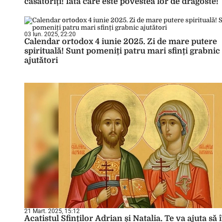
căsătoriți! Iată care este povestea lor de dragoste!
03 Iun. 2025, 22:20
Calendar ortodox 4 iunie 2025. Zi de mare putere
spirituală! Sunt pomeniți patru mari sfinți grabnic
ajutători
21 Mart. 2025, 15:12
Acatistul Sfinților Adrian și Natalia. Te va ajuta să î