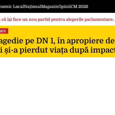
nomic Local
Național
Magazin
Opinii
CM 2026
 că își face un nou partid pentru alegerile parlamentare
ews
gedie pe DN 1, în apropiere de
i și-a pierdut viața după impac