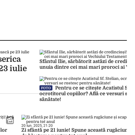
serica
Sfântul Ilie, sărbătorit astăzi de credinc
23 iulie
unuia dintre cei mai mari proroci ai Ve
Pentru ce se citește Acatistul Sf. S
FOTO
ocrotitorul copiilor? Află ce versuri se 
sănătate!
20 Iun. 2025, 21:20
elor
Zi sfântă pe 21 iunie! Spune această rugăciune ș