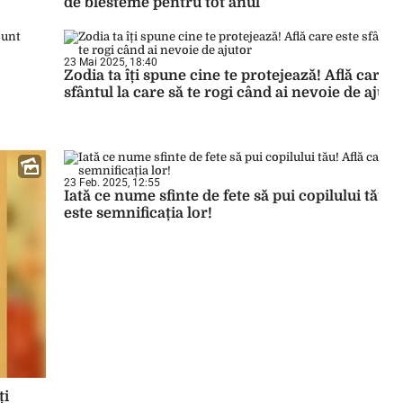
de blesteme pentru tot anul
23 Mai 2025, 18:40
Zodia ta îți spune cine te protejează! Află care e
sfântul la care să te rogi când ai nevoie de ajuto
23 Feb. 2025, 12:55
Iată ce nume sfinte de fete să pui copilului tău! 
este semnificația lor!
ți