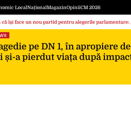
nomic Local
Național
Magazin
Opinii
CM 2026
 că își face un nou partid pentru alegerile parlamentare
ews
gedie pe DN 1, în apropiere de
i și-a pierdut viața după impac