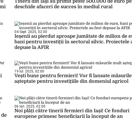
ro
Tinerii din Iași au primit peste 500.000 de euro p
imi
deschide afaceri de succes în mediul rural
04 Sept. 2025, 02:00
Ieșenii au pierdut aproape jumătate de milion de e
bani pentru investiții în sectorul silvic. Proiectele 
depuse la AFIR
19 Iul. 2025, 02:00
i
Vești bune pentru fermieri! Vor fi lansate măsuril
așteptate pentru investițiile din domeniul agricol
06 Ian. 2025, 02:00
Noi plăți către tinerii fermieri din Iași! Ce fonduri
 de
europene primesc beneficiarii la început de an