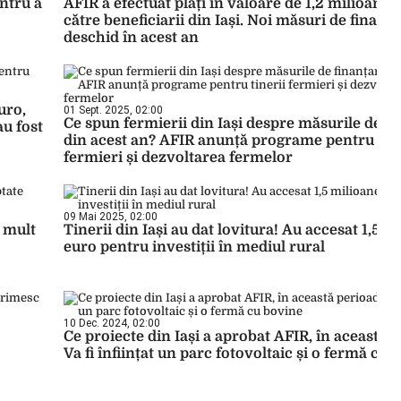
entru a
AFIR a efectuat plăți în valoare de 1,2 milioane 
către beneficiarii din Iași. Noi măsuri de finanța
deschid în acest an
uro,
01 Sept. 2025, 02:00
Ce spun fermierii din Iași despre măsurile de f
au fost
din acest an? AFIR anunță programe pentru tine
fermieri și dezvoltarea fermelor
09 Mai 2025, 02:00
e mult
Tinerii din Iași au dat lovitura! Au accesat 1,5 m
euro pentru investiții în mediul rural
10 Dec. 2024, 02:00
Ce proiecte din Iași a aprobat AFIR, în această 
Va fi înființat un parc fotovoltaic și o fermă cu 