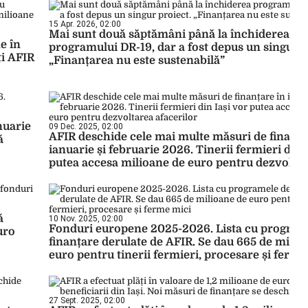
15 Apr. 2026, 02:00
Mai sunt două săptămâni până la închiderea
e în
programului DR-19, dar a fost depus un singur p
ți AFIR
„Finanțarea nu este sustenabilă”
nuarie
09 Dec. 2025, 02:00
AFIR deschide cele mai multe măsuri de finanța
ă
ianuarie și februarie 2026. Tinerii fermieri din 
putea accesa milioane de euro pentru dezvolta
afacerilor
ă
10 Nov. 2025, 02:00
Fonduri europene 2025-2026. Lista cu program
uro
finanțare derulate de AFIR. Se dau 665 de milio
euro pentru tinerii fermieri, procesare și ferme
27 Sept. 2025, 02:00