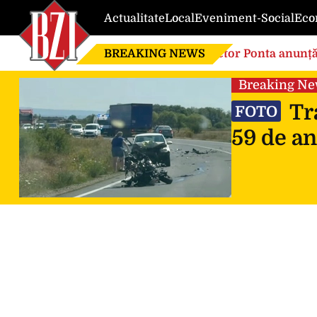
Actualitate
Local
Eveniment-Social
Eco
BREAKING NEWS
Victor Ponta anunță
globalistă”
Breaking N
Tra
FOTO
59 de an