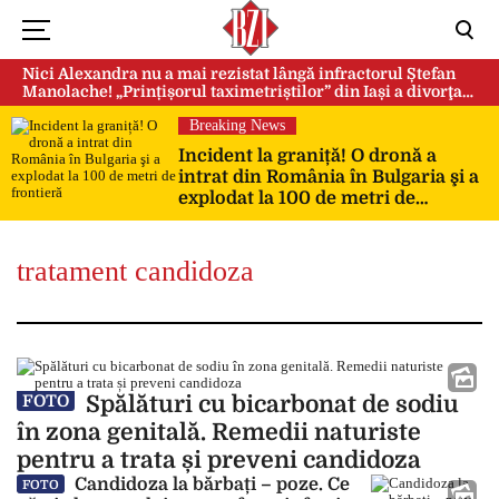
Nici Alexandra nu a mai rezistat lângă infractorul Ștefan
Manolache! „Prințișorul taximetriștilor” din Iași a divorţat
după doi ani de căsnicie
Breaking News
Incident la graniță! O dronă a
intrat din România în Bulgaria şi a
explodat la 100 de metri de
frontieră
tratament candidoza
Spălături cu bicarbonat de sodiu
FOTO
în zona genitală. Remedii naturiste
pentru a trata și preveni candidoza
Candidoza la bărbați – poze. Ce
FOTO