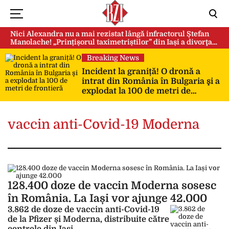
Nici Alexandra nu a mai rezistat lângă infractorul Ștefan
Manolache! „Prințișorul taximetriștilor” din Iași a divorţat
după doi ani de căsnicie
Breaking News
Incident la graniță! O dronă a
intrat din România în Bulgaria şi a
explodat la 100 de metri de
frontieră
vaccin anti-Covid-19 Moderna
128.400 doze de vaccin Moderna sosesc
în România. La Iași vor ajunge 42.000
3.862 de doze de vaccin anti-Covid-19
de la Pfizer și Moderna, distribuite către