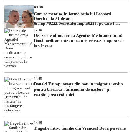
As.ro
Cum se menţine în formă soţia lui Leonard
Doroftei, la 51 de ani.
&amp;#8222;Secretul&amp;#8221; pe care l-a
dezvăluit
17:40
Decizie de ultimă oră a Agenției Medicamentului!
Două medicamente cunoscute, retrase temporar de
la vânzare
14:40
Donald Trump lovește din nou în imigrație: ordin
pentru blocarea „turismului de naștere” și
restrângerea cetățeniei
14:35
Tragedie într-o familie din Vrancea! Două persoane