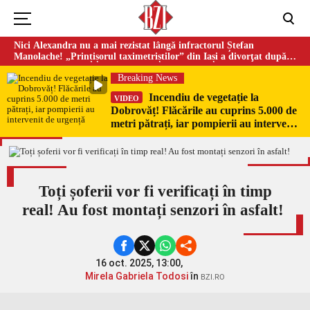
Nici Alexandra nu a mai rezistat lângă infractorul Ștefan
Manolache! „Prințișorul taximetriștilor” din Iași a divorţat după
doi ani de căsnicie
Breaking News
Incendiu de vegetație la
VIDEO
Dobrovăț! Flăcările au cuprins 5.000 de
metri pătrați, iar pompierii au intervenit
de urgență
Toți șoferii vor fi verificați în timp
real! Au fost montați senzori în asfalt!
16 oct. 2025, 13:00,
Mirela Gabriela Todosi
în
BZI.RO