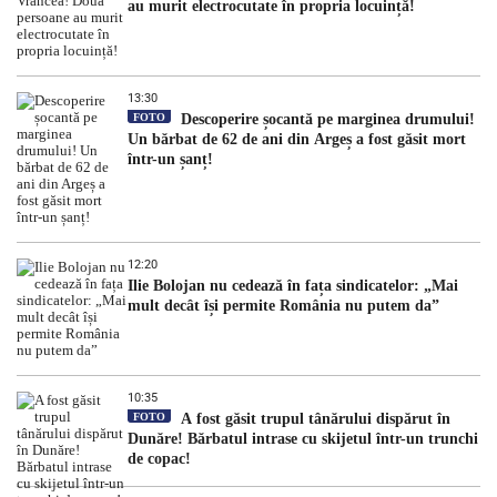
au murit electrocutate în propria locuință!
13:30
FOTO
Descoperire șocantă pe marginea drumului!
Un bărbat de 62 de ani din Argeș a fost găsit mort
într-un șanț!
12:20
Ilie Bolojan nu cedează în fața sindicatelor: „Mai
mult decât își permite România nu putem da”
10:35
FOTO
A fost găsit trupul tânărului dispărut în
Dunăre! Bărbatul intrase cu skijetul într-un trunchi
de copac!