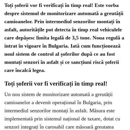
Toți șoferii vor fi verificați în timp real! Este vorba
despre sistemul de monitorizare automată a greutății
camioanelor. Prin intermediul senzorilor montați în
asfalt, autoritățile pot detecta în timp real vehiculele
care depășesc limita legală de 3,5 tone. Noua regulă a
intrat în vigoare în Bulgaria. Iată cum funcționează
noul sistem de control al șoferilor după ce au fost
montați senzori în asfalt și ce sancțiuni riscă șoferii
care încalcă legea.
Toți șoferii vor fi verificați în timp real!
Un nou sistem de monitorizare automată a greutății
camioanelor a devenit operațional în Bulgaria, prin
intermediul senzorilor montați în asfalt. Măsura este
implementată prin sistemul național de taxare, dotat cu
senzori integrați în carosabil care măsoară greutatea