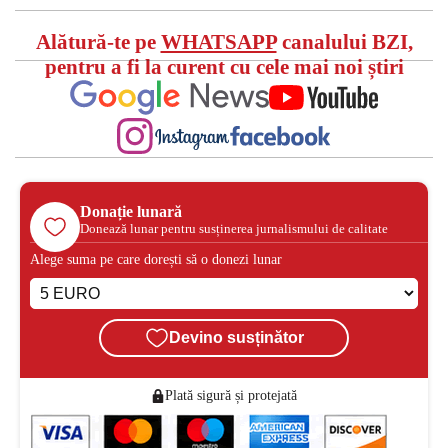
Alătură-te pe
WHATSAPP
canalului BZI,
pentru a fi la curent cu cele mai noi știri
Donație lunară
Donează lunar pentru susținerea jurnalismului de calitate
Alege suma pe care dorești să o donezi lunar
Devino susținător
Plată sigură și protejată