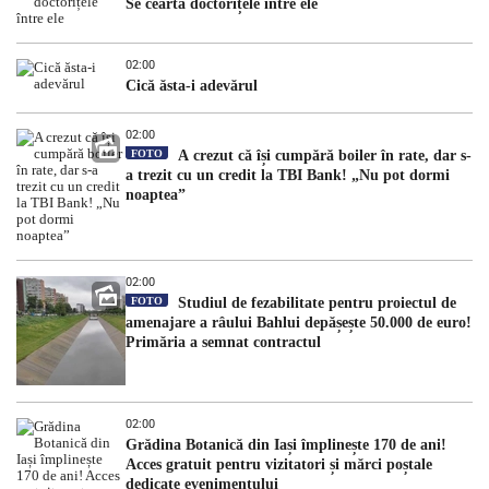
Se ceartă doctorițele între ele
02:00
Cică ăsta-i adevărul
02:00
FOTO
A crezut că își cumpără boiler în rate, dar s-
a trezit cu un credit la TBI Bank! „Nu pot dormi
noaptea”
02:00
FOTO
Studiul de fezabilitate pentru proiectul de
amenajare a râului Bahlui depășește 50.000 de euro!
Primăria a semnat contractul
02:00
Grădina Botanică din Iași împlinește 170 de ani!
Acces gratuit pentru vizitatori și mărci poștale
dedicate evenimentului