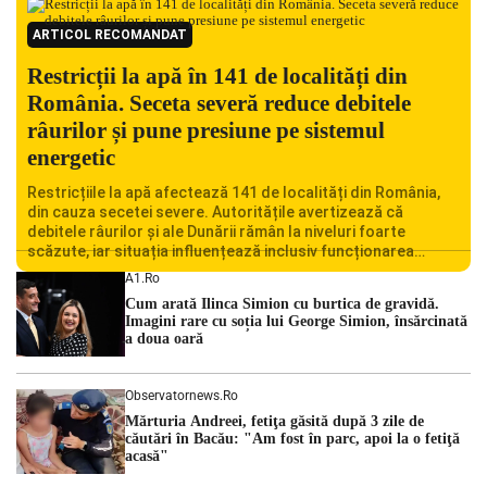
ARTICOL RECOMANDAT
Restricții la apă în 141 de localități din
România. Seceta severă reduce debitele
râurilor și pune presiune pe sistemul
energetic
Restricțiile la apă afectează 141 de localități din România,
din cauza secetei severe. Autoritățile avertizează că
debitele râurilor și ale Dunării rămân la niveluri foarte
scăzute, iar situația influențează inclusiv funcționarea
Centralei Nucleare de la Cernavodă. România se confruntă
A1.ro
cu una dintre cele mai dificile perioade din punct de vedere
Cum arată Ilinca Simion cu burtica de gravidă.
hidrologic din ultimii ani. Lipsa […]
Imagini rare cu soția lui George Simion, însărcinată
a doua oară
Observatornews.ro
Mărturia Andreei, fetiţa găsită după 3 zile de
căutări în Bacău: "Am fost în parc, apoi la o fetiţă
acasă"