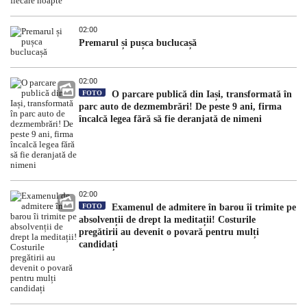
02:00
Premarul și pușca buclucașă
02:00
FOTO
O parcare publică din Iași, transformată în
parc auto de dezmembrări! De peste 9 ani, firma
încalcă legea fără să fie deranjată de nimeni
02:00
FOTO
Examenul de admitere în barou îi trimite pe
absolvenții de drept la meditații! Costurile
pregătirii au devenit o povară pentru mulți
candidați