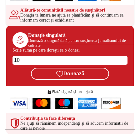
Alătură-te comunității noastre de susținători
Donația ta lunară ne ajută să planificăm și să continuăm să
informăm corect și echidistant
Donație singulară
Donează o singură dată pentru susținerea jurnalismului de
calitate
Scrie suma pe care dorești să o donezi
Donează
Plată sigură și protejată
Contribuția ta face diferența
Ne ajuți să rămânem independenți și să aducem informații de
care ai nevoie