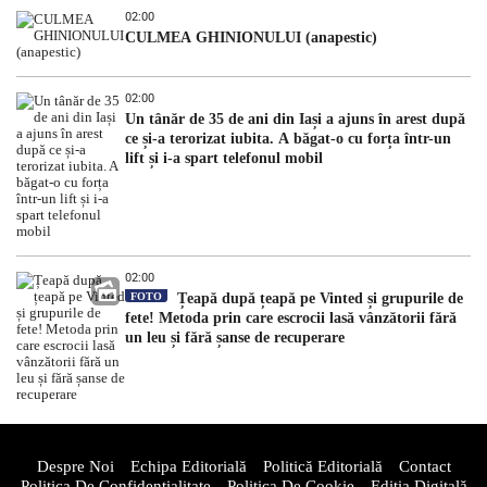
02:00
CULMEA GHINIONULUI (anapestic)
02:00
Un tânăr de 35 de ani din Iași a ajuns în arest după
ce și-a terorizat iubita. A băgat-o cu forța într-un
lift și i-a spart telefonul mobil
02:00
FOTO
Țeapă după țeapă pe Vinted și grupurile de
fete! Metoda prin care escrocii lasă vânzătorii fără
un leu și fără șanse de recuperare
Despre Noi
Echipa Editorială
Politică Editorială
Contact
Politica De Confidentialitate
Politica De Cookie
Ediția Digitală