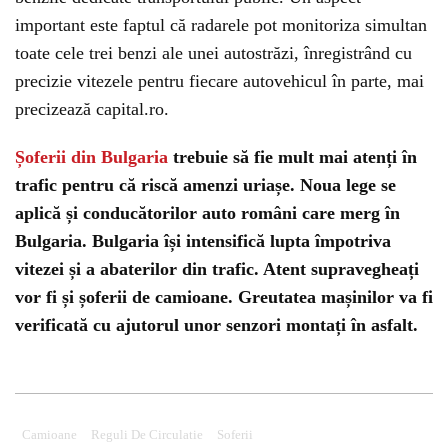
important este faptul că radarele pot monitoriza simultan
toate cele trei benzi ale unei autostrăzi, înregistrând cu
precizie vitezele pentru fiecare autovehicul în parte, mai
precizează capital.ro.
Șoferii din Bulgaria
trebuie să fie mult mai atenți în
trafic pentru că riscă amenzi uriașe. Noua lege se
aplică și conducătorilor auto români care merg în
Bulgaria. Bulgaria își intensifică lupta împotriva
vitezei și a abaterilor din trafic. Atent supravegheați
vor fi și șoferii de camioane. Greutatea mașinilor va fi
verificată cu ajutorul unor senzori montați în asfalt.
Camioane
Reguli De Circulatie
Soferii