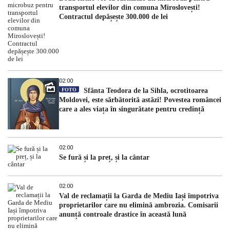
transportul elevilor din comuna Miroslovești!
Contractul depășește 300.000 de lei
02:00
FOTO
Sfânta Teodora de la Sihla, ocrotitoarea
Moldovei, este sărbătorită astăzi! Povestea româncei
care a ales viața în singurătate pentru credință
02:00
Se fură și la preț, și la cântar
02:00
Val de reclamații la Garda de Mediu Iași împotriva
proprietarilor care nu elimină ambrozia. Comisarii
anunță controale drastice în această lună