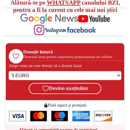
Alătură-te pe
WHATSAPP
canalului BZI,
pentru a fi la curent cu cele mai noi știri
Donație lunară
Donează lunar pentru susținerea jurnalismului de calitate
Alege suma pe care dorești să o donezi lunar
Devino susținător
Plată sigură și protejată
Alătură-te comunității noastre de susținători