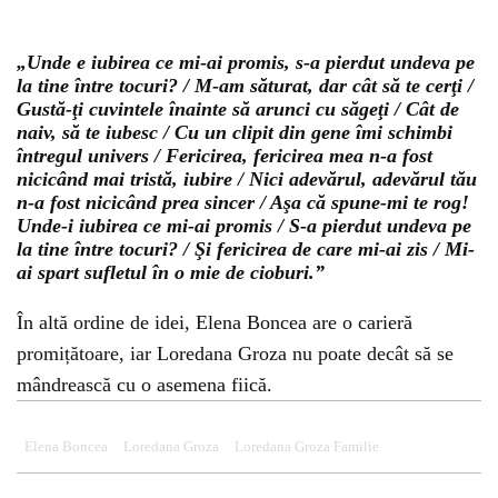
„Unde e iubirea ce mi-ai promis, s-a pierdut undeva pe
la tine între tocuri? / M-am săturat, dar cât să te cerţi /
Gustă-ţi cuvintele înainte să arunci cu săgeţi / Cât de
naiv, să te iubesc / Cu un clipit din gene îmi schimbi
întregul univers / Fericirea, fericirea mea n-a fost
nicicând mai tristă, iubire / Nici adevărul, adevărul tău
n-a fost nicicând prea sincer / Aşa că spune-mi te rog!
Unde-i iubirea ce mi-ai promis / S-a pierdut undeva pe
la tine între tocuri? / Şi fericirea de care mi-ai zis / Mi-
ai spart sufletul în o mie de cioburi.”
În altă ordine de idei, Elena Boncea are o carieră
promițătoare, iar Loredana Groza nu poate decât să se
mândrească cu o asemena fiică.
Elena Boncea
Loredana Groza
Loredana Groza Familie