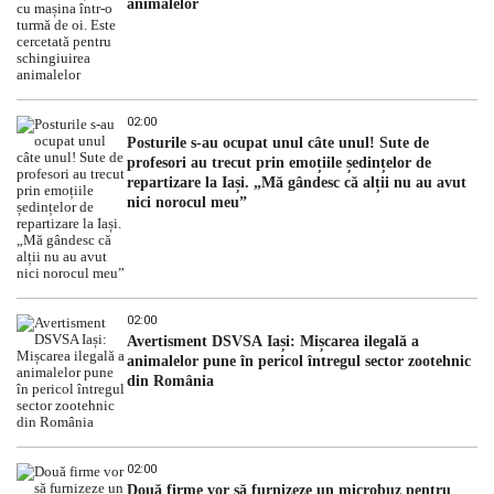
animalelor
02:00
Posturile s-au ocupat unul câte unul! Sute de
profesori au trecut prin emoțiile ședințelor de
repartizare la Iași. „Mă gândesc că alții nu au avut
nici norocul meu”
02:00
Avertisment DSVSA Iași: Mișcarea ilegală a
animalelor pune în pericol întregul sector zootehnic
din România
02:00
Două firme vor să furnizeze un microbuz pentru