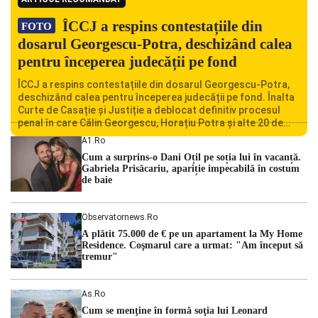
ÎCCJ a respins contestațiile din
FOTO
dosarul Georgescu-Potra, deschizând calea
pentru începerea judecății pe fond
ÎCCJ a respins contestațiile din dosarul Georgescu-Potra,
deschizând calea pentru începerea judecății pe fond. Înalta
Curte de Casație și Justiție a deblocat definitiv procesul
penal în care Călin Georgescu, Horațiu Potra și alte 20 de
persoane sunt acuzați de acțiuni îndreptate împotriva
A1.ro
ordinii constituționale. În ședința din camera preliminară,
Cum a surprins-o Dani Oțil pe soția lui în vacanță.
judecătorii de la instanța supremă au […]
Gabriela Prisăcariu, apariție impecabilă în costum
de baie
Observatornews.ro
A plătit 75.000 de € pe un apartament la My Home
Residence. Coşmarul care a urmat: "Am început să
tremur"
As.ro
Cum se menţine în formă soţia lui Leonard