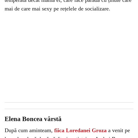
temperată decât mama ei, care face paradă cu ținute care
mai de care mai sexy pe rețelele de socializare.
Elena Boncea vârstă
După cum aminteam,
fiica Loredanei Groza
a venit pe