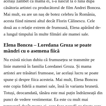
același zâmbet ca mama ei, s-a născut la o lună după
căsătoria artistei cu producătorul de film Andrei Boncea.
Mai mult, ea are un naș de botez celebru în România,
acesta fiind nimeni altul decât Florin Călinescu. Cele
două au o relație extrem de frumoasă, Elena apărând de-
a lungul timpului în multe filmări ale mamei sale.
Elena Boncea – Loredana Groza se poate
mândri cu o asemena fiică
Nu există niciun dubiu că frumusețea se transmite pe
linie maternă în familia Loredanei Groza. Și mama
artistei are trăsături frumoase, iar același lucru se poate
spune și despre fiica acesteia. Mai mult, Elena Boncea
este copia fidelă a mamei sale, însă în varianta brunetă.
Totuși, deocamdată, tânăra este mai puțin îndrăzneață din
punct de vedere vestimentar. Ea este cu mult mai