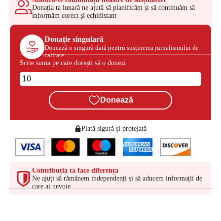
Donația ta lunară ne ajută să planificăm și să continuăm să
informăm corect și echidistant
Donație singulară
Donează o singură dată pentru susținerea jurnalismului de
calitate
Scrie suma pe care dorești să o donezi
Donează
Plată sigură și protejată
Contribuția ta face diferența
Ne ajuți să rămânem independenți și să aducem informații de
care ai nevoie