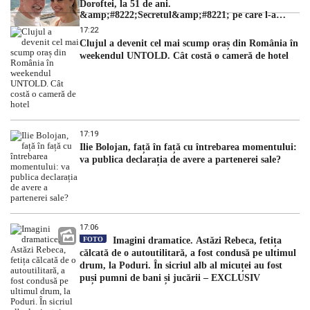
Doroftei, la 51 de ani.
&amp;#8222;Secretul&amp;#8221; pe care l-a
dezvăluit
17:22
Clujul a devenit cel mai scump oraș din România în
weekendul UNTOLD. Cât costă o cameră de hotel
17:19
Ilie Bolojan, față în față cu întrebarea momentului:
va publica declarația de avere a partenerei sale?
17:06
FOTO
Imagini dramatice. Astăzi Rebeca, fetița
călcată de o autoutilitară, a fost condusă pe ultimul
drum, la Poduri. În sicriul alb al micuței au fost
puși pumni de bani și jucării – EXCLUSIV