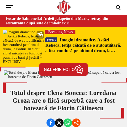
Focar de Salmonella! Ardeii jalapeño din Mexic, retrași din
restaurante după sute de îmbolnăviri
Breaking News
Imagini dramatice. Astăzi
FOTO
Rebeca, fetița călcată de o autoutilitară,
a fost condusă pe ultimul drum, la
Poduri. În sicriul alb al micuței au fost
puși pumni de bani și jucării –
EXCLUSIV
GALERIE FOTO
4
Totul despre Elena Boncea: Loredana
Groza are o fiică superbă care a fost
botezată de Florin Călinescu