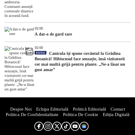
02:00
A dat-o de gard tare
02:00
FOTO
Canicula își spune cuvântul la Grădina
Botanică! Hibiscusul face senzație, însă vizitatorii
cer mai multă grijă pentru plante. „Ne-a lăsat un
gust amar”
Despre Noi
Echipa Editorială
Politică Editorială
Contact
Politica De Confidentialitate
Politica De Cookie
Ediția Digitală