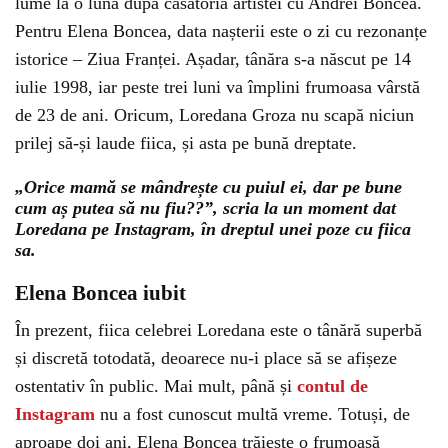
lume la o lună după căsătoria artistei cu Andrei Boncea.
Pentru Elena Boncea, data nașterii este o zi cu rezonanțe
istorice – Ziua Franței. Așadar, tânăra s-a născut pe 14
iulie 1998, iar peste trei luni va împlini frumoasa vârstă
de 23 de ani. Oricum, Loredana Groza nu scapă niciun
prilej să-și laude fiica, și asta pe bună dreptate.
„Orice mamă se mândrește cu puiul ei, dar pe bune
cum aș putea să nu fiu??”, scria la un moment dat
Loredana pe Instagram, în dreptul unei poze cu fiica
sa.
Elena Boncea iubit
În prezent, fiica celebrei Loredana este o tânără superbă
și discretă totodată, deoarece nu-i place să se afișeze
ostentativ în public. Mai mult, până și
contul de
Instagram
nu a fost cunoscut multă vreme. Totuși, de
aproape doi ani, Elena Boncea trăiește o frumoasă