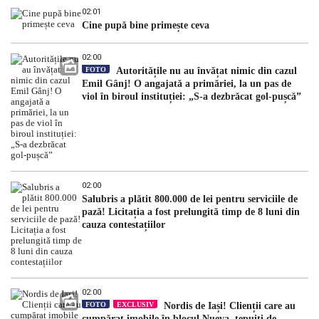
02:01
Cine pupă bine primește ceva
02:00
FOTO
Autoritățile nu au învățat nimic din cazul
Emil Gânj! O angajată a primăriei, la un pas de
viol în biroul instituției: „S-a dezbrăcat gol-pușcă”
02:00
Salubris a plătit 800.000 de lei pentru serviciile de
pază! Licitația a fost prelungită timp de 8 luni din
cauza contestațiilor
02:00
FOTO
EXCLUSIV
Nordis de Iași! Clienții care au
cumpărat imobile în blocul Nueva, țepuiți de