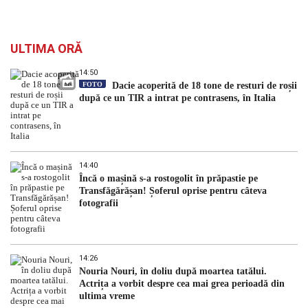
ULTIMA ORĂ
14:50
FOTO
Dacie acoperită de 18 tone de resturi de roșii
după ce un TIR a intrat pe contrasens, în Italia
14:40
Încă o mașină s-a rostogolit în prăpastie pe
Transfăgărășan! Șoferul oprise pentru câteva
fotografii
14:26
Nouria Nouri, în doliu după moartea tatălui.
Actrița a vorbit despre cea mai grea perioadă din
ultima vreme