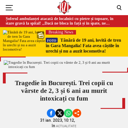
Șoferul ambulanței atacată de localnici cu pietre și topoare, în
stare gravă la spital! ,,Dacă ne bloca în față și în spate, ne
omorau…”
Breaking News
Tânără de 19 ani, lovită de tren
FOTO
în Gara Mangalia! Fata avea căștile în
urechi și nu a auzit locomotiva!
Tragedie în București. Trei copii cu
vârste de 2, 3 și 6 ani au murit
intoxicați cu fum
31 ian. 2023, 10:12,
în
ACTUALITATE