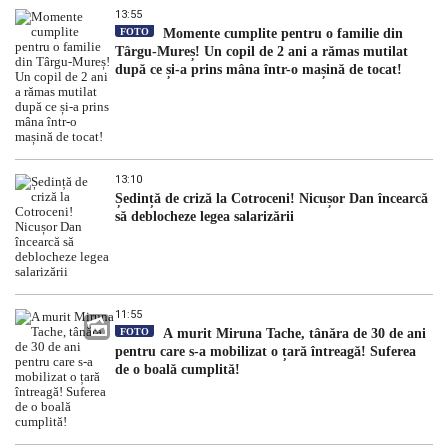
13:55
FOTO
Momente cumplite pentru o familie din
Târgu-Mureș! Un copil de 2 ani a rămas mutilat
după ce și-a prins mâna într-o mașină de tocat!
13:10
Ședință de criză la Cotroceni! Nicușor Dan încearcă
să deblocheze legea salarizării
11:55
FOTO
A murit Miruna Tache, tânăra de 30 de ani
pentru care s-a mobilizat o țară întreagă! Suferea
de o boală cumplită!