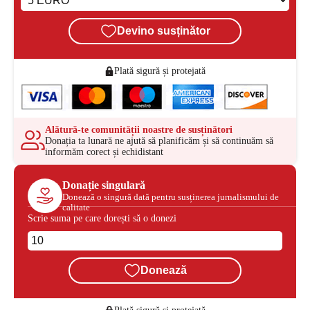
Devino susținător
Plată sigură și protejată
Alătură-te comunității noastre de susținători
Donația ta lunară ne ajută să planificăm și să continuăm să
informăm corect și echidistant
Donație singulară
Donează o singură dată pentru susținerea jurnalismului de
calitate
Scrie suma pe care dorești să o donezi
Donează