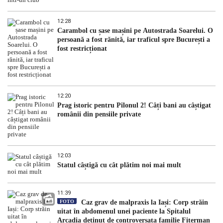
12:28
Carambol cu șase mașini pe Autostrada Soarelui. O
persoană a fost rănită, iar traficul spre București a
fost restricționat
12:20
Prag istoric pentru Pilonul 2! Câți bani au câștigat
românii din pensiile private
12:03
Statul câștigă cu cât plătim noi mai mult
11:39
FOTO
Caz grav de malpraxis la Iași: Corp străin
uitat în abdomenul unei paciente la Spitalul
Arcadia deținut de controversata familie Fiterman