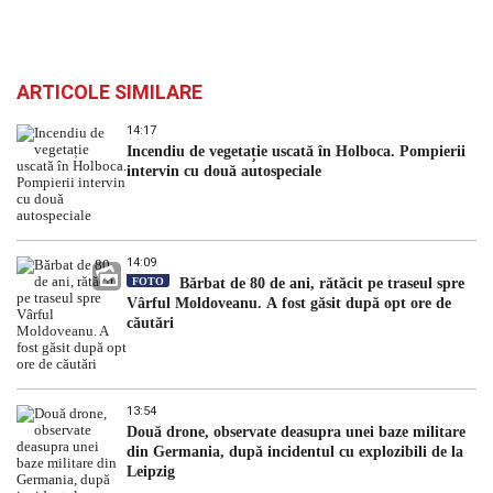
ARTICOLE SIMILARE
14:17
Incendiu de vegetație uscată în Holboca. Pompierii
intervin cu două autospeciale
14:09
FOTO
Bărbat de 80 de ani, rătăcit pe traseul spre
Vârful Moldoveanu. A fost găsit după opt ore de
căutări
13:54
Două drone, observate deasupra unei baze militare
din Germania, după incidentul cu explozibili de la
Leipzig