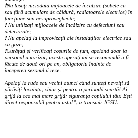
❗Nu lăsaţi niciodată mijloacele de încălzire (sobele cu
sau fără acumulare de căldură, radiatoarele electrice) în
funcţiune sau nesupravegheate;
❗ Nu utilizaţi mijloacele de încălzire cu defecţiuni sau
deteriorate;
❗ Nu apelaţi la improvizaţii ale instalaţiilor electrice sau
cu gaze;
❗Curăţaţi şi verificaţi coşurile de fum, apelând doar la
personal autorizat; aceste operaţiuni se recomandă a fi
făcute de două ori pe an, obligatoriu înainte de
începerea sezonului rece.
Apelați la rude sau vecini atunci când sunteți nevoiți să
părăsiți locuința, chiar și pentru o perioadă scurtă! Ai
grijă la cea mai mare grijă: siguranța copilului tău! Ești
direct responsabil pentru asta!”, a transmis IGSU.