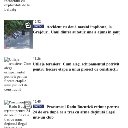
13:52
FOTO
Accident cu două mașini implicate, la
Grajduri. Unul dintre autoturisme a ajuns în șanț
13:26
Utilaje terasiere: Cum alegi echipamentul potrivit
pentru fiecare etapă a unui proiect de construcții
12:48
FOTO
Procurorul Radu Bucurică reținut pentru
24 de ore după ce a tras cu arma deținută ilegal
într-un club