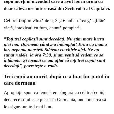
copii morți în incendiul care a avut loc în urmă cu
doar câteva ore într-o casă din Sectorul 5 al Capitalei.
Cei trei frați în vârstă de 2, 3 și 6 ani au fost găsiți fără
viață, intoxicați cu fum, anunță pompierii.
”Toți trei copilașii sunt decedați. Nu știm mare lucru
nici noi. Dormeau când s-a întâmplat! Erau cu mama
lor, nepoata noastră. Stăteau cu chirie aici. Ne-au
sunat rudele, la ora 7:30, și am venit să vedem ce se
întâmplă. Și tocmai ce am aflat că toți trei copiii sunt
decedați”, povestește o rudă.
Trei copii au murit, după ce a luat foc patul în
care dormeau
Apropiații spun că femeia era singură cu cei trei copii,
deoarece soțul este plecat în Germania, unde încerca să
le asigure un trai mai bun.