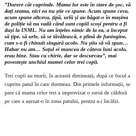
”Durere cât cuprinde. Mama lor este în stare de șoc, vă
dați seama, nici ea nu știe ce spune. Acum spune ceva,
acum spune altceva, țipă, urlă și au băgat-o în mașina
de poliție să nu vadă când sunt copiii scoși pentru a fi
duși la INML. Nu am înțeles nimic de la ea, a început
să țipe, să urle, să se tăvălească, e plină de funingine,
cum s-o fi chinuit singură acolo. Nu știu să vă spun…
Habar nu am… Soțul ei muncea de câteva luni acolo,
erau bine. Stau cu chirie, dar se descurcau”, mai
povestește unchiul mamei celor trei copii.
Trei copii au murit, în această dimineață, după ce focul a
cuprins patul în care dormeau. Din primele informații, se
pare că mama celor trei a improvizat o sursă de căldură
pe care a așezat-o în zona patului, pentru a-i încălzi.