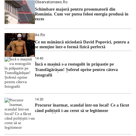
Observatornews.ro
Schimbare majoră pentru prosumatorii din
România. Cum vor putea folosi energia produsă în
exces
As.ro
Ce nu mănâncă niciodată David Popovici, pentru a
se menţine într-o formă fizică perfectă
14:40
Încă o mașină s-a rostogolit în prăpastie pe
Transfăgărășan! Șoferul oprise pentru câteva
fotografii
14:20
Procuror înarmat, scandal într-un local! Ce a făcut
când polițiștii i-au cerut să se legitimeze