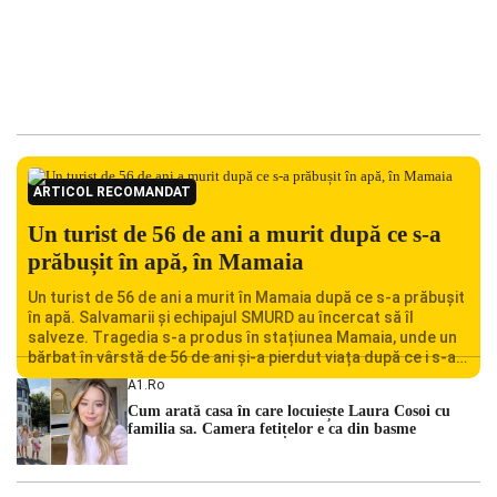
ARTICOL RECOMANDAT
Un turist de 56 de ani a murit după ce s-a
prăbușit în apă, în Mamaia
Un turist de 56 de ani a murit în Mamaia după ce s-a prăbușit
în apă. Salvamarii și echipajul SMURD au încercat să îl
salveze. Tragedia s-a produs în stațiunea Mamaia, unde un
bărbat în vârstă de 56 de ani și-a pierdut viața după ce i s-a
făcut rău în timp ce se afla în […]
A1.ro
Cum arată casa în care locuiește Laura Cosoi cu
familia sa. Camera fetițelor e ca din basme