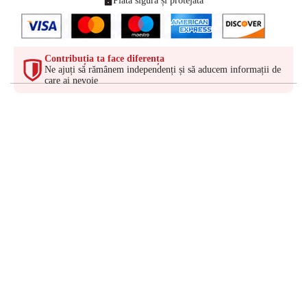
Plată sigură și protejată
Contribuția ta face diferența
Ne ajuți să rămânem independenți și să aducem informații de
care ai nevoie