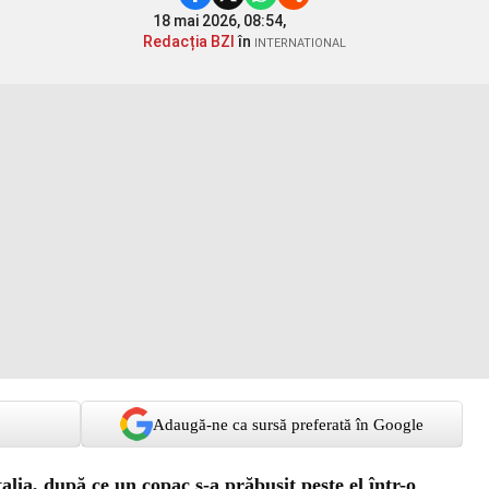
18 mai 2026, 08:54,
Redacția BZI
în
INTERNATIONAL
Adaugă-ne ca sursă preferată în Google
lia, după ce un copac s-a prăbușit peste el într-o