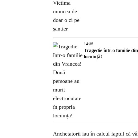
14:35
Tragedie într-o familie d
locuință!
Anchetatorii iau în calcul faptul că vâ