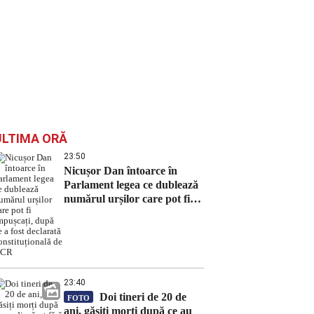
ULTIMA ORĂ
23:50
Nicușor Dan întoarce în
Parlament legea ce dublează
numărul urșilor care pot fi
împușcați, după ce a fost
declarată constituțională de
CCR
23:40
Doi tineri de 20 de
FOTO
ani, găsiți morți după ce au