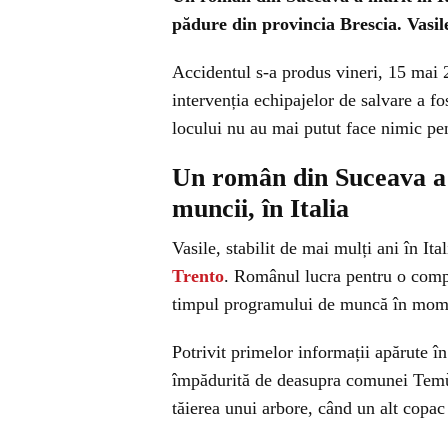
pădure din provincia Brescia. Vasile
Accidentul s-a produs vineri, 15 mai 
intervenția echipajelor de salvare a fo
locului nu au mai putut face nimic pen
Un român din Suceava a m
muncii, în Italia
Vasile, stabilit de mai mulți ani în I
Trento
. Românul lucra pentru o compani
timpul programului de muncă în mome
Potrivit primelor informații apărute în
împădurită de deasupra comunei Temù,
tăierea unui arbore, când un alt copac 