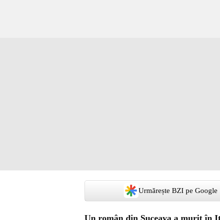
Urmărește BZI pe Google
Un român din Suceava a murit în Ita