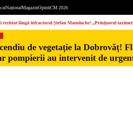
cal
Național
Magazin
Opinii
CM 2026
rezistat lângă infractorul Ștefan Manolache! „Prințișorul taximetri
s
cendiu de vegetație la Dobrovăț! Fl
iar pompierii au intervenit de urgen