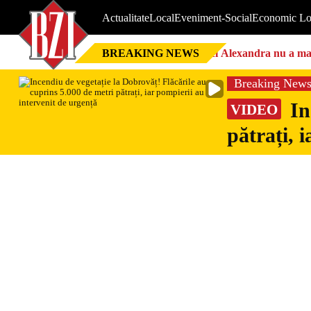
Actualitate
Local
Eveniment-Social
Economic Lo
BREAKING NEWS
Nici Alexandra nu a mai 
Breaking New
In
VIDEO
pătrați, 