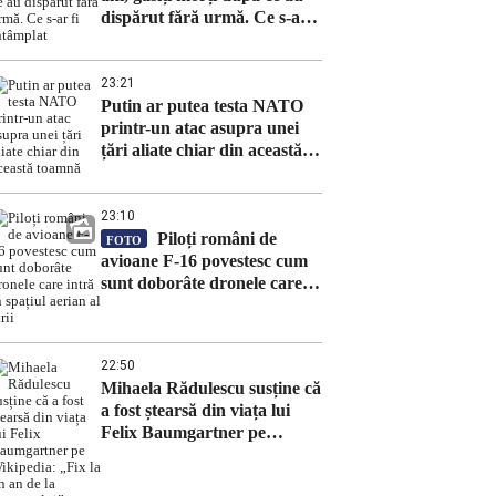
dispărut fără urmă. Ce s-ar fi
întâmplat
23:21
Putin ar putea testa NATO
printr-un atac asupra unei
țări aliate chiar din această
toamnă
23:10
Piloți români de
FOTO
avioane F-16 povestesc cum
sunt doborâte dronele care
intră în spațiul aerian al țării
22:50
Mihaela Rădulescu susține că
a fost ștearsă din viața lui
Felix Baumgartner pe
Wikipedia: „Fix la un an de
la moartea lui”