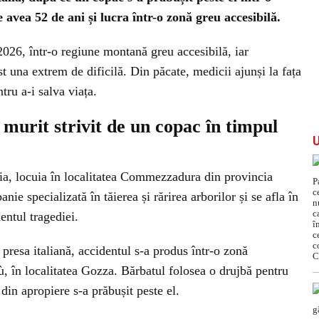
 avea 52 de ani și lucra într-o zonă greu accesibilă.
2026, într-o regiune montană greu accesibilă, iar
st una extrem de dificilă. Din păcate, medicii ajunși la fața
tru a-i salva viața.
urit strivit de un copac în timpul
talia, locuia în localitatea Commezzadura din provincia
e specializată în tăierea și rărirea arborilor și se afla în
ntul tragediei.
 presa italiană, accidentul s-a produs într-o zonă
 în localitatea Gozza. Bărbatul folosea o drujbă pentru
din apropiere s-a prăbușit peste el.