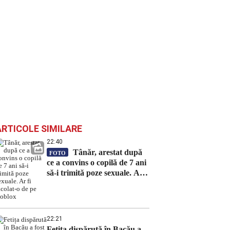
ARTICOLE SIMILARE
22:40
Tânăr, arestat după
FOTO
ce a convins o copilă de 7 ani
să-i trimită poze sexuale. Ar
fi racolat-o de pe Roblox
22:21
Fetița dispărută în Bacău a