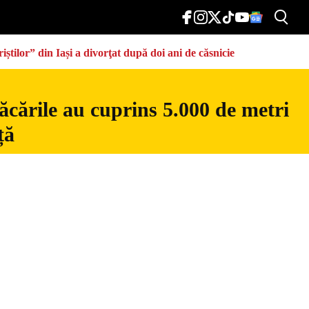
știlor” din Iași a divorţat după doi ani de căsnicie
ăcările au cuprins 5.000 de metri
ță