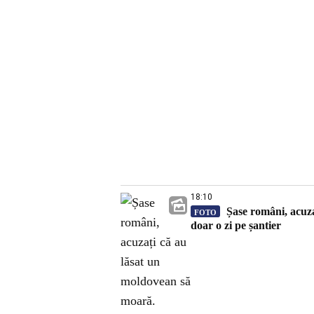
18:10
Șase români, acuza
FOTO
doar o zi pe șantier