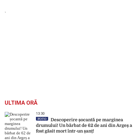
`
ULTIMA ORĂ
13:30
FOTO
Descoperire șocantă pe marginea
drumului! Un bărbat de 62 de ani din Argeș a
fost găsit mort într-un șanț!