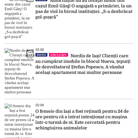
Autoritățile nu au învățat nimic din
cazul Emil Gânj! O angajată a primăriei, la un
pas de viol în biroul instituției: „S-a dezbrăcat
gol-pușcă”
02:00
FOTO
EXCLUSIV
Nordis de Iași! Clienții care
au cumpărat imobile în blocul Nueva, țepuiți
de dezvoltatorul Ștefan Popescu. A vândut
același apartament mai multor persoane
02:00
O femeie din Iași a fost reținută pentru 24 de
ore pentru că a intrat intenționat cu mașina
într-o turmă de oi. Este cercetată pentru
schingiuirea animalelor