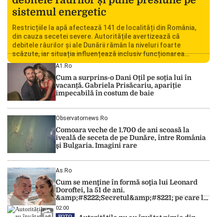
sistemul energetic
Restricțiile la apă afectează 141 de localități din România,
din cauza secetei severe. Autoritățile avertizează că
debitele râurilor și ale Dunării rămân la niveluri foarte
scăzute, iar situația influențează inclusiv funcționarea
Centralei Nucleare de la Cernavodă. România se confruntă
A1.ro
cu una dintre cele mai dificile perioade din punct de vedere
Cum a surprins-o Dani Oțil pe soția lui în
hidrologic din ultimii ani. Lipsa […]
vacanță. Gabriela Prisăcariu, apariție
impecabilă în costum de baie
Observatornews.ro
Comoara veche de 1.700 de ani scoasă la
iveală de seceta de pe Dunăre, între România
şi Bulgaria. Imagini rare
As.ro
Cum se menţine în formă soţia lui Leonard
Doroftei, la 51 de ani.
&amp;#8222;Secretul&amp;#8221; pe care l-a
dezvăluit
02:00
FOTO