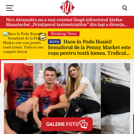
Nici Alexandra nu a mai rezistat lângă infractorul Ștefan
Manolache! „Prințișorul taximetriștilor” din Iași a divorţat
după doi ani de căsnicie
Breaking News
Haos în Podu Iloaiei!
FOTO
Semaforul de la Penny Market este
roșu pentru toată lumea. Traficul
este complet blocat
GALERIE FOTO
5