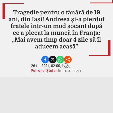
Tragedie pentru o tânără de 19
ani, din Iași! Andreea și-a pierdut
fratele într-un mod șocant după
ce a plecat la muncă în Franța:
„Mai avem timp doar 4 zile să îl
aducem acasă”
26 iul. 2024, 02:00,
1
,
Petronel Ștefan
în
TITLURILE ZILEI