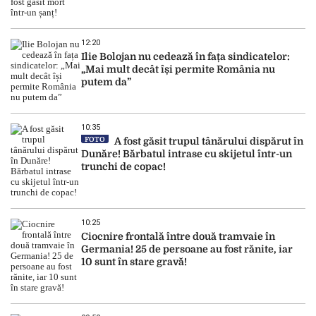
12:20
Ilie Bolojan nu cedează în fața sindicatelor:
„Mai mult decât își permite România nu
putem da”
10:35
FOTO
A fost găsit trupul tânărului dispărut în
Dunăre! Bărbatul intrase cu skijetul într-un
trunchi de copac!
10:25
Ciocnire frontală între două tramvaie în
Germania! 25 de persoane au fost rănite, iar
10 sunt în stare gravă!