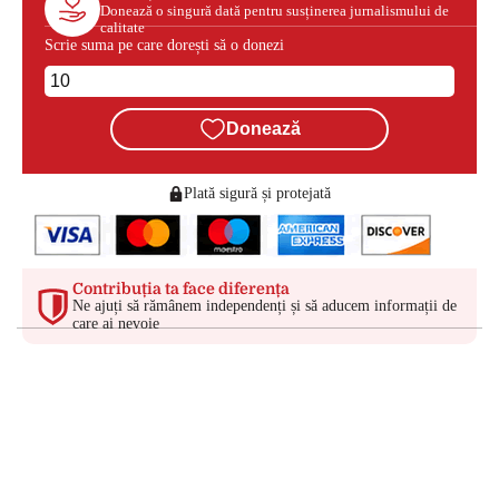
Donează o singură dată pentru susținerea jurnalismului de
calitate
Scrie suma pe care dorești să o donezi
Donează
Plată sigură și protejată
Contribuția ta face diferența
Ne ajuți să rămânem independenți și să aducem informații de
care ai nevoie