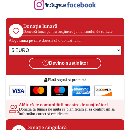
Donație lunară
Donează lunar pentru susținerea jurnalismului de calitate
Alege suma pe care dorești să o donezi lunar
Devino susținător
Plată sigură și protejată
Alătură-te comunității noastre de susținători
Donația ta lunară ne ajută să planificăm și să continuăm să
informăm corect și echidistant
Donație singulară