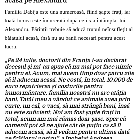
acasă pe Alexandru
Familia Dabija este una numeroasă, fiind șapte frați, iar
toată lumea este îndurerată după ce i s-a întâmplat lui
Alexandru. Părinții trebuie să aducă trupul neînsuflețit al
băiatului acasă, însă nu au banii necesari pentru acest
lucru.
„Pe 24 iulie, doctorii din Franța i-au declarat
decesul și mi-au spus că nu mai pot face nimic
pentru el. Acum, mai avem timp doar patru zile
să îl aducem acasă. Ne costă, în total, 10.000 de
euro repatrierea și costurile pentru
înmormântare, familia noastră nu are atâția
bani. Tatăl meu a vândut ce animale avea prin
curte, un cal, o vacă, să mai strângă bani, însă
nu este suficient. Noi am fost șapte frați în
total, acum am mai rămas doar șase. Sper că
oamenii pot să ne ajute cât de puțin ca să îl
aducem acasă, să îl vedem pentru ultima dată
pe frățiorul nostru”, a încheiat Andreea.