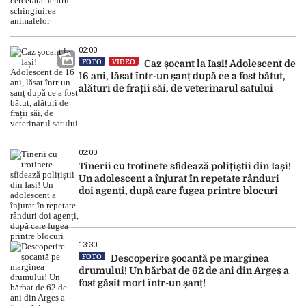
02:00
FOTO
VIDEO
Caz șocant la Iași! Adolescent de
16 ani, lăsat într-un șanț după ce a fost bătut,
alături de frații săi, de veterinarul satului
02:00
Tinerii cu trotinete sfidează polițiștii din Iași!
Un adolescent a înjurat în repetate rânduri
doi agenți, după care fugea printre blocuri
13:30
FOTO
Descoperire șocantă pe marginea
drumului! Un bărbat de 62 de ani din Argeș a
fost găsit mort într-un șanț!