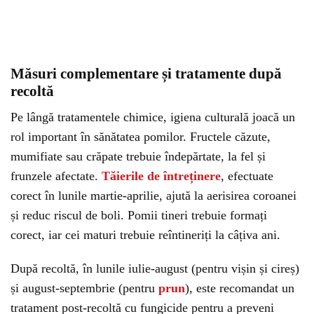
Măsuri complementare și tratamente după
recoltă
Pe lângă tratamentele chimice, igiena culturală joacă un
rol important în sănătatea pomilor. Fructele căzute,
mumifiate sau crăpate trebuie îndepărtate, la fel și
frunzele afectate.
Tăierile de întreținere
, efectuate
corect în lunile martie-aprilie, ajută la aerisirea coroanei
și reduc riscul de boli. Pomii tineri trebuie formați
corect, iar cei maturi trebuie reîntineriți la câțiva ani.
După recoltă, în lunile iulie-august (pentru vișin și cireș)
și august-septembrie (pentru
prun
), este recomandat un
tratament post-recoltă cu fungicide pentru a preveni