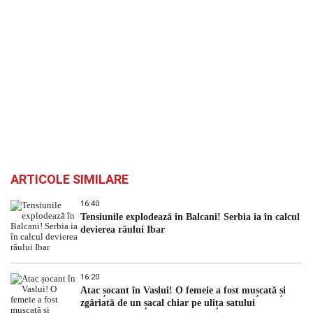
ARTICOLE SIMILARE
16:40
Tensiunile explodează în Balcani! Serbia ia în calcul
devierea râului Ibar
16:20
Atac șocant în Vaslui! O femeie a fost mușcată și
zgâriată de un șacal chiar pe ulița satului