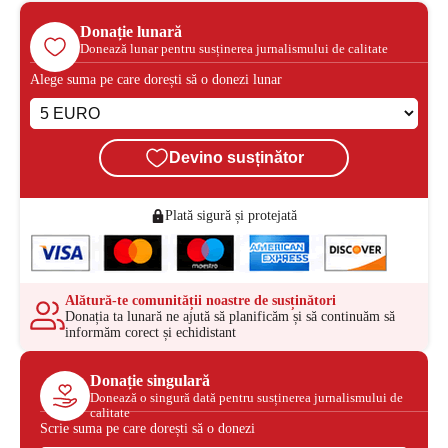
Donație lunară
Donează lunar pentru susținerea jurnalismului de calitate
Alege suma pe care dorești să o donezi lunar
Devino susținător
Plată sigură și protejată
Alătură-te comunității noastre de susținători
Donația ta lunară ne ajută să planificăm și să continuăm să
informăm corect și echidistant
Donație singulară
Donează o singură dată pentru susținerea jurnalismului de
calitate
Scrie suma pe care dorești să o donezi