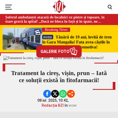
Șoferul ambulanței atacată de localnici cu pietre și topoare, în
stare gravă la spital! ,,Dacă ne bloca în față și în spate, ne
omorau…”
Breaking News
Tânără de 19 ani, lovită de tren
FOTO
în Gara Mangalia! Fata avea căștile în
urechi și nu a auzit locomotiva!
GALERIE FOTO
5
Tratament la cireș, vișin, prun – Iată
ce soluții există în fitofarmacii!
08 iul. 2025, 10:42,
Redacția BZI
în
WOW!