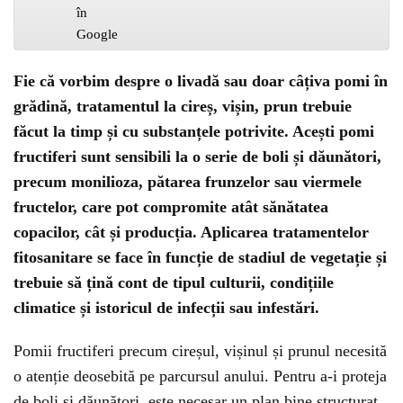
Fie că vorbim despre o livadă sau doar câțiva pomi în
grădină, tratamentul la cireș, vișin, prun trebuie
făcut la timp și cu substanțele potrivite. Acești pomi
fructiferi sunt sensibili la o serie de boli și dăunători,
precum monilioza, pătarea frunzelor sau viermele
fructelor, care pot compromite atât sănătatea
copacilor, cât și producția. Aplicarea tratamentelor
fitosanitare se face în funcție de stadiul de vegetație și
trebuie să țină cont de tipul culturii, condițiile
climatice și istoricul de infecții sau infestări.
Pomii fructiferi precum cireșul, vișinul și prunul necesită
o atenție deosebită pe parcursul anului. Pentru a-i proteja
de boli și dăunători, este necesar un plan bine structurat