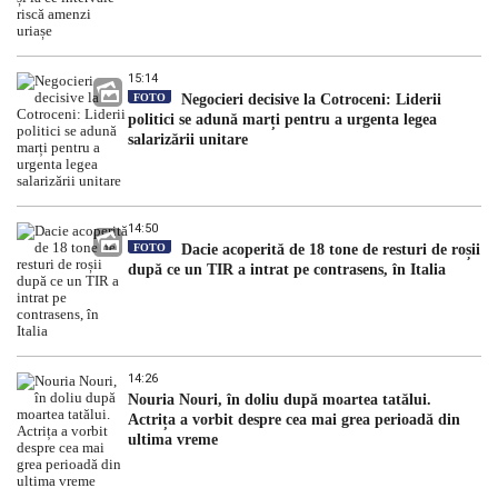
15:14
FOTO
Negocieri decisive la Cotroceni: Liderii
politici se adună marți pentru a urgenta legea
salarizării unitare
14:50
FOTO
Dacie acoperită de 18 tone de resturi de roșii
după ce un TIR a intrat pe contrasens, în Italia
14:26
Nouria Nouri, în doliu după moartea tatălui.
Actrița a vorbit despre cea mai grea perioadă din
ultima vreme