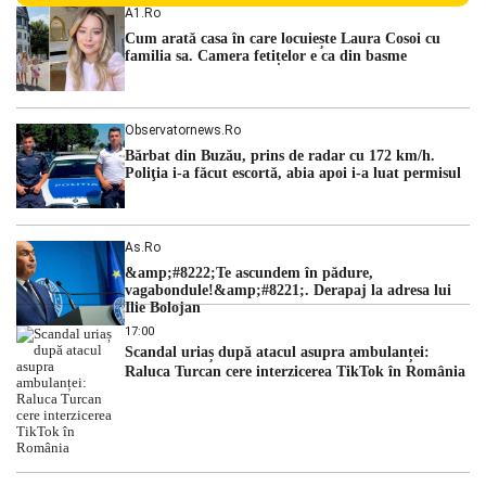
făcut rău în timp ce se afla în […]
A1.ro
Cum arată casa în care locuiește Laura Cosoi cu
familia sa. Camera fetițelor e ca din basme
Observatornews.ro
Bărbat din Buzău, prins de radar cu 172 km/h.
Poliţia i-a făcut escortă, abia apoi i-a luat permisul
As.ro
&amp;#8222;Te ascundem în pădure,
vagabondule!&amp;#8221;. Derapaj la adresa lui
Ilie Bolojan
17:00
Scandal uriaș după atacul asupra ambulanței:
Raluca Turcan cere interzicerea TikTok în România