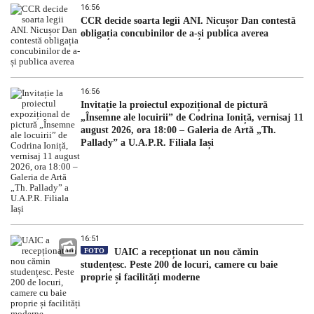
16:56
CCR decide soarta legii ANI. Nicușor Dan contestă
obligația concubinilor de a-și publica averea
16:56
Invitație la proiectul expozițional de pictură
„Însemne ale locuirii” de Codrina Ioniță, vernisaj 11
august 2026, ora 18:00 – Galeria de Artă „Th.
Pallady” a U.A.P.R. Filiala Iași
16:51
FOTO
UAIC a recepționat un nou cămin
studențesc. Peste 200 de locuri, camere cu baie
proprie și facilități moderne