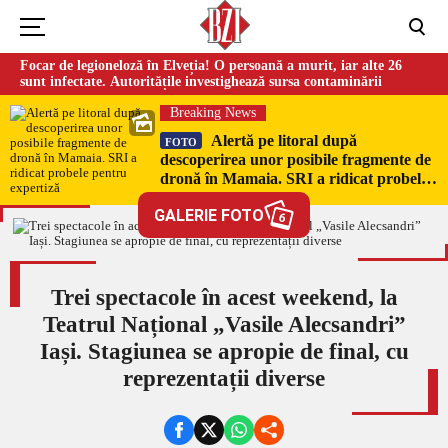
Focar de legioneloză în Elveția! O persoană a murit, iar alte 26
sunt infectate. Autoritățile investighează sursa contaminării
Breaking News
Alertă pe litoral după
FOTO
descoperirea unor posibile fragmente de
dronă în Mamaia. SRI a ridicat probele
pentru expertiză
GALERIE FOTO
6
Trei spectacole în acest weekend, la
Teatrul Național „Vasile Alecsandri”
Iași. Stagiunea se apropie de final, cu
reprezentații diverse