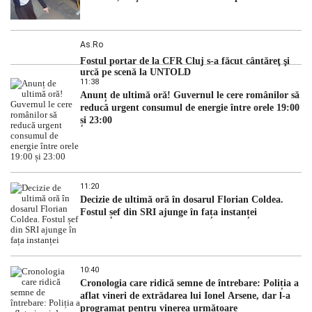
As.ro
Fostul portar de la CFR Cluj s-a făcut cântăreţ şi
urcă pe scenă la UNTOLD
11:38
Anunț de ultimă oră! Guvernul le cere românilor să
reducă urgent consumul de energie între orele 19:00
și 23:00
11:20
Decizie de ultimă oră în dosarul Florian Coldea.
Fostul șef din SRI ajunge în fața instanței
10:40
Cronologia care ridică semne de întrebare: Poliția a
aflat vineri de extrădarea lui Ionel Arsene, dar l-a
programat pentru vinerea următoare