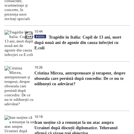
10:44
FOTO
Tragédie în Italia: Copil de 13 ani, mort
după nouă ani de agonie din cauza infecției cu
E.coli
10:26
Cristina Mircea, antreprenoare și terapeut, despre
oboseala care persistă după concediu: De ce nu te
odihnești cu adevărat?
10:18
Iran susține că a renunțat la un atac asupra
Ucrainei după discuții diplomatice. Teheranul
afirmă că vizase trei obiective