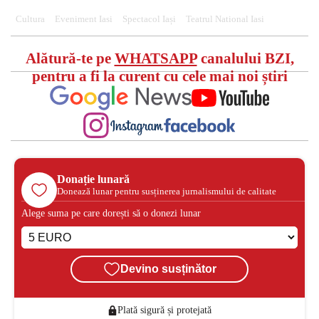
Cultura
Eveniment Iasi
Spectacol Iași
Teatrul National Iasi
Alătură-te pe
WHATSAPP
canalului BZI,
pentru a fi la curent cu cele mai noi știri
Donație lunară
Donează lunar pentru susținerea jurnalismului de calitate
Alege suma pe care dorești să o donezi lunar
Devino susținător
Plată sigură și protejată