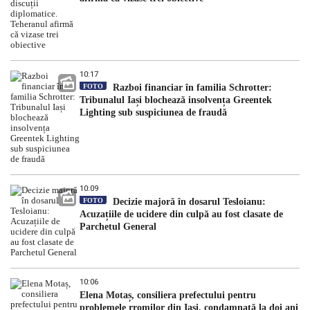
10:17
FOTO
Razboi financiar în familia Schrotter:
Tribunalul Iași blochează insolvența Greentek
Lighting sub suspiciunea de fraudă
10:09
FOTO
Decizie majoră în dosarul Tesloianu:
Acuzațiile de ucidere din culpă au fost clasate de
Parchetul General
10:06
Elena Motaș, consiliera prefectului pentru
problemele rromilor din Iași, condamnată la doi ani