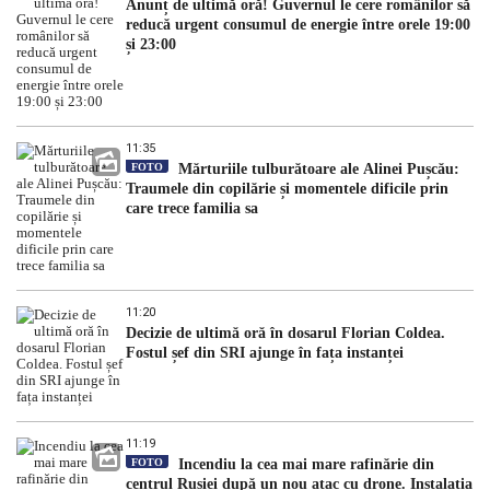
Anunț de ultimă oră! Guvernul le cere românilor să
reducă urgent consumul de energie între orele 19:00
și 23:00
11:35
FOTO
Mărturiile tulburătoare ale Alinei Pușcău:
Traumele din copilărie și momentele dificile prin
care trece familia sa
11:20
Decizie de ultimă oră în dosarul Florian Coldea.
Fostul șef din SRI ajunge în fața instanței
11:19
FOTO
Incendiu la cea mai mare rafinărie din
centrul Rusiei după un nou atac cu drone. Instalația