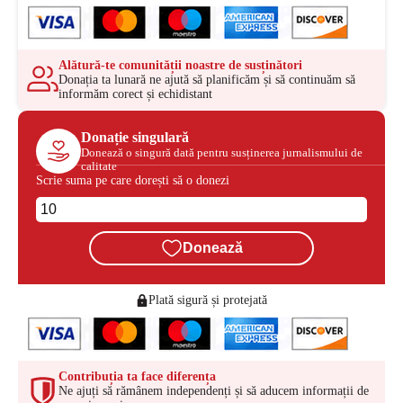
Alătură-te comunității noastre de susținători
Donația ta lunară ne ajută să planificăm și să continuăm să
informăm corect și echidistant
Donație singulară
Donează o singură dată pentru susținerea jurnalismului de
calitate
Scrie suma pe care dorești să o donezi
Donează
Plată sigură și protejată
Contribuția ta face diferența
Ne ajuți să rămânem independenți și să aducem informații de