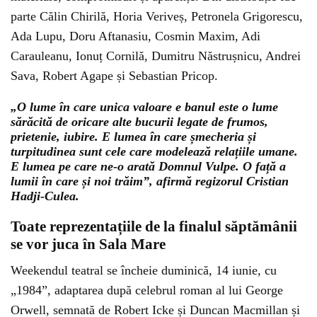
parte Călin Chirilă, Horia Veriveș, Petronela Grigorescu,
Ada Lupu, Doru Aftanasiu, Cosmin Maxim, Adi
Carauleanu, Ionuț Cornilă, Dumitru Năstrușnicu, Andrei
Sava, Robert Agape și Sebastian Pricop.
„O lume în care unica valoare e banul este o lume
sărăcită de oricare alte bucurii legate de frumos,
prietenie, iubire. E lumea în care șmecheria și
turpitudinea sunt cele care modelează relațiile umane.
E lumea pe care ne-o arată Domnul Vulpe. O față a
lumii în care și noi trăim”, afirmă regizorul Cristian
Hadji-Culea.
Toate reprezentațiile de la finalul săptămânii
se vor juca în Sala Mare
Weekendul teatral se încheie duminică, 14 iunie, cu
„1984”, adaptarea după celebrul roman al lui George
Orwell, semnată de Robert Icke și Duncan Macmillan și