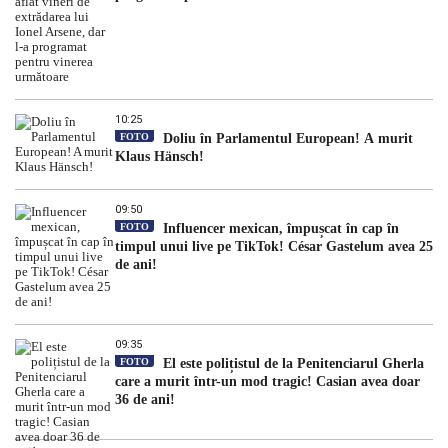
10:25
FOTO
Doliu în Parlamentul European! A murit
Klaus Hänsch!
09:50
FOTO
Influencer mexican, împușcat în cap în
timpul unui live pe TikTok! César Gastelum avea 25
de ani!
09:35
FOTO
El este polițistul de la Penitenciarul Gherla
care a murit într-un mod tragic! Casian avea doar
36 de ani!