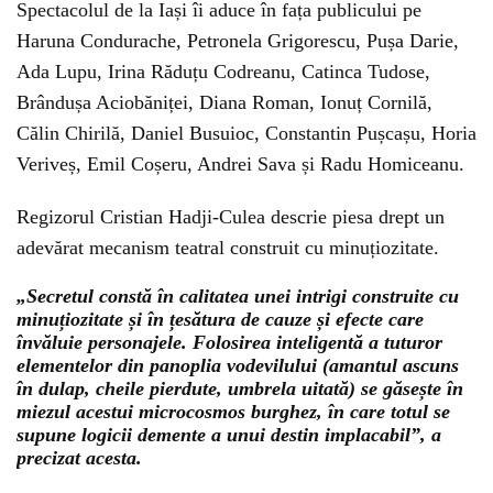
Spectacolul de la Iași îi aduce în fața publicului pe
Haruna Condurache, Petronela Grigorescu, Pușa Darie,
Ada Lupu, Irina Răduțu Codreanu, Catinca Tudose,
Brândușa Aciobăniței, Diana Roman, Ionuț Cornilă,
Călin Chirilă, Daniel Busuioc, Constantin Pușcașu, Horia
Veriveș, Emil Coșeru, Andrei Sava și Radu Homiceanu.
Regizorul Cristian Hadji-Culea descrie piesa drept un
adevărat mecanism teatral construit cu minuțiozitate.
„Secretul constă în calitatea unei intrigi construite cu
minuțiozitate și în țesătura de cauze și efecte care
învăluie personajele. Folosirea inteligentă a tuturor
elementelor din panoplia vodevilului (amantul ascuns
în dulap, cheile pierdute, umbrela uitată) se găsește în
miezul acestui microcosmos burghez, în care totul se
supune logicii demente a unui destin implacabil”, a
precizat acesta.