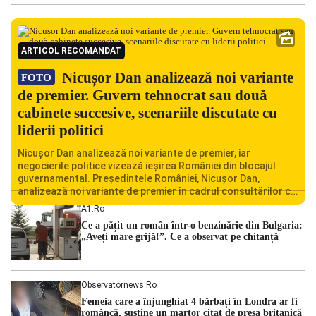
ARTICOL RECOMANDAT
Nicușor Dan analizează noi variante
FOTO
de premier. Guvern tehnocrat sau două
cabinete succesive, scenariile discutate cu
liderii politici
Nicușor Dan analizează noi variante de premier, iar
negocierile politice vizează ieșirea României din blocajul
guvernamental. Președintele României, Nicușor Dan,
analizează noi variante de premier în cadrul consultărilor cu
liderii politici. Ciprian Ciucu vorbește despre scenariul unui
A1.ro
guvern tehnocrat și despre posibilitatea a două cabinete
Ce a pățit un român într-o benzinărie din Bulgaria:
succesive. Nicușor Dan analizează noi variante de premier
„Aveți mare grijă!”. Ce a observat pe chitanță
România traversează […]
Observatornews.ro
Femeia care a înjunghiat 4 bărbați în Londra ar fi
româncă, susţine un martor citat de presa britanică