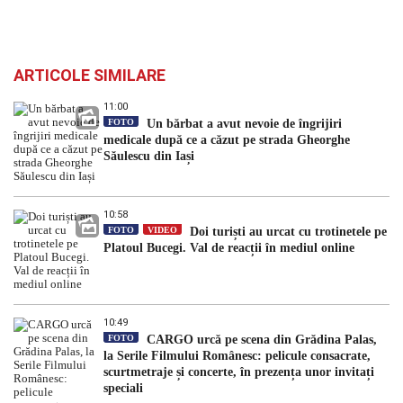
ARTICOLE SIMILARE
11:00
FOTO
Un bărbat a avut nevoie de îngrijiri
medicale după ce a căzut pe strada Gheorghe
Săulescu din Iași
10:58
FOTO
VIDEO
Doi turiști au urcat cu trotinetele pe
Platoul Bucegi. Val de reacții în mediul online
10:49
FOTO
CARGO urcă pe scena din Grădina Palas,
la Serile Filmului Românesc: pelicule consacrate,
scurtmetraje și concerte, în prezența unor invitați
speciali