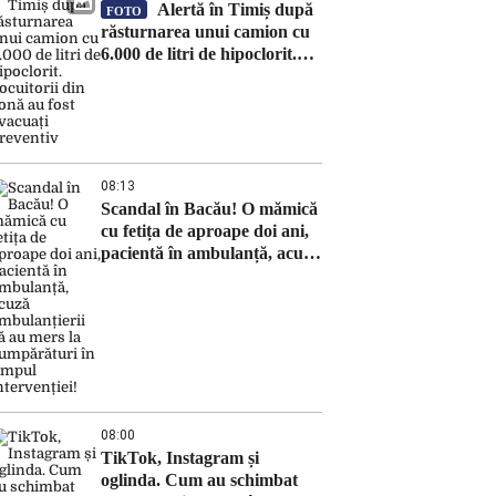
Alertă în Timiș după
FOTO
răsturnarea unui camion cu
6.000 de litri de hipoclorit.
Locuitorii din zonă au fost
evacuați preventiv
08:13
Scandal în Bacău! O mămică
cu fetița de aproape doi ani,
pacientă în ambulanță, acuză
ambulanțierii că au mers la
cumpărături în timpul
intervenției!
08:00
TikTok, Instagram și
oglinda. Cum au schimbat