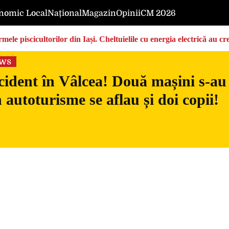
nomic Local
Național
Magazin
Opinii
CM 2026
ermele piscicultorilor din Iași. Cheltuielile cu energia electrică a
ews
ident în Vâlcea! Două mașini s-au c
n autoturisme se aflau și doi copii!