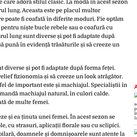
 care adoră stilul clasic. La modă în acest sezon
rul lung. Aceasta este pe placul multor
 poate fi coafată în diferite moduri. Fie optăm
ie pentru niște bucle rebele sau o coafură cu
rul lung sunt diverse și pot fi adaptate după
ă pună în evidență trăsăturile și să creeze un
 diverse și pot fi adaptate după forma feței.
elief fizionomia și să creeze un look atrăgător.
fel de important este și machiajul. Specialiștii în
andă machiajul natural, în culori calde.
tă de multe femei.
e și ea ținuta unei femei. În acest sezon se
 cu strasuri, aplicații florale sau cu sclipici.
ilară, doamnele și domnișoarele sunt atente la