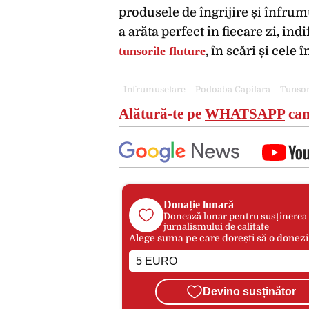
produsele de îngrijire și înfrum
a arăta perfect în fiecare zi, in
tunsorile fluture
, în scări și cele 
Infrumusetare
Podoaba Capilara
Tunsor
Alătură-te pe
WHATSAPP
can
Donație lunară
Donează lunar pentru susținerea
jurnalismului de calitate
Alege suma pe care dorești să o donezi
Devino susținător