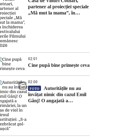
Casa de Vinuri Cotnari,
partener al proiecției speciale
„Mă mut la mama”, în
închiderea Festivalului Serile
Filmului Românesc 2026
02:01
Cine pupă bine primește ceva
02:00
Autoritățile nu au
FOTO
învățat nimic din cazul Emil
Gânj! O angajată a
primăriei, la un pas de viol în
biroul instituției: „S-a
dezbrăcat gol-pușcă”