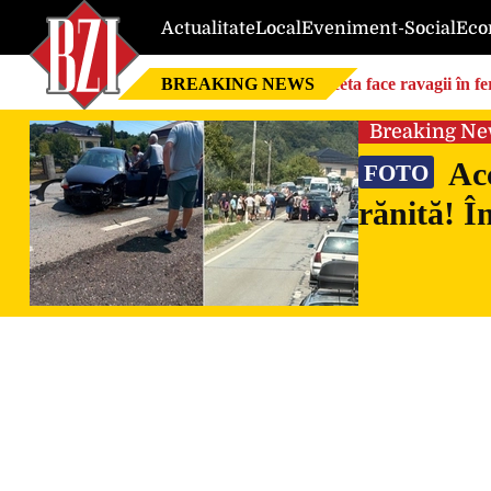
Actualitate
Local
Eveniment-Social
Eco
BREAKING NEWS
Seceta face ravagii în f
foarte mari”
Breaking N
Acc
FOTO
rănită! Î