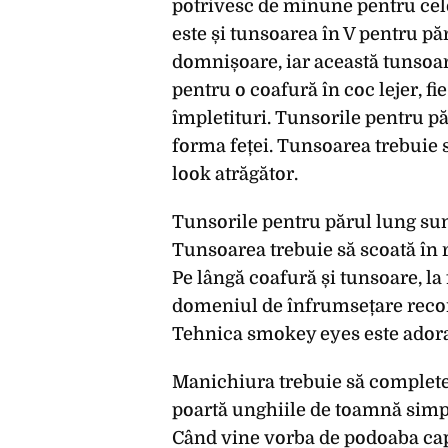
potrivesc de minune pentru cele
este și tunsoarea în V pentru pă
domnișoare, iar această tunsoare
pentru o coafură în coc lejer, f
împletituri. Tunsorile pentru pă
forma feței. Tunsoarea trebuie s
look atrăgător.
Tunsorile pentru părul lung sunt
Tunsoarea trebuie să scoată în r
Pe lângă coafură și tunsoare, la 
domeniul de înfrumsețare recom
Tehnica smokey eyes este adora
Manichiura trebuie să completez
poartă unghiile de toamnă simple,
Când vine vorba de podoaba cap