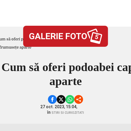
GALERIE FOTO
5
um să oferi podoabei capilare o frumusețe aparte
 Cum să oferi podoabei ca
aparte
27 oct. 2023, 15:04,
în
STIRI SI CURIOZITATI