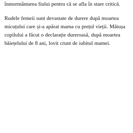
înmormântarea fiului pentru că se afla în stare critică.
Rudele femeii sunt devastate de durere după moartea
micuțului care și-a apărat mama cu prețul vieții. Mătușa
copilului a făcut o declarație dureroasă, după moartea
băiețelului de 8 ani, lovit crunt de iubitul mamei.