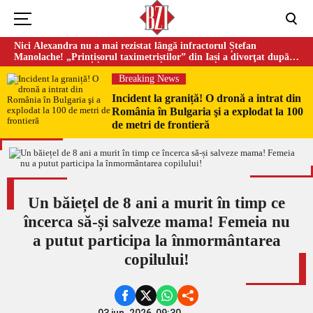
Nici Alexandra nu a mai rezistat lângă infractorul Ștefan
Manolache! „Prințișorul taximetriștilor” din Iași a divorţat după
doi ani de căsnicie
Breaking News
Incident la graniță! O dronă a intrat din
România în Bulgaria şi a explodat la 100
de metri de frontieră
Un băiețel de 8 ani a murit în timp ce
încerca să-și salveze mama! Femeia nu
a putut participa la înmormântarea
copilului!