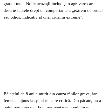
gradul întâi. Noile acuzații includ și o agravare care
descrie faptele drept un comportament „extrem de brutal
sau odios, indicativ al unei cruzimi extreme”.
Băiețelul de 8 ani a murit din cauza rănilor grave, iar
femeia a ajuns la spital în stare critică. Din păcate, nu a
putut participa nici la înmormântarea copilului ei.