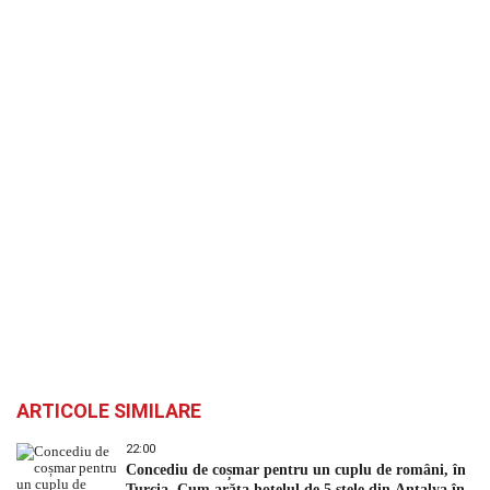
ARTICOLE SIMILARE
22:00
Concediu de coșmar pentru un cuplu de români, în
Turcia. Cum arăta hotelul de 5 stele din Antalya în