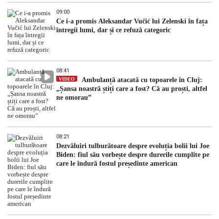
09:00
Ce i-a promis Aleksandar Vučić lui Zelenski în fața
întregii lumi, dar și ce refuză categoric
08:41
VIDEO
Ambulanță atacată cu topoarele în Cluj:
„Șansa noastră știți care a fost? Că au proști, altfel
ne omorau”
08:21
Dezvăluiri tulburătoare despre evoluția bolii lui Joe
Biden: fiul său vorbește despre durerile cumplite pe
care le îndură fostul președinte american