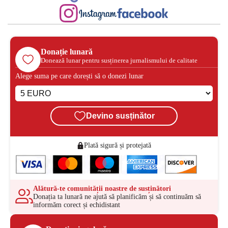
Donație lunară
Donează lunar pentru susținerea jurnalismului de calitate
Alege suma pe care dorești să o donezi lunar
Devino susținător
Plată sigură și protejată
Alătură-te comunității noastre de susținători
Donația ta lunară ne ajută să planificăm și să continuăm să
informăm corect și echidistant