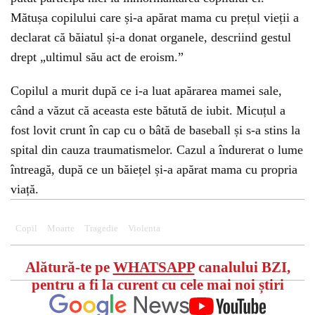
Mătușa copilului care și-a apărat mama cu prețul vieții a
declarat că băiatul și-a donat organele, descriind gestul
drept „ultimul său act de eroism.”
Copilul a murit după ce i-a luat apărarea mamei sale,
când a văzut că aceasta este bătută de iubit. Micuțul a
fost lovit crunt în cap cu o bâtă de baseball și s-a stins la
spital din cauza traumatismelor. Cazul a îndurerat o lume
întreagă, după ce un băiețel și-a apărat mama cu propria
viață.
Copil
Moarte
Tragedie
Violenta
Alătură-te pe
WHATSAPP
canalului BZI,
pentru a fi la curent cu cele mai noi știri