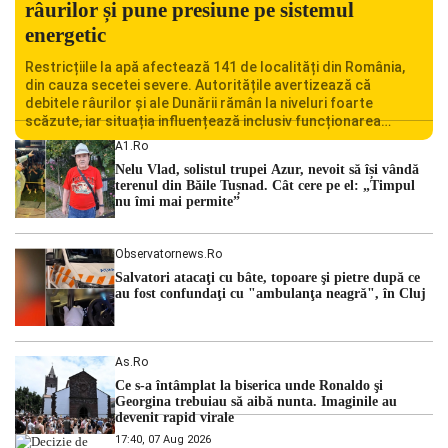
râurilor și pune presiune pe sistemul
energetic
Restricțiile la apă afectează 141 de localități din România,
din cauza secetei severe. Autoritățile avertizează că
debitele râurilor și ale Dunării rămân la niveluri foarte
scăzute, iar situația influențează inclusiv funcționarea
Centralei Nucleare de la Cernavodă. România se confruntă
A1.ro
cu una dintre cele mai dificile perioade din punct de vedere
Nelu Vlad, solistul trupei Azur, nevoit să își vândă
hidrologic din ultimii ani. Lipsa […]
terenul din Băile Tușnad. Cât cere pe el: „Timpul
nu îmi mai permite”
Observatornews.ro
Salvatori atacaţi cu bâte, topoare şi pietre după ce
au fost confundaţi cu "ambulanţa neagră", în Cluj
As.ro
Ce s-a întâmplat la biserica unde Ronaldo şi
Georgina trebuiau să aibă nunta. Imaginile au
devenit rapid virale
17:40, 07 Aug 2026