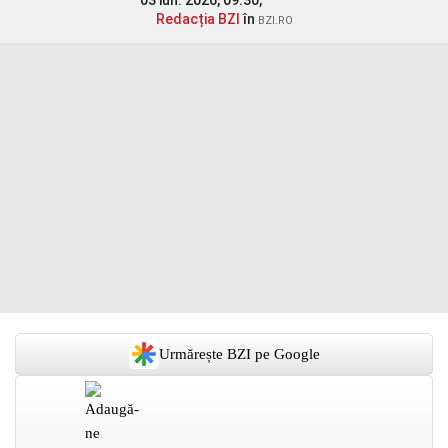
03 iun. 2026, 09:30,
Redacția BZI
în
BZI.RO
Urmărește BZI pe Google