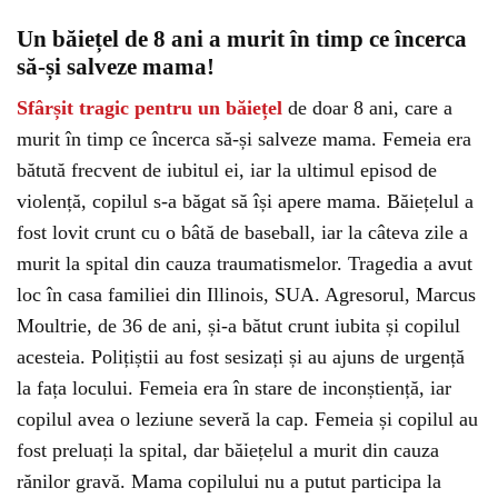
Un băiețel de 8 ani a murit în timp ce încerca
să-și salveze mama!
Sfârșit tragic pentru un băiețel
de doar 8 ani, care a
murit în timp ce încerca să-și salveze mama. Femeia era
bătută frecvent de iubitul ei, iar la ultimul episod de
violență, copilul s-a băgat să își apere mama. Băiețelul a
fost lovit crunt cu o bâtă de baseball, iar la câteva zile a
murit la spital din cauza traumatismelor. Tragedia a avut
loc în casa familiei din Illinois, SUA. Agresorul, Marcus
Moultrie, de 36 de ani, și-a bătut crunt iubita și copilul
acesteia. Polițiștii au fost sesizați și au ajuns de urgență
la fața locului. Femeia era în stare de inconștiență, iar
copilul avea o leziune severă la cap. Femeia și copilul au
fost preluați la spital, dar băiețelul a murit din cauza
rănilor gravă. Mama copilului nu a putut participa la