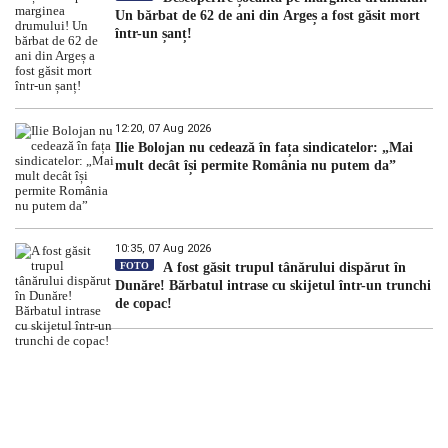
Un bărbat de 62 de ani din Argeș a fost găsit mort
într-un șanț!
12:20, 07 Aug 2026
Ilie Bolojan nu cedează în fața sindicatelor: „Mai
mult decât își permite România nu putem da”
10:35, 07 Aug 2026
FOTO
A fost găsit trupul tânărului dispărut în
Dunăre! Bărbatul intrase cu skijetul într-un trunchi
de copac!