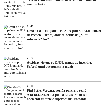
care au fost cazați
21:40
Ucraina a bătut palma cu SUA pentru livrări lunare
de rachete Patriot, anunță Zelenski: „Sunt
suficiente? Nu”
21:20
Accident violent pe DN58, urmat de incendiu.
Șoferul unui autoturism a murit
21:00
Fiul Sofiei Vergara, român pentru o seară:
Anastasia Soare l-a pus să facă sarmale și l-a
ademenit cu ‘fetele superbe’ din România