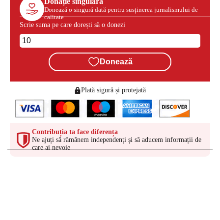
Donație singulară
Donează o singură dată pentru susținerea jurnalismului de
calitate
Scrie suma pe care dorești să o donezi
Donează
Plată sigură și protejată
Contribuția ta face diferența
Ne ajuți să rămânem independenți și să aducem informații de
care ai nevoie