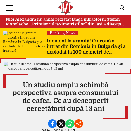
Nici Alexandra nu a mai rezistat lângă infractorul Ștefan
Manolache! „Prințișorul taximetriștilor” din Iași a divorţat
după doi ani de căsnicie
Breaking News
Incident la graniță! O dronă a
intrat din România în Bulgaria şi a
explodat la 100 de metri de
frontieră
Un studiu amplu schimbă
perspectiva asupra consumului
de cafea. Ce au descoperit
cercetătorii după 13 ani