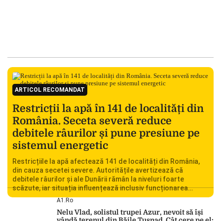
ARTICOL RECOMANDAT
Restricții la apă în 141 de localități din
România. Seceta severă reduce
debitele râurilor și pune presiune pe
sistemul energetic
Restricțiile la apă afectează 141 de localități din România,
din cauza secetei severe. Autoritățile avertizează că
debitele râurilor și ale Dunării rămân la niveluri foarte
scăzute, iar situația influențează inclusiv funcționarea
Centralei Nucleare de la Cernavodă. România se confruntă
A1.ro
cu una dintre cele mai dificile perioade din punct de vedere
Nelu Vlad, solistul trupei Azur, nevoit să își
hidrologic din ultimii ani. Lipsa […]
vândă terenul din Băile Tușnad. Cât cere pe el: