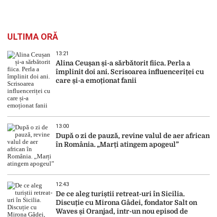
ULTIMA ORĂ
13:21
Alina Ceușan și-a sărbătorit fiica. Perla a
împlinit doi ani. Scrisoarea influenceriței cu
care și-a emoționat fanii
13:00
După o zi de pauză, revine valul de aer african
în România. „Marți atingem apogeul”
12:43
De ce aleg turiștii retreat-uri în Sicilia.
Discuție cu Mirona Gâdei, fondator Salt on
Waves și Oranjad, intr-un nou episod de