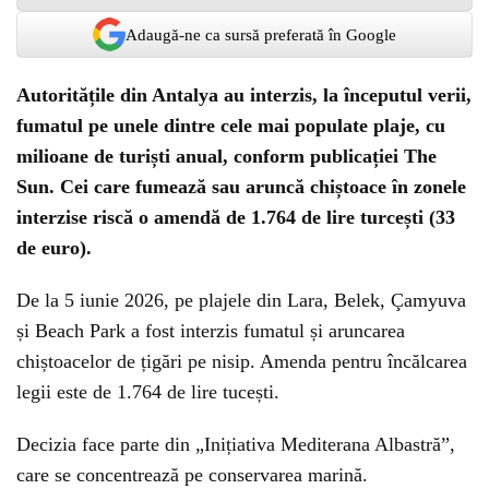
Adaugă-ne ca sursă preferată în Google
Autoritățile din Antalya au interzis, la începutul verii,
fumatul pe unele dintre cele mai populate plaje, cu
milioane de turiști anual, conform
publicației The
Sun
. Cei care fumează sau aruncă chiștoace în zonele
interzise riscă o amendă de 1.764 de lire turcești (33
de euro).
De la 5 iunie 2026, pe plajele din Lara, Belek, Çamyuva
și Beach Park a fost interzis fumatul și aruncarea
chiștoacelor de țigări pe nisip. Amenda pentru încălcarea
legii este de 1.764 de lire tucești.
Decizia face parte din „Inițiativa Mediterana Albastră”,
care se concentrează pe conservarea marină.