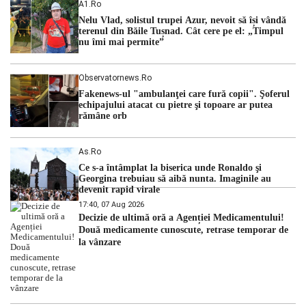
A1.ro
cu una dintre cele mai dificile perioade din punct de vedere
Nelu Vlad, solistul trupei Azur, nevoit să își vândă
hidrologic din ultimii ani. Lipsa […]
terenul din Băile Tușnad. Cât cere pe el: „Timpul
nu îmi mai permite”
Observatornews.ro
Fakenews-ul "ambulanţei care fură copii". Şoferul
echipajului atacat cu pietre şi topoare ar putea
rămâne orb
As.ro
Ce s-a întâmplat la biserica unde Ronaldo şi
Georgina trebuiau să aibă nunta. Imaginile au
devenit rapid virale
17:40, 07 Aug 2026
Decizie de ultimă oră a Agenției Medicamentului!
Două medicamente cunoscute, retrase temporar de
la vânzare