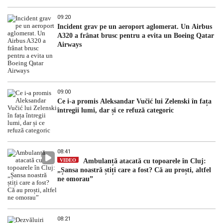
09:20
Incident grav pe un aeroport aglomerat. Un Airbus
A320 a frânat brusc pentru a evita un Boeing Qatar
Airways
09:00
Ce i-a promis Aleksandar Vučić lui Zelenski în fața
întregii lumi, dar și ce refuză categoric
08:41
VIDEO
Ambulanță atacată cu topoarele în Cluj:
„Șansa noastră știți care a fost? Că au proști, altfel
ne omorau”
08:21