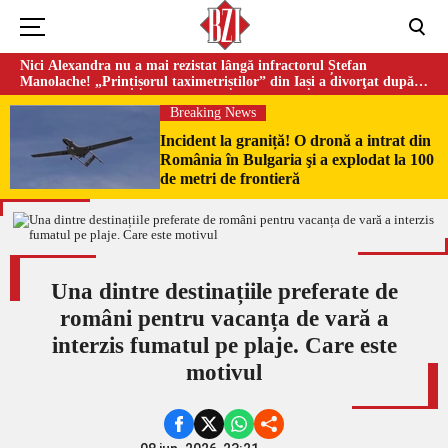
Nici Alexandra nu a mai rezistat lângă infractorul Ștefan
Manolache! „Prințișorul taximetriștilor” din Iași a divorţat după
doi ani de căsnicie
Breaking News
Incident la graniță! O dronă a intrat din
România în Bulgaria şi a explodat la 100
de metri de frontieră
Una dintre destinațiile preferate de
români pentru vacanța de vară a
interzis fumatul pe plaje. Care este
motivul