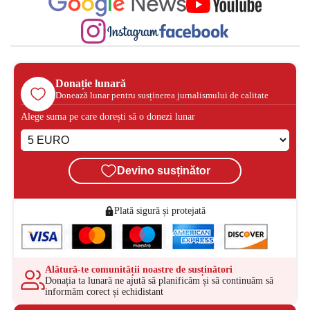
Donație lunară
Donează lunar pentru susținerea jurnalismului de calitate
Alege suma pe care dorești să o donezi lunar
Devino susținător
Plată sigură și protejată
Alătură-te comunității noastre de susținători
Donația ta lunară ne ajută să planificăm și să continuăm să
informăm corect și echidistant