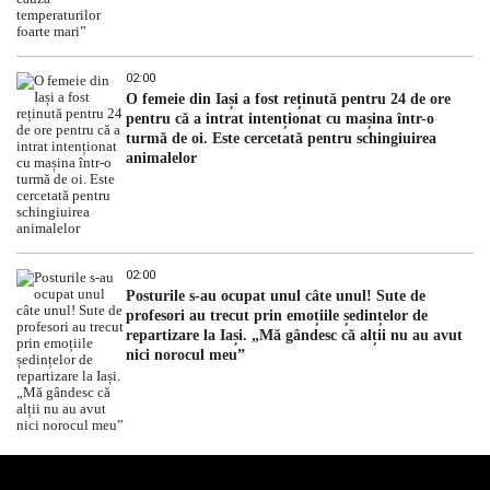
02:00
O femeie din Iași a fost reținută pentru 24 de ore
pentru că a intrat intenționat cu mașina într-o
turmă de oi. Este cercetată pentru schingiuirea
animalelor
02:00
Posturile s-au ocupat unul câte unul! Sute de
profesori au trecut prin emoțiile ședințelor de
repartizare la Iași. „Mă gândesc că alții nu au avut
nici norocul meu”