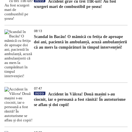
FOTO
Accident grav cu trei TIR-uri! Au fost
scurgeri mari de combustibil pe șosea!
08:13
Scandal în Bacău! O mămică cu fetița de aproape
doi ani, pacientă în ambulanță, acuză ambulanțierii
că au mers la cumpărături în timpul intervenției!
07:47
FOTO
Accident în Vâlcea! Două mașini s-au
ciocnit, iar o persoană a fost rănită! În autoturisme
se aflau și doi copii!