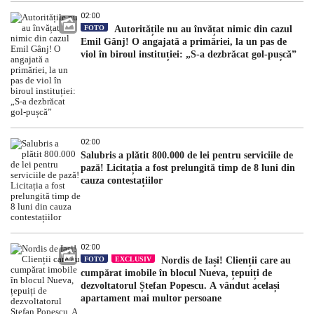
02:00
FOTO
Autoritățile nu au învățat nimic din cazul
Emil Gânj! O angajată a primăriei, la un pas de
viol în biroul instituției: „S-a dezbrăcat gol-pușcă”
02:00
Salubris a plătit 800.000 de lei pentru serviciile de
pază! Licitația a fost prelungită timp de 8 luni din
cauza contestațiilor
02:00
FOTO
EXCLUSIV
Nordis de Iași! Clienții care au
cumpărat imobile în blocul Nueva, țepuiți de
dezvoltatorul Ștefan Popescu. A vândut același
apartament mai multor persoane