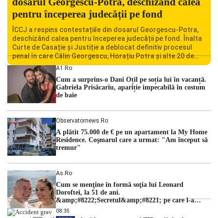
dosarul Georgescu-Potra, deschizând calea
pentru începerea judecății pe fond
ÎCCJ a respins contestațiile din dosarul Georgescu-Potra,
deschizând calea pentru începerea judecății pe fond. Înalta
Curte de Casație și Justiție a deblocat definitiv procesul
penal în care Călin Georgescu, Horațiu Potra și alte 20 de
persoane sunt acuzați de acțiuni îndreptate împotriva
A1.ro
ordinii constituționale. În ședința din camera preliminară,
Cum a surprins-o Dani Oțil pe soția lui în vacanță.
judecătorii de la instanța supremă au […]
Gabriela Prisăcariu, apariție impecabilă în costum
de baie
Observatornews.ro
A plătit 75.000 de € pe un apartament la My Home
Residence. Coşmarul care a urmat: "Am început să
tremur"
As.ro
Cum se menţine în formă soţia lui Leonard
Doroftei, la 51 de ani.
&amp;#8222;Secretul&amp;#8221; pe care l-a
dezvăluit
08:35