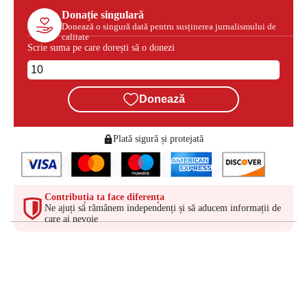
Donație singulară
Donează o singură dată pentru susținerea jurnalismului de
calitate
Scrie suma pe care dorești să o donezi
Donează
Plată sigură și protejată
Contribuția ta face diferența
Ne ajuți să rămânem independenți și să aducem informații de
care ai nevoie