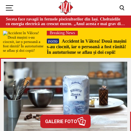
Seceta face ravagii în fermele piscicultorilor din Iași. Cheltuielile
cu energia electrică au crescut enorm. „Anul acesta e mai grav din
cauza temperaturilor foarte mari”
Breaking News
Accident în Vâlcea! Două mașini
FOTO
s-au ciocnit, iar o persoană a fost rănită!
În autoturisme se aflau și doi copii!
GALERIE FOTO
5