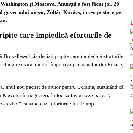
 Washington și Moscova. Anunțul a fost făcut joi, 20
al guvernului ungar, Zoltán Kovács, într-o postare pe
ian.
pripite care împiedică eforturile de
că Bruxelles-ul „ia decizii pripite care împiedică eforturile
relungirea sancțiunilor împotriva persoanelor din Rusia și
, unui nou pachet de ajutor pentru Ucraina, susținând că
a Kievului în negocieri, în loc să favorizeze pacea”,
ro-război” că sabotează eforturile lui Trump.