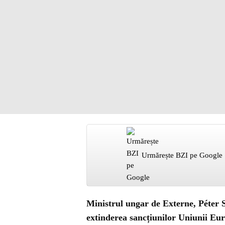
Urmărește BZI pe Google
Ministrul ungar de Externe, Péter S
extinderea sancțiunilor Uniunii Eur