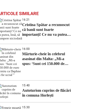
ARTICOLE SIMILARE
16:21
Cristina Spătar a recunoscut
că banii sunt foarte
importanți! Ce nu va putea,
însă, să cumpere niciodată
16:00
Mărturie-cheie în celebrul
asasinat din Malta: „Mi-a
spus: ‘Sunt cei 150.000 de
euro pentru ca Daphne să fie
ucisă’”
15:40
Autoturism cuprins de flăcări
în comuna Horlești
15:30