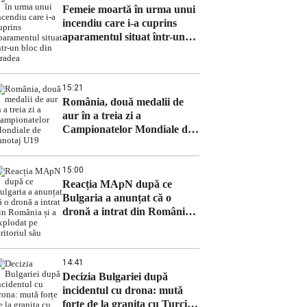
Femeie moartă în urma unui
incendiu care i-a cuprins
aparamentul situat într-un
bloc din Oradea
15:21
România, două medalii de
aur în a treia zi a
Campionatelor Mondiale de
canotaj U19
15:00
Reacția MApN după ce
Bulgaria a anunțat că o
dronă a intrat din România
și a explodat pe teritoriul său
14:41
Decizia Bulgariei după
incidentul cu drona: mută
forțe de la granița cu Turcia