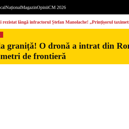
cal
Național
Magazin
Opinii
CM 2026
rezistat lângă infractorul Ștefan Manolache! „Prințișorul taximetri
s
la graniță! O dronă a intrat din Ro
 metri de frontieră