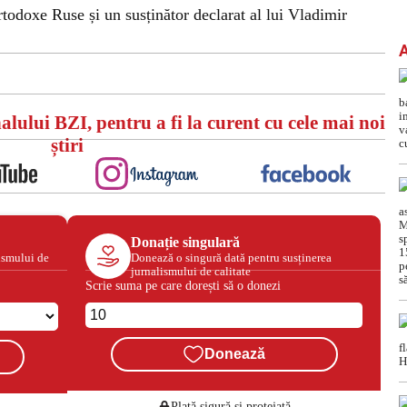
 Ortodoxe Ruse și un susținător declarat al lui Vladimir
alului BZI, pentru a fi la curent cu cele mai noi
știri
Donație singulară
ismului de
Donează o singură dată pentru susținerea
jurnalismului de calitate
Scrie suma pe care dorești să o donezi
Donează
Plată sigură și protejată