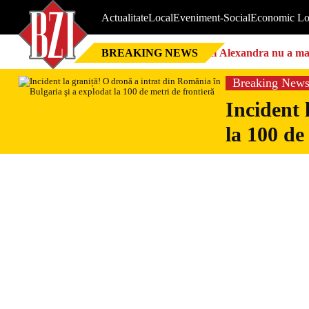
Actualitate
Local
Eveniment-Social
Economic Lo
BREAKING NEWS
Nici Alexandra nu a mai 
Breaking New
Incident 
la 100 de