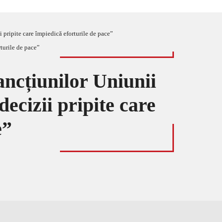
 pripite care împiedică eforturile de pace”
ancțiunilor Uniunii
ecizii pripite care
e”