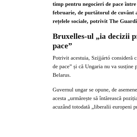
timp pentru negocieri de pace între
februarie, de purtătorul de cuvânt 
rețelele sociale, potrivit The Guard
Bruxelles-ul „ia decizii 
pace”
Potrivit acestuia, Szijjártó consideră 
de pace” și că Ungaria nu va susține p
Belarus.
Guvernul ungar se opune, de asemenea
acesta „urmărește să întărească poziți
acuzând totodată „liberalii europeni p