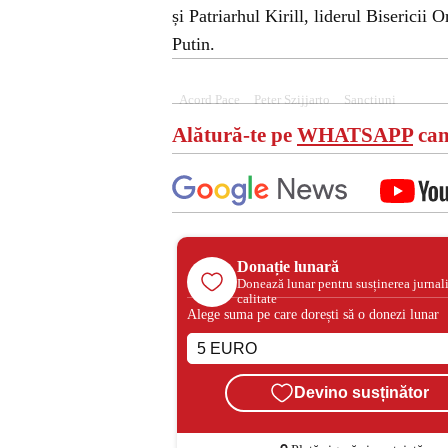
și Patriarhul Kirill, liderul Bisericii
Putin.
Acord Pace
Peter Szijjarto
Sanctiuni
Alătură-te pe
WHATSAPP
can
Donație lunară
Donează lunar pentru susținerea jurnal
calitate
Alege suma pe care dorești să o donezi lunar
Devino susținător