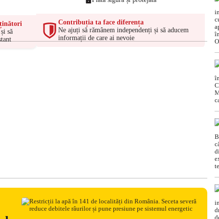
Contribuția ta face diferența
ținători
Ne ajuți să rămânem independenți și să aducem
și să
informații de care ai nevoie
tant