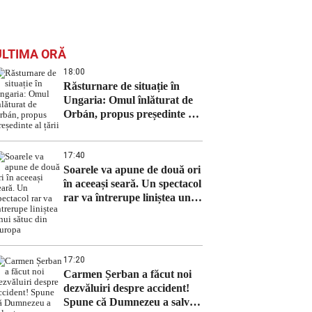
ULTIMA ORĂ
18:00
Răsturnare de situație în
Ungaria: Omul înlăturat de
Orbán, propus președinte al
țării
17:40
Soarele va apune de două ori
în aceeași seară. Un spectacol
rar va întrerupe liniștea unui
sătuc din Europa
17:20
Carmen Șerban a făcut noi
dezvăluiri despre accident!
Spune că Dumnezeu a salvat-