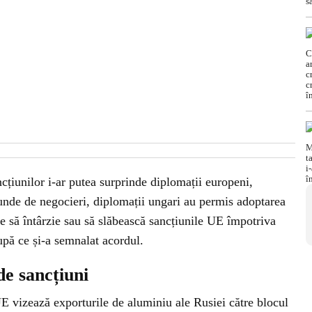
țiunilor i-ar putea surprinde diplomații europeni,
runde de negocieri, diplomații ungari au permis adoptarea
e să întârzie sau să slăbească sancțiunile UE împotriva
upă ce și-a semnalat acordul.
de sancțiuni
E vizează exporturile de aluminiu ale Rusiei către blocul