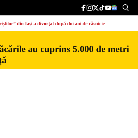
știlor” din Iași a divorţat după doi ani de căsnicie
ăcările au cuprins 5.000 de metri
ță