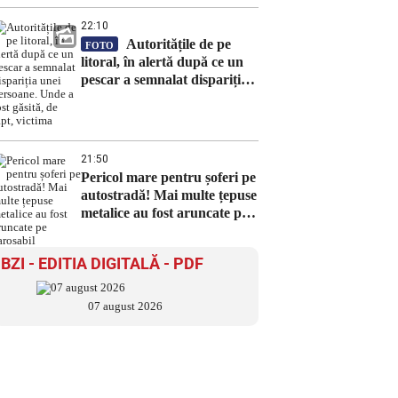
22:10
Autoritățile de pe
FOTO
litoral, în alertă după ce un
pescar a semnalat dispariția
unei persoane. Unde a fost
găsită, de fapt, victima
21:50
Pericol mare pentru șoferi pe
autostradă! Mai multe țepuse
metalice au fost aruncate pe
carosabil
BZI - EDITIA DIGITALĂ - PDF
07 august 2026