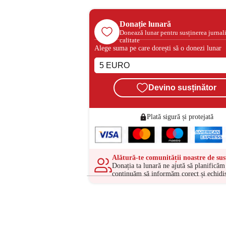
Donație lunară
Donează lunar pentru susținerea jurnal
calitate
Alege suma pe care dorești să o donezi lunar
Devino susținător
Plată sigură și protejată
Alătură-te comunității noastre de sus
Donația ta lunară ne ajută să planificăm 
continuăm să informăm corect și echidis