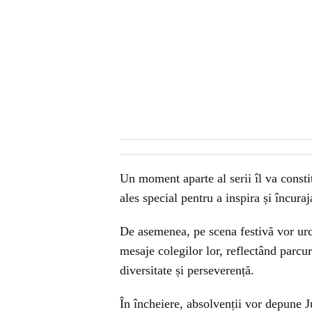
Un moment aparte al serii îl va constit
ales special pentru a inspira și încura
De asemenea, pe scena festivă vor urca
mesaje colegilor lor, reflectând parcu
diversitate și perseverență.
În încheiere, absolvenții vor depune 