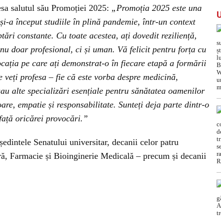
esa salutul său Promoției 2025:
„Promoția 2025 este una
și-a început studiile în plină pandemie, într-un context
aptări constante. Cu toate acestea, ați dovedit reziliență,
 nu doar profesional, ci și uman. Vă felicit pentru forța cu
cația pe care ați demonstrat-o în fiecare etapă a formării
e veți profesa – fie că este vorba despre medicină,
sau alte specializări esențiale pentru sănătatea oamenilor
are, empatie și responsabilitate. Sunteți deja parte dintr-o
față oricărei provocări.”
ședintele Senatului universitar, decanii celor patru
ră, Farmacie și Bioinginerie Medicală – precum și decanii