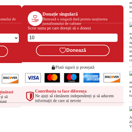
Donație singulară
ismului de
Donează o singură dată pentru susținerea
jurnalismului de calitate
Scrie suma pe care dorești să o donezi
Donează
Plată sigură și protejată
Contribuția ta face diferența
ținători
Ne ajuți să rămânem independenți și să aducem
și să
informații de care ai nevoie
tant