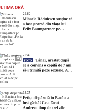
ULTIMA ORĂ
22:50
Mihaela Rădulescu susține că
a fost ștearsă din viața lui
Felix Baumgartner pe
Wikipedia: „Fix la un an de
la moartea lui”
22:40
Tânăr, arestat după
FOTO
ce a convins o copilă de 7 ani
să-i trimită poze sexuale. Ar
fi racolat-o de pe Roblox
22:21
Fetița dispărută în Bacău a
fost găsită! Ce a făcut
Andreea timp de trei zile