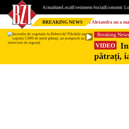
Actualitate
Local
Eveniment-Social
Economic Lo
BREAKING NEWS
Nici Alexandra nu a mai 
Breaking New
In
VIDEO
pătrați, 