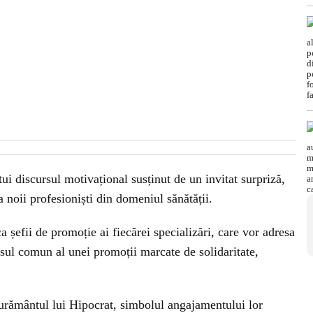
ui discursul motivațional susținut de un invitat surpriză,
ja noii profesioniști din domeniul sănătății.
 șefii de promoție ai fiecărei specializări, care vor adresa
rsul comun al unei promoții marcate de solidaritate,
Jurământul lui Hipocrat, simbolul angajamentului lor