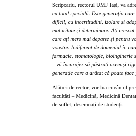
Scripcariu, rectorul UMF Iași, va adr
cu totul specială. Este generația care 
dificil, cu incertitudini, izolare și ad
maturitate și determinare. Ați crescut
care ați mers mai departe și pentru vo
voastre. Indiferent de domeniul în car
farmacie, stomatologie, bioinginerie 
– vă încurajez să păstrați aceeași rigo
generație care a arătat că poate face 
Alături de rector, vor lua cuvântul pre
facultăți – Medicină, Medicină Denta
de suflet, desemnați de studenți.