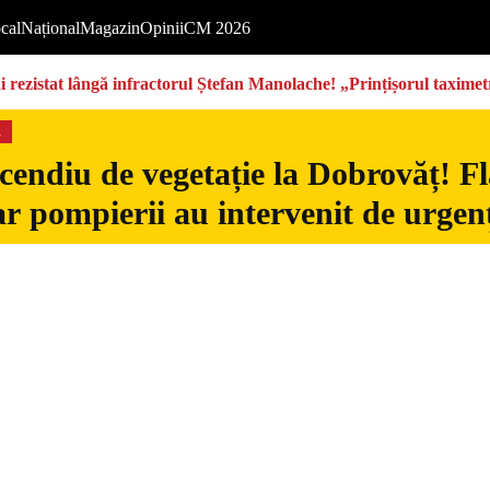
cal
Național
Magazin
Opinii
CM 2026
rezistat lângă infractorul Ștefan Manolache! „Prințișorul taximetri
s
cendiu de vegetație la Dobrovăț! Fl
iar pompierii au intervenit de urgen