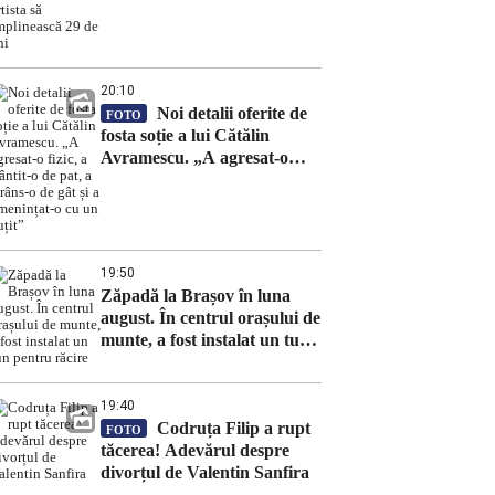
împlinească 29 de ani
20:10
Noi detalii oferite de
FOTO
fosta soție a lui Cătălin
Avramescu. „A agresat-o
fizic, a trântit-o de pat, a
strâns-o de gât și a
amenințat-o cu un cuțit”
19:50
Zăpadă la Brașov în luna
august. În centrul orașului de
munte, a fost instalat un tun
pentru răcire
19:40
Codruța Filip a rupt
FOTO
tăcerea! Adevărul despre
divorțul de Valentin Sanfira