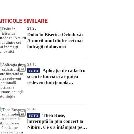
ARTICOLE SIMILARE
21:20
Doliu în Biserica Ortodoxă:
A murit unul dintre cei mai
îndrăgiți duhovnici
21:10
Aplicația de cadastru
FOTO
și carte funciară ar putea
redeveni funcțională
săptămâna viitoare, anunță
autoritățile
20:40
Theo Rose,
FOTO
întreruptă în plin concert la
Nibiru. Ce s-a întâmplat pe
scenă înainte ca artista să