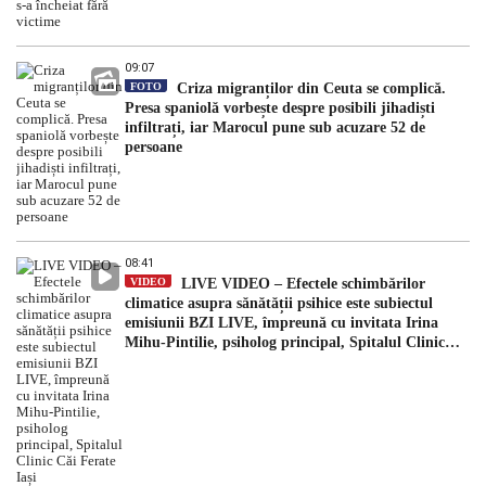
09:07
FOTO
Criza migranților din Ceuta se complică.
Presa spaniolă vorbește despre posibili jihadiști
infiltrați, iar Marocul pune sub acuzare 52 de
persoane
08:41
VIDEO
LIVE VIDEO – Efectele schimbărilor
climatice asupra sănătății psihice este subiectul
emisiunii BZI LIVE, împreună cu invitata Irina
Mihu-Pintilie, psiholog principal, Spitalul Clinic
Căi Ferate Iași