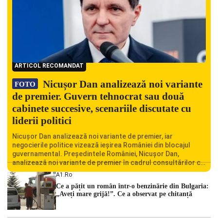
ARTICOL RECOMANDAT
Nicușor Dan analizează noi variante
FOTO
de premier. Guvern tehnocrat sau două
cabinete succesive, scenariile discutate cu
liderii politici
Nicușor Dan analizează noi variante de premier, iar
negocierile politice vizează ieșirea României din blocajul
guvernamental. Președintele României, Nicușor Dan,
analizează noi variante de premier în cadrul consultărilor cu
liderii politici. Ciprian Ciucu vorbește despre scenariul unui
A1.ro
guvern tehnocrat și despre posibilitatea a două cabinete
Ce a pățit un român într-o benzinărie din Bulgaria:
succesive. Nicușor Dan analizează noi variante de premier
„Aveți mare grijă!”. Ce a observat pe chitanță
România traversează […]