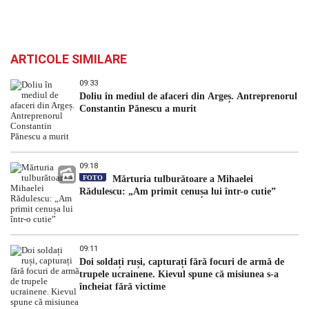
ARTICOLE SIMILARE
09:33
Doliu în mediul de afaceri din Argeș. Antreprenorul
Constantin Pănescu a murit
09:18
FOTO
Mărturia tulburătoare a Mihaelei
Rădulescu: „Am primit cenușa lui într-o cutie”
09:11
Doi soldați ruși, capturați fără focuri de armă de
trupele ucrainene. Kievul spune că misiunea s-a
încheiat fără victime