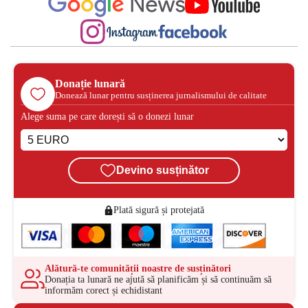
Donație lunară
Donează lunar pentru susținerea jurnalismului de calitate
Alege suma pe care dorești să o donezi lunar
Devino susținător
Plată sigură și protejată
Alătură-te comunității noastre de susținători
Donația ta lunară ne ajută să planificăm și să continuăm să
informăm corect și echidistant