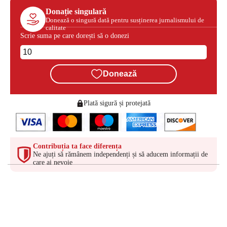
Donație singulară
Donează o singură dată pentru susținerea jurnalismului de
calitate
Scrie suma pe care dorești să o donezi
Donează
Plată sigură și protejată
Contribuția ta face diferența
Ne ajuți să rămânem independenți și să aducem informații de
care ai nevoie