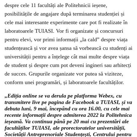
despre cele 11 facultăți ale Politehnicii ieșene,
posibilitățile de angajare după terminarea studenției și
cele mai interesante experimente care pot fi realizate în
laboratoarele TUIASI. Vor fi organizate și concursuri
pentru elevi, vor primi informații „la cald” despre viața
studențească și vor avea șansa să vorbească cu studenți ai
universității pentru a înțelege cât mai multe despre viața
de student și despre cum pot deveni ingineri sau arhitecți
de succes. Grupurile organizate vor putea să viziteze,
conform unei programări, și laboratoarele facultăților.
„Ediția online se va derula pe platforma Webex, cu
transmitere live pe pagina de Facebook a TUIASI, și va
debuta luni, 9 mai, începând cu ora 16.00, cu cele mai
recente informații despre admiterea 2022 la Politehnica
ieșeană. Va continua până pe 20 mai cu prezentări ale
facultăților TUIASI, ale prorectoratelor universității,
Societății Antreprenoriale Studențești, Centrului pentru