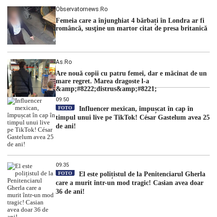
Observatornews.ro
Femeia care a înjunghiat 4 bărbați în Londra ar fi
româncă, susţine un martor citat de presa britanică
As.ro
Are nouă copii cu patru femei, dar e măcinat de un
mare regret. Marea dragoste l-a
&amp;#8222;distrus&amp;#8221;
09:50
FOTO
Influencer mexican, împușcat în cap în
timpul unui live pe TikTok! César Gastelum avea 25
de ani!
09:35
FOTO
El este polițistul de la Penitenciarul Gherla
care a murit într-un mod tragic! Casian avea doar
36 de ani!