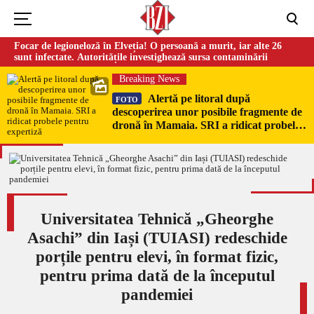
Focar de legioneloză în Elveția! O persoană a murit, iar alte 26
sunt infectate. Autoritățile investighează sursa contaminării
Breaking News
Alertă pe litoral după
FOTO
descoperirea unor posibile fragmente de
dronă în Mamaia. SRI a ridicat probele
pentru expertiză
Universitatea Tehnică „Gheorghe
Asachi” din Iași (TUIASI) redeschide
porțile pentru elevi, în format fizic,
pentru prima dată de la începutul
pandemiei