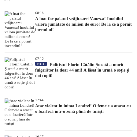
08:16
A luat foc palatul vrăjitoarei Vanessa! Imobilul
valora jumătate de milion de euro! De la ce a pornit
incendiul!
07:12
FOTO
Polițistul Florin Cătălin Șucată a murit
fulgerător la doar 44 ani! A lăsat în urmă o soție și
doi copii!
17:44
Atac violent în inima Londrei! O femeie a atacat cu
o foarfecă într-o zonă plină de turiști
16:17