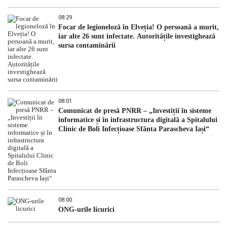
08:29
Focar de legioneloză în Elveția! O persoană a murit,
iar alte 26 sunt infectate. Autoritățile investighează
sursa contaminării
08:01
Comunicat de presă PNRR – „Investiții în sisteme
informatice și în infrastructura digitală a Spitalului
Clinic de Boli Infecțioase Sfânta Parascheva Iași“
08:00
ONG-urile licurici