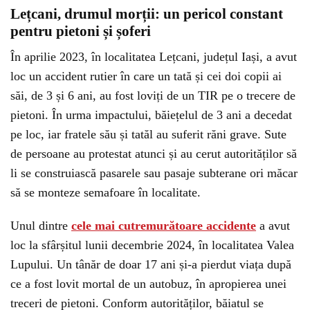
Lețcani, drumul morții: un pericol constant
pentru pietoni și șoferi
În aprilie 2023, în localitatea Lețcani, județul Iași, a avut
loc un accident rutier în care un tată și cei doi copii ai
săi, de 3 și 6 ani, au fost loviți de un TIR pe o trecere de
pietoni. În urma impactului, băiețelul de 3 ani a decedat
pe loc, iar fratele său și tatăl au suferit răni grave. Sute
de persoane au protestat atunci și au cerut autorităților să
li se construiască pasarele sau pasaje subterane ori măcar
să se monteze semafoare în localitate.
Unul dintre
cele mai cutremurătoare accidente
a avut
loc la sfârșitul lunii decembrie 2024, în localitatea Valea
Lupului. Un tânăr de doar 17 ani și-a pierdut viața după
ce a fost lovit mortal de un autobuz, în apropierea unei
treceri de pietoni. Conform autorităților, băiatul se