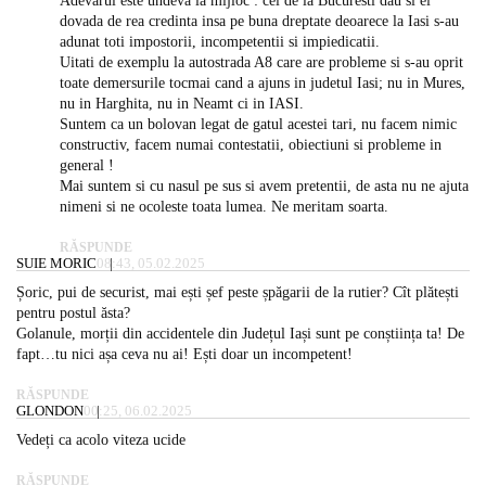
Adevarul este undeva la mijloc : cei de la Bucuresti dau si ei
dovada de rea credinta insa pe buna dreptate deoarece la Iasi s-au
adunat toti impostorii, incompetentii si impiedicatii.
Uitati de exemplu la autostrada A8 care are probleme si s-au oprit
toate demersurile tocmai cand a ajuns in judetul Iasi; nu in Mures,
nu in Harghita, nu in Neamt ci in IASI.
Suntem ca un bolovan legat de gatul acestei tari, nu facem nimic
constructiv, facem numai contestatii, obiectiuni si probleme in
general !
Mai suntem si cu nasul pe sus si avem pretentii, de asta nu ne ajuta
nimeni si ne ocoleste toata lumea. Ne meritam soarta.
RĂSPUNDE
SUIE MORIC
08:43, 05.02.2025
Șoric, pui de securist, mai ești șef peste șpăgarii de la rutier? Cît plătești
pentru postul ăsta?
Golanule, morții din accidentele din Județul Iași sunt pe conștiința ta! De
fapt…tu nici așa ceva nu ai! Ești doar un incompetent!
RĂSPUNDE
GLONDON
00:25, 06.02.2025
Vedeți ca acolo viteza ucide
RĂSPUNDE