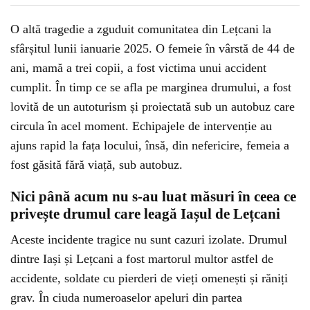
O altă tragedie a zguduit comunitatea din Lețcani la
sfârșitul lunii ianuarie 2025. O femeie în vârstă de 44 de
ani, mamă a trei copii, a fost victima unui accident
cumplit. În timp ce se afla pe marginea drumului, a fost
lovită de un autoturism și proiectată sub un autobuz care
circula în acel moment. Echipajele de intervenție au
ajuns rapid la fața locului, însă, din nefericire, femeia a
fost găsită fără viață, sub autobuz.
Nici până acum nu s-au luat măsuri în ceea ce
privește drumul care leagă Iașul de Lețcani
Aceste incidente tragice nu sunt cazuri izolate. Drumul
dintre Iași și Lețcani a fost martorul multor astfel de
accidente, soldate cu pierderi de vieți omenești și răniți
grav. În ciuda numeroaselor apeluri din partea