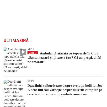
ULTIMA ORĂ
08:41
VIDEO
Ambulanță atacată cu topoarele în Cluj:
„Șansa noastră știți care a fost? Că au proști, altfel
ne omorau”
08:21
Dezvăluiri tulburătoare despre evoluția bolii lui Joe
Biden: fiul său vorbește despre durerile cumplite pe
care le îndură fostul președinte american