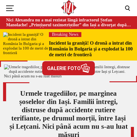
Nici Alexandra nu a mai rezistat lângă infractorul Ștefan
Manolache! „Prințișorul taximetriștilor” din Iași a divorţat după
doi ani de căsnicie
Breaking News
Incident la graniță! O dronă a intrat din
România în Bulgaria şi a explodat la 100
de metri de frontieră
GALERIE FOTO
58
Urmele tragediilor, pe marginea
șoselelor din Iași. Familii întregi,
distruse după accidente rutiere
terifiante, pe drumul morții, între Iași
și Lețcani. Nici până acum nu s-au luat
măsuri