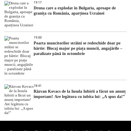
19:17
Drona care a explodat în Bulgaria, aproape de
granița cu România, aparținea Ucrainei
19:00
Poarta muncitorilor străini se redeschide doar pe
hârtie: Blocaj major pe piața muncii, angajările –
paralizate până în octombrie
18:41
Răzvan Kovacs de la Insula Iubirii a făcut un anunț
important! Are legătura cu iubita lui: „A spus da!”