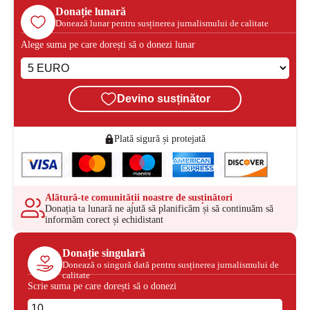
Donație lunară
Donează lunar pentru susținerea jurnalismului de calitate
Alege suma pe care dorești să o donezi lunar
Devino susținător
Plată sigură și protejată
Alătură-te comunității noastre de susținători
Donația ta lunară ne ajută să planificăm și să continuăm să
informăm corect și echidistant
Donație singulară
Donează o singură dată pentru susținerea jurnalismului de
calitate
Scrie suma pe care dorești să o donezi