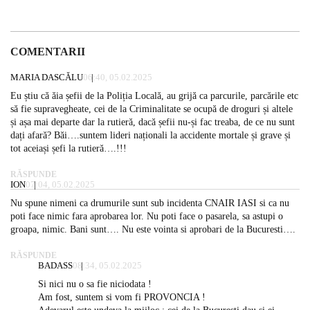
COMENTARII
MARIA DASCĂLU
06:40, 05.02.2025
Eu știu că ăia șefii de la Poliția Locală, au grijă ca parcurile, parcările etc
să fie supravegheate, cei de la Criminalitate se ocupă de droguri și altele
și așa mai departe dar la rutieră, dacă șefii nu-și fac treaba, de ce nu sunt
dați afară? Băi….suntem lideri naționali la accidente mortale și grave și
tot aceiași șefi la rutieră….!!!
RĂSPUNDE
ION
07:04, 05.02.2025
Nu spune nimeni ca drumurile sunt sub incidenta CNAIR IASI si ca nu
poti face nimic fara aprobarea lor. Nu poti face o pasarela, sa astupi o
groapa, nimic. Bani sunt…. Nu este vointa si aprobari de la Bucuresti….
RĂSPUNDE
BADASS
08:34, 05.02.2025
Si nici nu o sa fie niciodata !
Am fost, suntem si vom fi PROVONCIA !