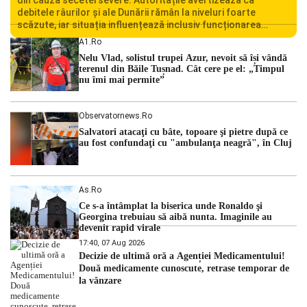
debitele râurilor și ale Dunării rămân la niveluri foarte
scăzute, iar situația influențează inclusiv funcționarea
Centralei Nucleare de la Cernavodă. România se confruntă
A1.ro
cu una dintre cele mai dificile perioade din punct de vedere
Nelu Vlad, solistul trupei Azur, nevoit să își vândă
hidrologic din ultimii ani. Lipsa […]
terenul din Băile Tușnad. Cât cere pe el: „Timpul
nu îmi mai permite”
Observatornews.ro
Salvatori atacaţi cu bâte, topoare şi pietre după ce
au fost confundaţi cu "ambulanţa neagră", în Cluj
As.ro
Ce s-a întâmplat la biserica unde Ronaldo şi
Georgina trebuiau să aibă nunta. Imaginile au
devenit rapid virale
17:40, 07 Aug 2026
Decizie de ultimă oră a Agenției Medicamentului!
Două medicamente cunoscute, retrase temporar de
la vânzare