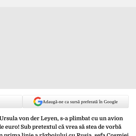
Adaugă-ne ca sursă preferată în Google
Ursula von der Leyen, s-a plimbat cu un avion
de euro! Sub pretextul că vrea să stea de vorbă
e în prima linie a războiului cu Rusia, șefa Cosmiei