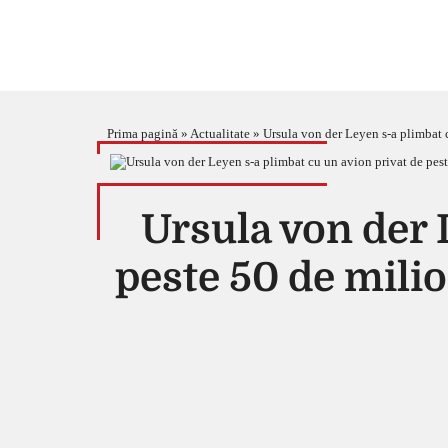
Prima pagină
»
Actualitate
»
Ursula von der Leyen s-a plimbat c
Ursula von der 
peste 50 de milio