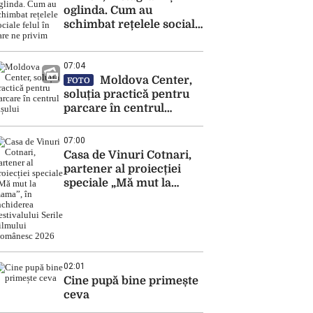
oglinda. Cum au
schimbat rețelele sociale
felul în care ne privim
07:04
Moldova Center,
FOTO
soluția practică pentru
parcare în centrul
Iașului
07:00
Casa de Vinuri Cotnari,
partener al proiecției
speciale „Mă mut la
mama”, în închiderea
Festivalului Serile
Filmului Românesc 2026
02:01
Cine pupă bine primește
ceva