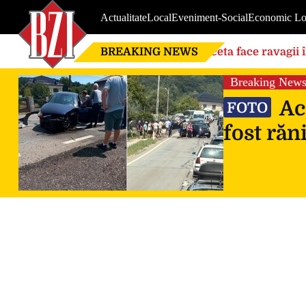
Actualitate
Local
Eveniment-Social
Economic Lo
BREAKING NEWS
Seceta face ravagii 
din cauza temperatu
Breaking New
Acc
FOTO
fost răn