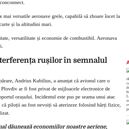
alconconnect.
le mai versatile aeronave grele, capabilă să zboare încet la
urte și la altitudini mari.
tate, versatilitate și economie de combustibil. Aeronava
i.
terferența rușilor în semnalul
ărare, Andrius Kubilius, a anunțat că avionul care o
Plovdiv ar fi fost privat de mijloacele electronice de
oportul orașului. Incidentul este pus pe seama unui atac
că piloții au fost nevoiți să aterizeze folosind hărți fizice,
izat.
nal dăunează economiilor noastre aeriene,