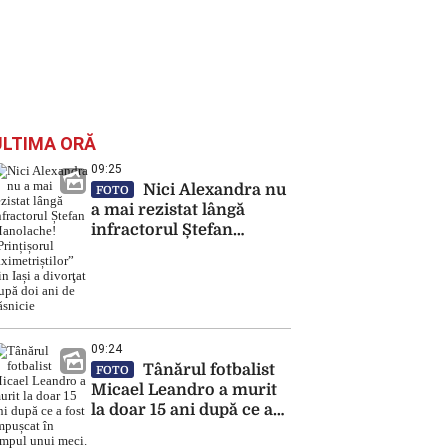
ULTIMA ORĂ
09:25
Nici Alexandra nu
FOTO
a mai rezistat lângă
infractorul Ștefan
Manolache! „Prințișorul
taximetriștilor” din Iași a
divorţat după doi ani de
căsnicie
09:24
Tânărul fotbalist
FOTO
Micael Leandro a murit
la doar 15 ani după ce a
fost împușcat în timpul