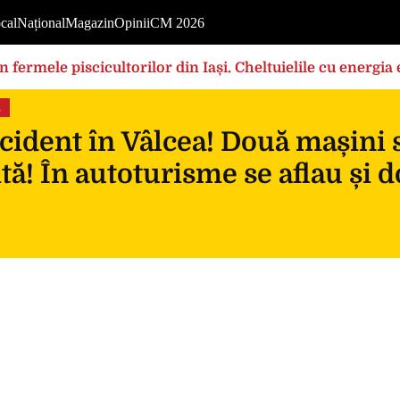
cal
Național
Magazin
Opinii
CM 2026
în fermele piscicultorilor din Iași. Cheltuielile cu energi
rilor foarte mari”
s
ident în Vâlcea! Două mașini s-
ită! În autoturisme se aflau și d