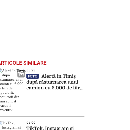
ARTICOLE SIMILARE
08:23
Alertă în Timiș
FOTO
după răsturnarea unui
camion cu 6.000 de litri
de hipoclorit. Locuitorii
din zonă au fost evacuați
preventiv
08:00
TikTok, Instagram și