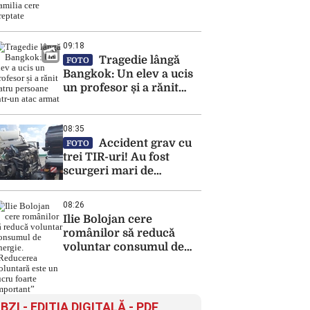
unui meci. Familia cere
dreptate
09:18
Tragedie lângă
FOTO
Bangkok: Un elev a ucis
un profesor și a rănit
patru persoane într-un
atac armat
08:35
Accident grav cu
FOTO
trei TIR-uri! Au fost
scurgeri mari de
combustibil pe șosea!
08:26
Ilie Bolojan cere
românilor să reducă
voluntar consumul de
energie. „Reducerea
voluntară este un lucru
foarte important”
BZI - EDITIA DIGITALĂ - PDF