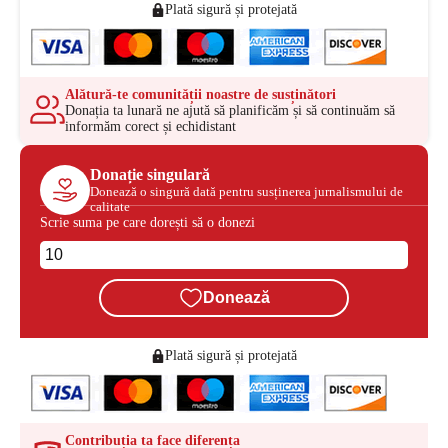
Plată sigură și protejată
Alătură-te comunității noastre de susținători
Donația ta lunară ne ajută să planificăm și să continuăm să
informăm corect și echidistant
Donație singulară
Donează o singură dată pentru susținerea jurnalismului de
calitate
Scrie suma pe care dorești să o donezi
Donează
Plată sigură și protejată
Contribuția ta face diferența