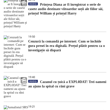
FOTO
Prințesa Diana ar fi înregistrat o serie de
casete audio destinate viitoarelor soții ale fiilor săi,
prințul William și prințul Harry
19:50
Cenzură la comandă pe internet: Cum se închide
gura presei în era digitală. Prețul plătit pentru ca o
investigație să dispară
19:40
FOTO
Cazanul cu țuică a EXPL0DAT! Trei oameni
au ajuns la spital cu răni grave
19:21