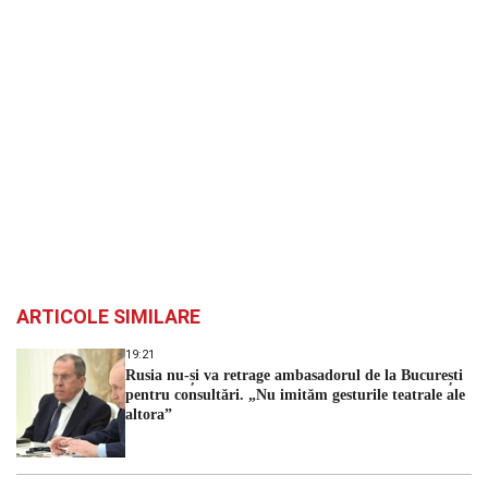
ARTICOLE SIMILARE
19:21
Rusia nu-și va retrage ambasadorul de la București
pentru consultări. „Nu imităm gesturile teatrale ale
altora”