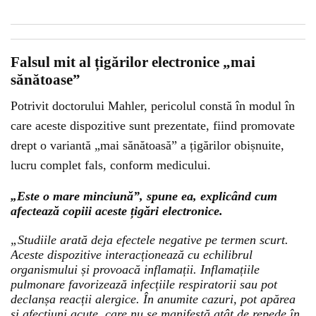
Falsul mit al țigărilor electronice „mai
sănătoase”
Potrivit doctorului Mahler, pericolul constă în modul în
care aceste dispozitive sunt prezentate, fiind promovate
drept o variantă „mai sănătoasă” a țigărilor obișnuite,
lucru complet fals, conform medicului.
„Este o mare minciună”, spune ea, explicând cum
afectează copiii aceste țigări electronice.
„Studiile arată deja efectele negative pe termen scurt.
Aceste dispozitive interacționează cu echilibrul
organismului și provoacă inflamații. Inflamațiile
pulmonare favorizează infecțiile respiratorii sau pot
declanșa reacții alergice. În anumite cazuri, pot apărea
și afecțiuni acute, care nu se manifestă atât de repede în