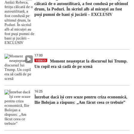
călcată de o autoutilitară, a fost condusă pe ultimul
drum, la Poduri. În sicriul alb al micuței au fost
puși pumni de bani și jucării – EXCLUSIV
17:00
VIDEO
Moment neașteptat la discursul lui Trump.
Un copil era să cadă de pe scenă
16:25
Întrebat dacă își cere scuze pentru criza economică,
Ilie Bolojan a răspuns: „Am făcut ceea ce trebuie”