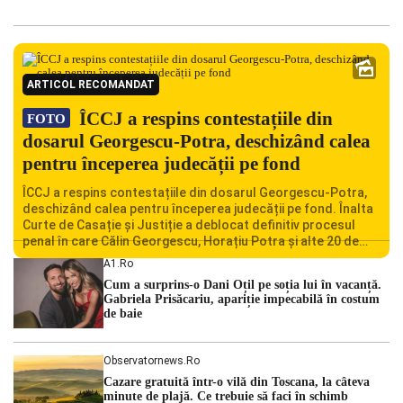
ARTICOL RECOMANDAT
ÎCCJ a respins contestațiile din
FOTO
dosarul Georgescu-Potra, deschizând calea
pentru începerea judecății pe fond
ÎCCJ a respins contestațiile din dosarul Georgescu-Potra,
deschizând calea pentru începerea judecății pe fond. Înalta
Curte de Casație și Justiție a deblocat definitiv procesul
penal în care Călin Georgescu, Horațiu Potra și alte 20 de
persoane sunt acuzați de acțiuni îndreptate împotriva
A1.ro
ordinii constituționale. În ședința din camera preliminară,
Cum a surprins-o Dani Oțil pe soția lui în vacanță.
judecătorii de la instanța supremă au […]
Gabriela Prisăcariu, apariție impecabilă în costum
de baie
Observatornews.ro
Cazare gratuită într-o vilă din Toscana, la câteva
minute de plajă. Ce trebuie să faci în schimb