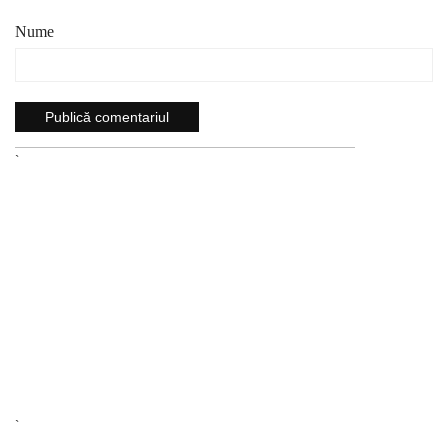
Nume
`
`