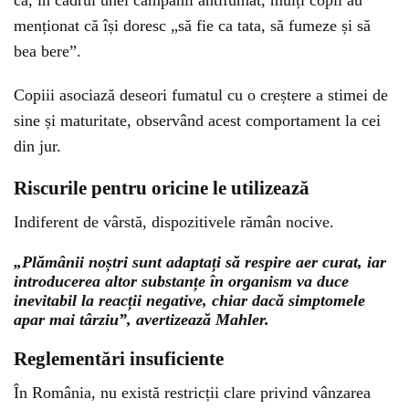
că, în cadrul unei campanii antifumat, mulți copii au
menționat că își doresc „să fie ca tata, să fumeze și să
bea bere”.
Copiii asociază deseori fumatul cu o creștere a stimei de
sine și maturitate, observând acest comportament la cei
din jur.
Riscurile pentru oricine le utilizează
Indiferent de vârstă, dispozitivele rămân nocive.
„Plămânii noștri sunt adaptați să respire aer curat, iar
introducerea altor substanțe în organism va duce
inevitabil la reacții negative, chiar dacă simptomele
apar mai târziu”, avertizează Mahler.
Reglementări insuficiente
În România, nu există restricții clare privind vânzarea