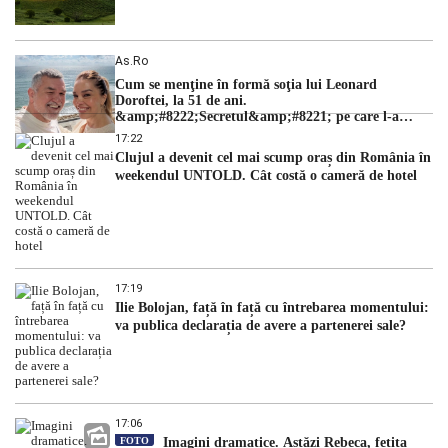
As.ro
Cum se menţine în formă soţia lui Leonard
Doroftei, la 51 de ani.
&amp;#8222;Secretul&amp;#8221; pe care l-a
dezvăluit
17:22
Clujul a devenit cel mai scump oraș din România în
weekendul UNTOLD. Cât costă o cameră de hotel
17:19
Ilie Bolojan, față în față cu întrebarea momentului:
va publica declarația de avere a partenerei sale?
17:06
FOTO
Imagini dramatice. Astăzi Rebeca, fetița