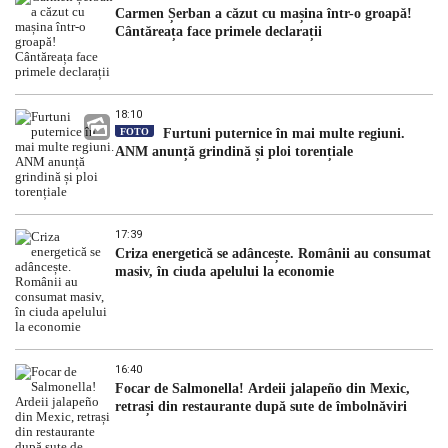
Carmen Șerban a căzut cu mașina într-o groapă!
Cântăreața face primele declarații
18:10
FOTO
Furtuni puternice în mai multe regiuni.
ANM anunță grindină și ploi torențiale
17:39
Criza energetică se adâncește. Românii au consumat
masiv, în ciuda apelului la economie
16:40
Focar de Salmonella! Ardeii jalapeño din Mexic,
retrași din restaurante după sute de îmbolnăviri