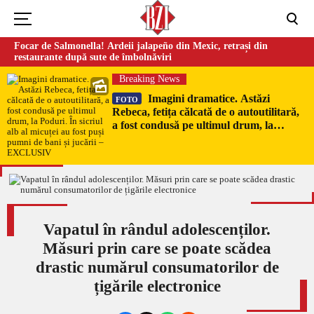
Focar de Salmonella! Ardeii jalapeño din Mexic, retrași din
restaurante după sute de îmbolnăviri
Breaking News
Imagini dramatice. Astăzi
FOTO
Rebeca, fetița călcată de o autoutilitară,
a fost condusă pe ultimul drum, la
Poduri. În sicriul alb al micuței au fost
puși pumni de bani și jucării –
EXCLUSIV
Vapatul în rândul adolescenților.
Măsuri prin care se poate scădea
drastic numărul consumatorilor de
țigările electronice