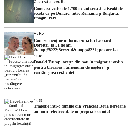
Observatornews.ro
Comoara veche de 1.700 de ani scoasă la iveală de
seceta de pe Dunăre, între România şi Bulgaria.
Imagini rare
As.ro
Cum se menţine în formă soţia lui Leonard
Doroftei, la 51 de ani.
&amp;#8222;Secretul&amp;#8221; pe care l-a
dezvăluit
14:40
Donald Trump lovește din nou în imigrație: ordin
pentru blocarea „turismului de naștere” și
restrângerea cetățeniei
14:35
Tragedie într-o familie din Vrancea! Două persoane
au murit electrocutate în propria locuință!