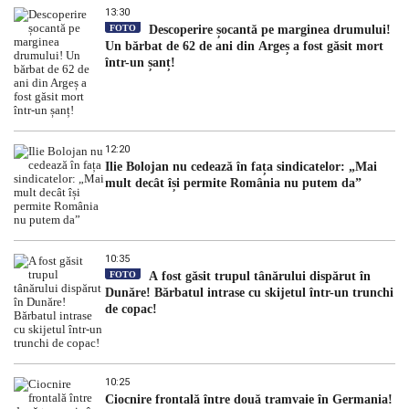
13:30
FOTO
Descoperire șocantă pe marginea drumului!
Un bărbat de 62 de ani din Argeș a fost găsit mort
într-un șanț!
12:20
Ilie Bolojan nu cedează în fața sindicatelor: „Mai
mult decât își permite România nu putem da”
10:35
FOTO
A fost găsit trupul tânărului dispărut în
Dunăre! Bărbatul intrase cu skijetul într-un trunchi
de copac!
10:25
Ciocnire frontală între două tramvaie în Germania!