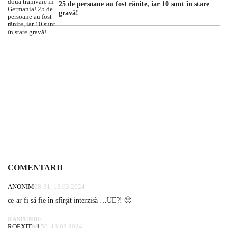
25 de persoane au fost rănite, iar 10 sunt în stare
gravă!
COMENTARII
ANONIM
08:31, 13.03.2024
ce-ar fi să fie în sfîrșit interzisă …UE?! 🙁
RĂSPUNDE
ROEXIT
08:50, 13.03.2024