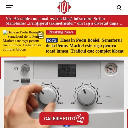
Nici Alexandra nu a mai rezistat lângă infractorul Ștefan
Manolache! „Prințișorul taximetriștilor” din Iași a divorţat după
doi ani de căsnicie
Breaking News
Haos în Podu Iloaiei! Semaforul
FOTO
de la Penny Market este roșu pentru
toată lumea. Traficul este complet blocat
GALERIE FOTO
5