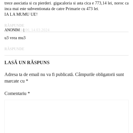
trece asociatia si cu pierderi. gigacaloria si asta cica e 773,14 lei, noroc ca
inca mai este subventionata de catre Primarie cu 473 lei.
IA LA MUMU UE!
RĂSPUNDE
ANONIM
04:06, 14.03.2024
u3 vrea mu3
RĂSPUNDE
LASĂ UN RĂSPUNS
Adresa ta de email nu va fi publicată.
Câmpurile obligatorii sunt
marcate cu
*
Comentariu
*