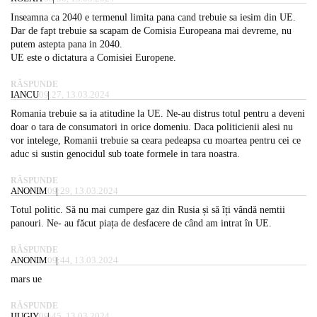
Inseamna ca 2040 e termenul limita pana cand trebuie sa iesim din UE.
Dar de fapt trebuie sa scapam de Comisia Europeana mai devreme, nu
putem astepta pana in 2040.
UE este o dictatura a Comisiei Europene.
RĂSPUNDE
IANCU
09:27, 13.03.2024
Romania trebuie sa ia atitudine la UE. Ne-au distrus totul pentru a deveni
doar o tara de consumatori in orice domeniu. Daca politicienii alesi nu
vor intelege, Romanii trebuie sa ceara pedeapsa cu moartea pentru cei ce
aduc si sustin genocidul sub toate formele in tara noastra.
RĂSPUNDE
ANONIM
09:29, 13.03.2024
Totul politic. Să nu mai cumpere gaz din Rusia și să îți vândă nemtii
panouri. Ne- au făcut piața de desfacere de când am intrat în UE.
RĂSPUNDE
ANONIM
09:44, 13.03.2024
mars ue
RĂSPUNDE
IJUGIY
09:45, 13.03.2024