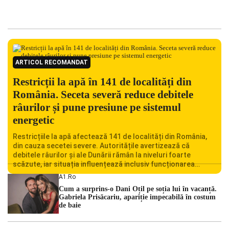
ARTICOL RECOMANDAT
Restricții la apă în 141 de localități din
România. Seceta severă reduce debitele
râurilor și pune presiune pe sistemul
energetic
Restricțiile la apă afectează 141 de localități din România,
din cauza secetei severe. Autoritățile avertizează că
debitele râurilor și ale Dunării rămân la niveluri foarte
scăzute, iar situația influențează inclusiv funcționarea
Centralei Nucleare de la Cernavodă. România se confruntă
A1.ro
cu una dintre cele mai dificile perioade din punct de vedere
Cum a surprins-o Dani Oțil pe soția lui în vacanță.
hidrologic din ultimii ani. Lipsa […]
Gabriela Prisăcariu, apariție impecabilă în costum
de baie