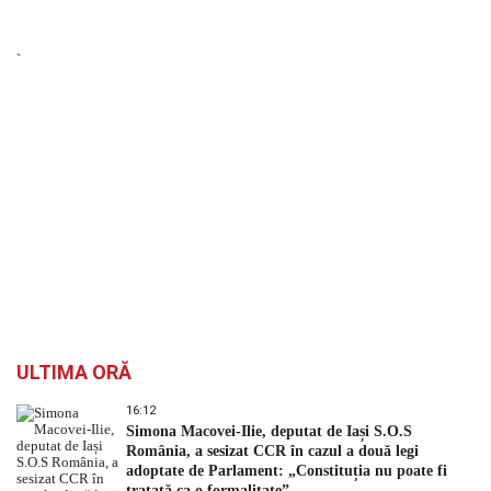
`
ULTIMA ORĂ
16:12
Simona Macovei-Ilie, deputat de Iași S.O.S
România, a sesizat CCR în cazul a două legi
adoptate de Parlament: „Constituția nu poate fi
tratată ca o formalitate”