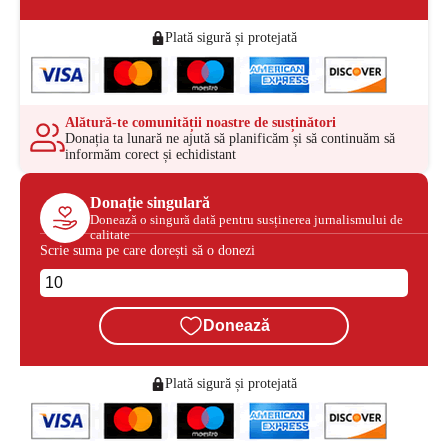
Plată sigură și protejată
Alătură-te comunității noastre de susținători
Donația ta lunară ne ajută să planificăm și să continuăm să
informăm corect și echidistant
Donație singulară
Donează o singură dată pentru susținerea jurnalismului de
calitate
Scrie suma pe care dorești să o donezi
Donează
Plată sigură și protejată