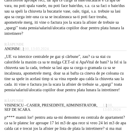
caloriferele aproape reci, iar apa ce curge la baie/bucatarie e ca apa de
vara, nu poti spala vasele, nu poti face baie/dus, s.a. ca sa faci o baie/dus
sau sa speli la chiuveta la bucatarie vase, oale, tigai, s.a. trebuie sa lasi
apa sa curga intr-una ca sa se incalzeasca sa-ti poti face treaba,
apometrele merg, iti vine o factura jos la scara la afisier de trebuie sa
„spargi” toata pensia/salariul/alocatia copiilor doar pentru plata lunara la
intretinere?
RĂSPUNDE
ANONIM
12:00, 13.03.2024
„UE va interzice centralele pe gaz și cărbune”, zau? ca sa stai cu
calorifele la maxim ca sa te mulga CET-ul si ApaVital de bani? la fel si la
chiuveta sau la cada, trebuie sa lasi apa sa curga o gramada ca sa se
incalzeaza, apometrele merg. doar sa ai bafta ca cineva de pe coloana cu
tine sa spele in acelasi timp si sa vina repede apa calda la chiuveta sau la
cada. iti vine o factura jos la scara la afisier de trebuie sa „spargi” toata
pensia/salariul/alocatia copiilor doar pentru plata lunara la intretinere!
RĂSPUNDE
VISINESCU - CASIER, PRESEDINTE, ADMINISTRATOR,
12:08,
SEF DE SCARA.
13.03.2024
p**** mamii lor! pentru asta sa-mi demontez eu centrala de apartament?
ca sa le platesc lor aproape 17 lei m3 de apa rece si vreo 24 lei m3 de apa
calda cat e trecut jos la afisier pe lista de plata la intretinere? si ma mai