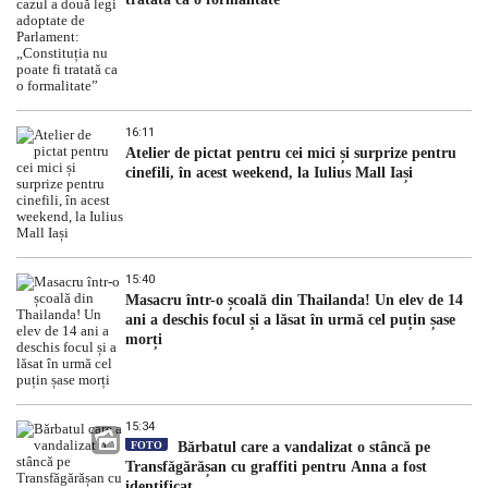
16:11
Atelier de pictat pentru cei mici și surprize pentru
cinefili, în acest weekend, la Iulius Mall Iași
15:40
Masacru într-o școală din Thailanda! Un elev de 14
ani a deschis focul și a lăsat în urmă cel puțin șase
morți
15:34
FOTO
Bărbatul care a vandalizat o stâncă pe
Transfăgărășan cu graffiti pentru Anna a fost
identificat