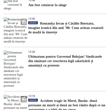
13:58
Am fost cenzurat la sânge
13:45
FOTO
Romanița Iovan și Cătălin Botezatu,
imagine iconică din anii ’80: Cum arătau creatorii
de modă în tinerețe
13:20
Ultimatum pentru Guvernul Bolojan! Sindicatele
din sănătate cer rescrierea legii salarizării și
amenință cu proteste
13:18
FOTO
Accident tragic în Merei, Buzău: două
persoane au murit și două au fost rănite după ce un
autoturism s-a izbit de un copac