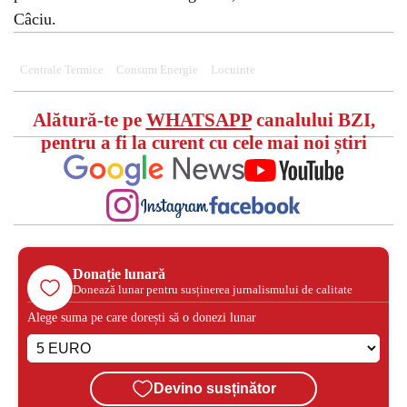
Câciu.
Centrale Termice
Consum Energie
Locuinte
Alătură-te pe
WHATSAPP
canalului BZI,
pentru a fi la curent cu cele mai noi știri
Donație lunară
Donează lunar pentru susținerea jurnalismului de calitate
Alege suma pe care dorești să o donezi lunar
Devino susținător