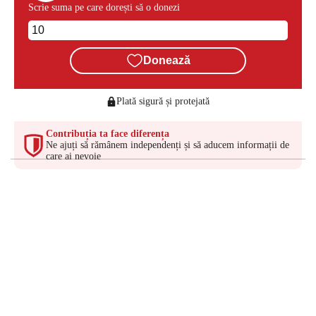
Scrie suma pe care dorești să o donezi
Donează
Plată sigură și protejată
Contribuția ta face diferența
Ne ajuți să rămânem independenți și să aducem informații de
care ai nevoie