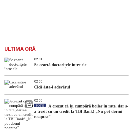
ULTIMA ORĂ
02:01
Se ceartă doctorițele între ele
02:00
Cică ăsta-i adevărul
02:00
FOTO
A crezut că își cumpără boiler în rate, dar s-
a trezit cu un credit la TBI Bank! „Nu pot dormi
noaptea”