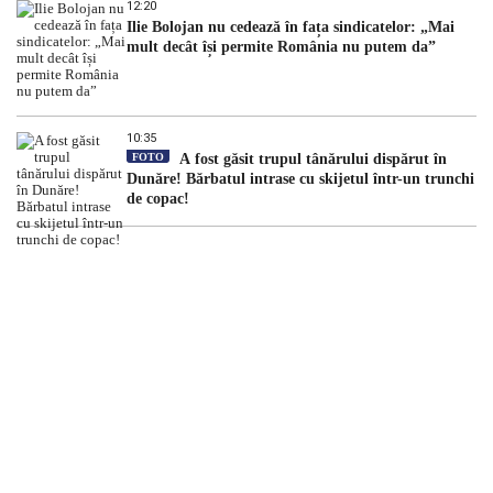
12:20
Ilie Bolojan nu cedează în fața sindicatelor: „Mai
mult decât își permite România nu putem da”
10:35
FOTO
A fost găsit trupul tânărului dispărut în
Dunăre! Bărbatul intrase cu skijetul într-un trunchi
de copac!