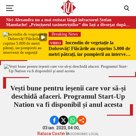
Nici Alexandra nu a mai rezistat lângă infractorul Ștefan
Manolache! „Prințișorul taximetriștilor” din Iași a divorţat după
doi ani de căsnicie
Breaking News
Incendiu de vegetație la
VIDEO
Dobrovăț! Flăcările au cuprins 5.000 de
metri pătrați, iar pompierii au intervenit
de urgență
Vești bune pentru ieșenii care vor să-și
deschidă afaceri. Programul Start-Up
Nation va fi disponibil și anul acesta
03 ian. 2020, 04:00,
Raluca Costin
în
ECONOMIC LOCAL