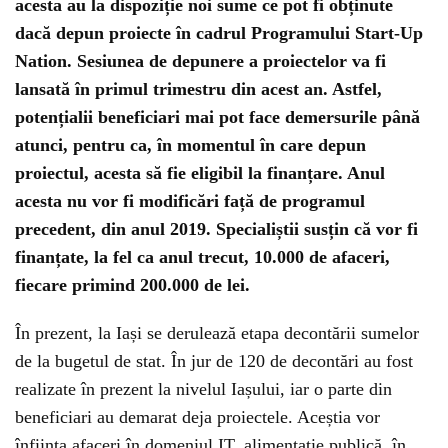
acesta au la dispoziție noi sume ce pot fi obținute
dacă depun proiecte în cadrul Programului Start-Up
Nation. Sesiunea de depunere a proiectelor va fi
lansată în primul trimestru din acest an. Astfel,
potențialii beneficiari mai pot face demersurile până
atunci, pentru ca, în momentul în care depun
proiectul, acesta să fie eligibil la finanțare. Anul
acesta nu vor fi modificări față de programul
precedent, din anul 2019. Specialiștii susțin că vor fi
finanțate, la fel ca anul trecut, 10.000 de afaceri,
fiecare primind 200.000 de lei.
În prezent, la Iași se derulează etapa decontării sumelor
de la bugetul de stat. În jur de 120 de decontări au fost
realizate în prezent la nivelul Iașului, iar o parte din
beneficiari au demarat deja proiectele. Aceștia vor
înființa afaceri în domeniul IT, alimentație publică, în