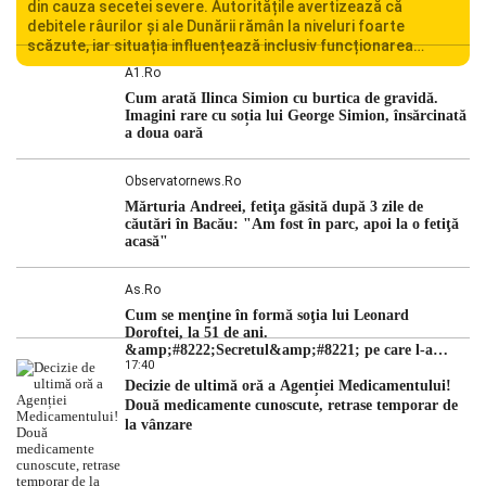
din cauza secetei severe. Autoritățile avertizează că
debitele râurilor și ale Dunării rămân la niveluri foarte
scăzute, iar situația influențează inclusiv funcționarea
Centralei Nucleare de la Cernavodă. România se confruntă
A1.ro
cu una dintre cele mai dificile perioade din punct de vedere
Cum arată Ilinca Simion cu burtica de gravidă.
hidrologic din ultimii ani. Lipsa […]
Imagini rare cu soția lui George Simion, însărcinată
a doua oară
Observatornews.ro
Mărturia Andreei, fetiţa găsită după 3 zile de
căutări în Bacău: "Am fost în parc, apoi la o fetiţă
acasă"
As.ro
Cum se menţine în formă soţia lui Leonard
Doroftei, la 51 de ani.
&amp;#8222;Secretul&amp;#8221; pe care l-a
17:40
dezvăluit
Decizie de ultimă oră a Agenției Medicamentului!
Două medicamente cunoscute, retrase temporar de
la vânzare