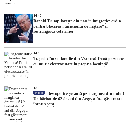
14:40
Donald Trump lovește din nou în imigrație: ordin
pentru blocarea „turismului de naștere” și
restrângerea cetățeniei
14:35
Tragedie într-o familie din Vrancea! Două persoane
au murit electrocutate în propria locuință!
13:30
FOTO
Descoperire șocantă pe marginea drumului!
Un bărbat de 62 de ani din Argeș a fost găsit mort
într-un șanț!