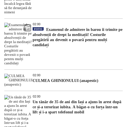
02:00
FOTO
Examenul de admitere în barou îi trimite pe
absolvenții de drept la meditații! Costurile
pregătirii au devenit o povară pentru mulți
candidați
02:00
CULMEA GHINIONULUI (anapestic)
02:00
Un tânăr de 35 de ani din Iași a ajuns în arest după
ce și-a terorizat iubita. A băgat-o cu forța într-un
lift și i-a spart telefonul mobil