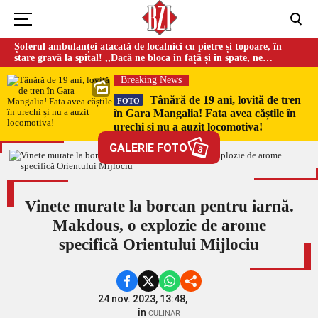
Șoferul ambulanței atacată de localnici cu pietre și topoare, în
stare gravă la spital! ,,Dacă ne bloca în față și în spate, ne
omorau…”
Breaking News
Tânără de 19 ani, lovită de tren
FOTO
în Gara Mangalia! Fata avea căștile în
urechi și nu a auzit locomotiva!
GALERIE FOTO
3
Vinete murate la borcan pentru iarnă.
Makdous, o explozie de arome
specifică Orientului Mijlociu
24 nov. 2023, 13:48,
în
CULINAR