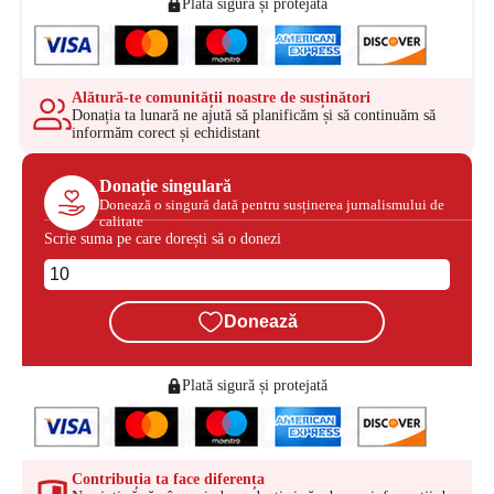
Plată sigură și protejată
Alătură-te comunității noastre de susținători
Donația ta lunară ne ajută să planificăm și să continuăm să
informăm corect și echidistant
Donație singulară
Donează o singură dată pentru susținerea jurnalismului de
calitate
Scrie suma pe care dorești să o donezi
Donează
Plată sigură și protejată
Contribuția ta face diferența