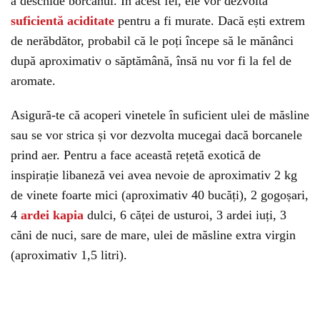
a deschide borcanul. În acest fel, ele vor dezvolta
suficientă aciditate
pentru a fi murate. Dacă ești extrem
de nerăbdător, probabil că le poți începe să le mănânci
după aproximativ o săptămână, însă nu vor fi la fel de
aromate.
Asigură-te că acoperi vinetele în suficient ulei de măsline
sau se vor strica și vor dezvolta mucegai dacă borcanele
prind aer. Pentru a face această rețetă exotică de
inspirație libaneză vei avea nevoie de aproximativ 2 kg
de vinete foarte mici (aproximativ 40 bucăți), 2 gogoșari,
4
ardei kapia
dulci, 6 căței de usturoi, 3 ardei iuți, 3
căni de nuci, sare de mare, ulei de măsline extra virgin
(aproximativ 1,5 litri).