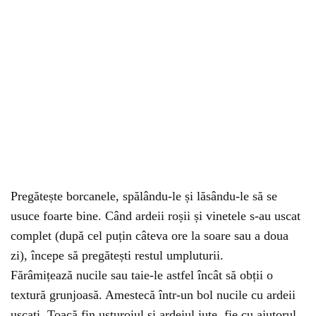
Pregătește borcanele, spălându-le și lăsându-le să se
usuce foarte bine. Când ardeii roșii și vinetele s-au uscat
complet (după cel puțin câteva ore la soare sau a doua
zi), începe să pregătești restul umpluturii.
Fărâmițează nucile sau taie-le astfel încât să obții o
textură grunjoasă. Amestecă într-un bol nucile cu ardeii
uscați. Toacă fin usturoiul și ardeiul iute, fie cu ajutorul