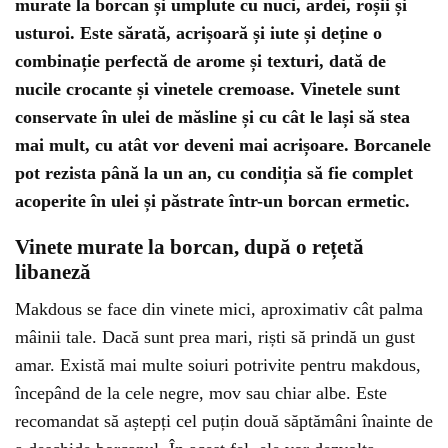
murate la borcan și umplute cu nuci, ardei, roșii și
usturoi. Este sărată, acrișoară și iute și deține o
combinație perfectă de arome și texturi, dată de
nucile crocante și vinetele cremoase. Vinetele sunt
conservate în ulei de măsline și cu cât le lași să stea
mai mult, cu atât vor deveni mai acrișoare. Borcanele
pot rezista până la un an, cu condiția să fie complet
acoperite în ulei și păstrate într-un borcan ermetic.
Vinete murate la borcan, după o rețetă
libaneză
Makdous se face din vinete mici, aproximativ cât palma
mâinii tale. Dacă sunt prea mari, riști să prindă un gust
amar. Există mai multe soiuri potrivite pentru makdous,
începând de la cele negre, mov sau chiar albe. Este
recomandat să aștepți cel puțin două săptămâni înainte de