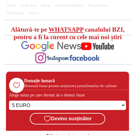
Ardei
La Borcan
Murat
Orientul Mijlociu
Pentru Iarna
Umplutura
Vinete
Alătură-te pe
WHATSAPP
canalului BZI,
pentru a fi la curent cu cele mai noi știri
Donație lunară
Donează lunar pentru susținerea jurnalismului de calitate
Alege suma pe care dorești să o donezi lunar
Devino susținător