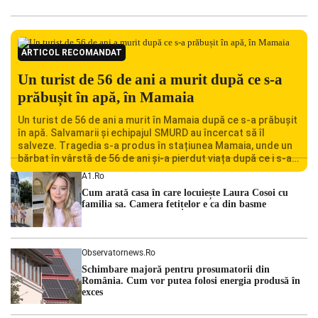
ARTICOL RECOMANDAT
Un turist de 56 de ani a murit după ce s-a
prăbușit în apă, în Mamaia
Un turist de 56 de ani a murit în Mamaia după ce s-a prăbușit
în apă. Salvamarii și echipajul SMURD au încercat să îl
salveze. Tragedia s-a produs în stațiunea Mamaia, unde un
bărbat în vârstă de 56 de ani și-a pierdut viața după ce i s-a
făcut rău în timp ce se afla în […]
A1.ro
Cum arată casa în care locuiește Laura Cosoi cu
familia sa. Camera fetițelor e ca din basme
Observatornews.ro
Schimbare majoră pentru prosumatorii din
România. Cum vor putea folosi energia produsă în
exces