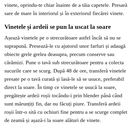
vinete, oprindu-te chiar înainte de a tăia capetele. Presară
sare de mare în interiorul și în exteriorul fiecărei vinete.
Vinetele și ardeii se pun la uscat la soare
Așează vinetele pe o strecurătoare astfel încât să nu se
suprapună. Presează-le cu ajutorul unor farfuri și adaugă
obiecte grele grelea deasupra, precum conserve sau
cărămizi. Pune o tavă sub strecurătoare pentru a colecta
sucurile care se scurg. După 48 de ore, transferă vinetele
presate pe o tavă curată și lasă-le să se usuce, preferabil
direct la soare. În timp ce vinetele se usucă la soare,
pregătește ardeii roșii tocându-i prin blender până când
sunt mărunțiți fin, dar nu făcuți piure. Transferă ardeii
roșii într-o sită cu ochiuri fine pentru a se scurge complet
de zeamă și așază-i la soare alături de vinete.