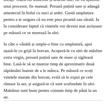
unui procesor, fie manual. Presară puțină sare și adaugă
amestecul în bolul cu nuci și ardei. Gustă umplutura
pentru a te asigura că nu este prea picantă sau sărată. Ia
în considerare faptul că vinetele vor deveni mai acrișoare
pe măsură ce se murează în ulei.
Ia câte o vânătă și umple-o bine cu umplutură, apoi
așază-le cu grijă în borcan. Acoperă-le cu ulei de măsline
extra virgin, presară puțină sare de mare și sigilează
bine. Lasă-le să se mureze timp de aproximativ două
săptămâni înainte de a le mânca. Pe măsură ce scoți
vinetele murate din borcan, evită să le expui pe cele
rămase la aer, și asigură-te că sunt scufundate în ulei.
Makdous sunt bune pentru consum timp de până la un
an.