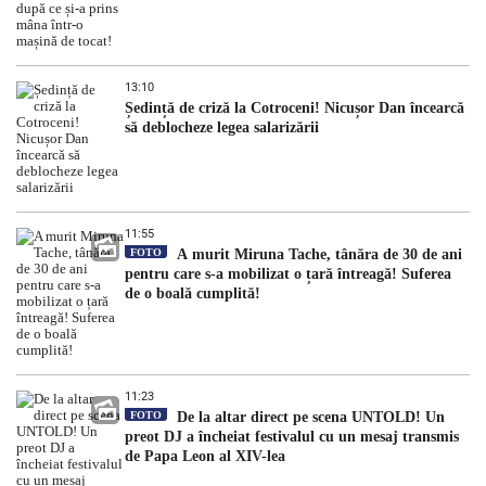
13:10
Ședință de criză la Cotroceni! Nicușor Dan încearcă
să deblocheze legea salarizării
11:55
FOTO
A murit Miruna Tache, tânăra de 30 de ani
pentru care s-a mobilizat o țară întreagă! Suferea
de o boală cumplită!
11:23
FOTO
De la altar direct pe scena UNTOLD! Un
preot DJ a încheiat festivalul cu un mesaj transmis
de Papa Leon al XIV-lea