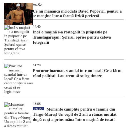
As.ro
Ce nu mănâncă niciodată David Popovici, pentru a
se menţine într-o formă fizică perfectă
14:40
Încă o mașină s-a rostogolit în prăpastie pe
Transfăgărășan! Șoferul oprise pentru câteva
fotografii
14:20
Procuror înarmat, scandal într-un local! Ce a făcut
când polițiștii i-au cerut să se legitimeze
13:55
FOTO
Momente cumplite pentru o familie din
Târgu-Mureș! Un copil de 2 ani a rămas mutilat
după ce și-a prins mâna într-o mașină de tocat!