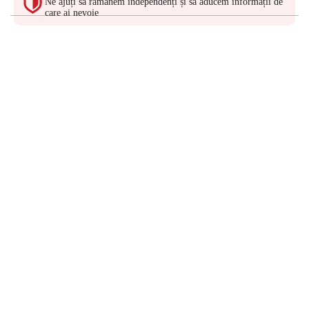
Ne ajuți să rămânem independenți și să aducem informații de
care ai nevoie