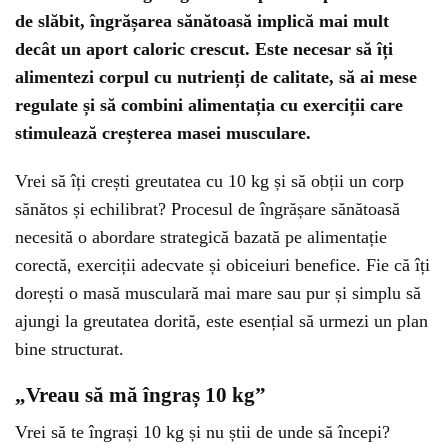
de slăbit, îngrășarea sănătoasă implică mai mult
decât un aport caloric crescut. Este necesar să îți
alimentezi corpul cu nutrienți de calitate, să ai mese
regulate și să combini alimentația cu exerciții care
stimulează creșterea masei musculare.
Vrei să îți crești greutatea cu 10 kg și să obții un corp
sănătos și echilibrat? Procesul de îngrășare sănătoasă
necesită o abordare strategică bazată pe alimentație
corectă, exerciții adecvate și obiceiuri benefice. Fie că îți
dorești o masă musculară mai mare sau pur și simplu să
ajungi la greutatea dorită, este esențial să urmezi un plan
bine structurat.
„Vreau să mă îngraș 10 kg”
Vrei să te îngrași 10 kg și nu știi de unde să începi?