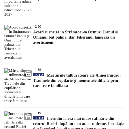
12:20
Acord surpriză în Strâmtoarea Ormuz! Iranul și
Omanul bat palma, dar Teheranul lansează un
avertisment
11:35
FOTO
Mărturiile tulburătoare ale Alinei Pușcău:
Traumele din copilărie și momentele dificile prin
care trece familia sa
11:19
FOTO
Incendiu la cea mai mare rafinărie din
centrul Rusiei după un nou atac cu drone. Instalația
din Iaroslavl, lovită pentru a doua noapte