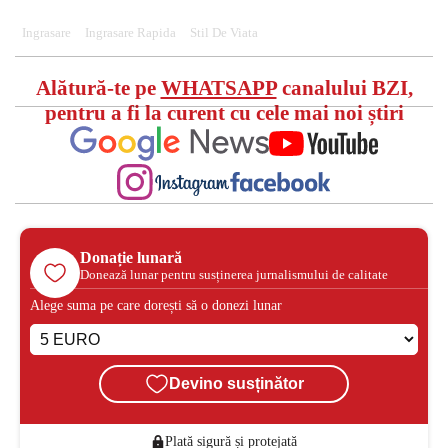
Ingrasare
Ingrasare Rapida
Stil De Viata
Alătură-te pe
WHATSAPP
canalului BZI,
pentru a fi la curent cu cele mai noi știri
Donație lunară
Donează lunar pentru susținerea jurnalismului de calitate
Alege suma pe care dorești să o donezi lunar
Devino susținător
Plată sigură și protejată