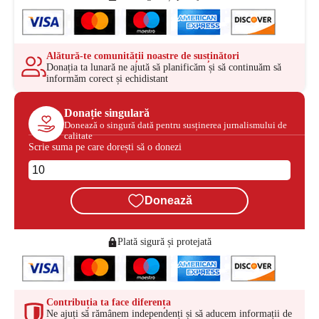
Alătură-te comunității noastre de susținători
Donația ta lunară ne ajută să planificăm și să continuăm să
informăm corect și echidistant
Donație singulară
Donează o singură dată pentru susținerea jurnalismului de
calitate
Scrie suma pe care dorești să o donezi
Donează
Plată sigură și protejată
Contribuția ta face diferența
Ne ajuți să rămânem independenți și să aducem informații de