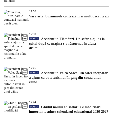
12:30
Vara asta, buzunarele contează mai mult decât crezi
12:30
FOTO
Accident în Flămânzi. Un șofer a ajuns la
spital după ce mașina s-a răsturnat în afara
drumului
12:25
FOTO
Accident în Valea Seacă. Un șofer începător
a ajuns cu autoturismul în șanț din cauza unui
câine
12:24
FOTO
Ghidul noului an școlar: Ce modificări
importante aduce calendarul educațional 2026-2027