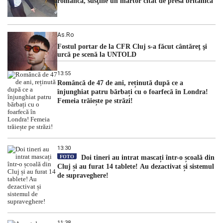
româncă, susţine un martor citat de presa britanică
As.ro
Fostul portar de la CFR Cluj s-a făcut cântăreţ şi
urcă pe scenă la UNTOLD
13:55
Româncă de 47 de ani, reținută după ce a
înjunghiat patru bărbați cu o foarfecă în Londra!
Femeia trăiește pe străzi!
13:30
FOTO
Doi tineri au intrat mascați într-o școală din
Cluj și au furat 14 tablete! Au dezactivat și sistemul
de supraveghere!
11:38