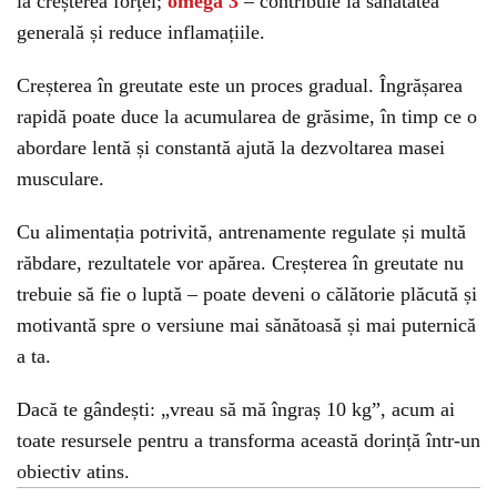
la creșterea forței;
omega 3
– contribuie la sănătatea
generală și reduce inflamațiile.
Creșterea în greutate este un proces gradual. Îngrășarea
rapidă poate duce la acumularea de grăsime, în timp ce o
abordare lentă și constantă ajută la dezvoltarea masei
musculare.
Cu alimentația potrivită, antrenamente regulate și multă
răbdare, rezultatele vor apărea. Creșterea în greutate nu
trebuie să fie o luptă – poate deveni o călătorie plăcută și
motivantă spre o versiune mai sănătoasă și mai puternică
a ta.
Dacă te gândești: „vreau să mă îngraș 10 kg”, acum ai
toate resursele pentru a transforma această dorință într-un
obiectiv atins.