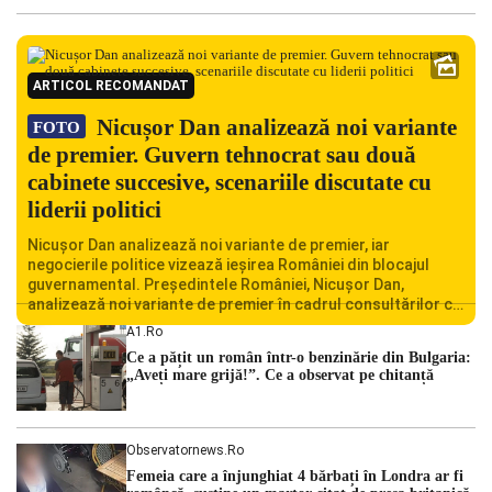
ARTICOL RECOMANDAT
Nicușor Dan analizează noi variante
FOTO
de premier. Guvern tehnocrat sau două
cabinete succesive, scenariile discutate cu
liderii politici
Nicușor Dan analizează noi variante de premier, iar
negocierile politice vizează ieșirea României din blocajul
guvernamental. Președintele României, Nicușor Dan,
analizează noi variante de premier în cadrul consultărilor cu
liderii politici. Ciprian Ciucu vorbește despre scenariul unui
A1.ro
guvern tehnocrat și despre posibilitatea a două cabinete
Ce a pățit un român într-o benzinărie din Bulgaria:
succesive. Nicușor Dan analizează noi variante de premier
„Aveți mare grijă!”. Ce a observat pe chitanță
România traversează […]
Observatornews.ro
Femeia care a înjunghiat 4 bărbați în Londra ar fi