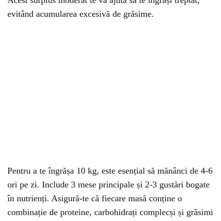
Acest surplus moderat te va ajuta să te îngrași treptat,
evitând acumularea excesivă de grăsime.
Pentru a te îngrășa 10 kg, este esențial să mănânci de 4-6
ori pe zi. Include 3 mese principale și 2-3 gustări bogate
în nutrienți. Asigură-te că fiecare masă conține o
combinație de proteine, carbohidrați complecși și grăsimi