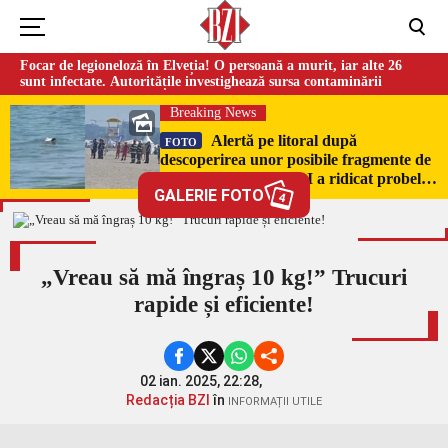
Focar de legioneloză în Elveția! O persoană a murit, iar alte 26
sunt infectate. Autoritățile investighează sursa contaminării
Breaking News
Alertă pe litoral după
FOTO
descoperirea unor posibile fragmente de
dronă în Mamaia. SRI a ridicat probele
GALERIE FOTO
pentru expertiză
4
„Vreau să mă îngraș 10 kg!” Trucuri
rapide și eficiente!
02 ian. 2025, 22:28,
Redacția BZI
în
INFORMAȚII UTILE