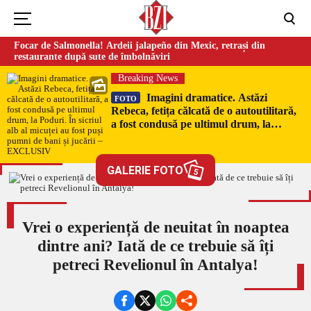
Focar de Salmonella! Ardeii jalapeño din Mexic, retrași din
restaurante după sute de îmbolnăviri
Breaking News
Imagini dramatice. Astăzi
FOTO
Rebeca, fetița călcată de o autoutilitară,
a fost condusă pe ultimul drum, la
Poduri. În sicriul alb al micuței au fost
puși pumni de bani și jucării –
EXCLUSIV
GALERIE FOTO
5
Vrei o experiență de neuitat în noaptea
dintre ani? Iată de ce trebuie să îți
petreci Revelionul în Antalya!