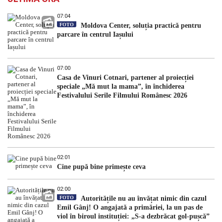
07:04
FOTO
Moldova Center, soluția practică pentru
parcare în centrul Iașului
07:00
Casa de Vinuri Cotnari, partener al proiecției
speciale „Mă mut la mama”, în închiderea
Festivalului Serile Filmului Românesc 2026
02:01
Cine pupă bine primește ceva
02:00
FOTO
Autoritățile nu au învățat nimic din cazul
Emil Gânj! O angajată a primăriei, la un pas de
viol în biroul instituției: „S-a dezbrăcat gol-pușcă”