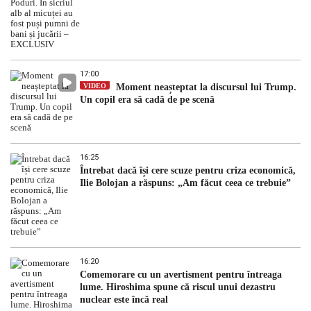
17:00
VIDEO
Moment neașteptat la discursul lui Trump.
Un copil era să cadă de pe scenă
16:25
Întrebat dacă își cere scuze pentru criza economică,
Ilie Bolojan a răspuns: „Am făcut ceea ce trebuie”
16:20
Comemorare cu un avertisment pentru întreaga
lume. Hiroshima spune că riscul unui dezastru
nuclear este încă real