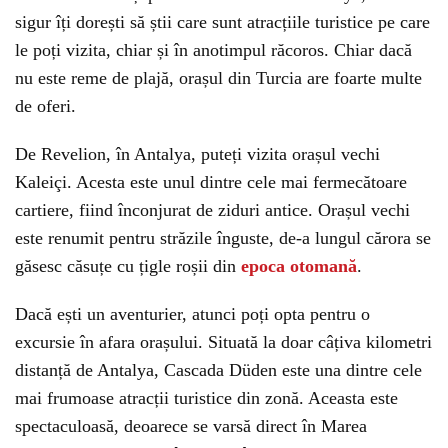
sigur îți dorești să știi care sunt atracțiile turistice pe care
le poți vizita, chiar și în anotimpul răcoros. Chiar dacă
nu este reme de plajă, orașul din Turcia are foarte multe
de oferi.
De Revelion, în Antalya, puteți vizita orașul vechi
Kaleiçi. Acesta este unul dintre cele mai fermecătoare
cartiere, fiind înconjurat de ziduri antice. Orașul vechi
este renumit pentru străzile înguste, de-a lungul cărora se
găsesc căsuțe cu țigle roșii din
epoca otomană
.
Dacă ești un aventurier, atunci poți opta pentru o
excursie în afara orașului. Situată la doar câțiva kilometri
distanță de Antalya, Cascada Düden este una dintre cele
mai frumoase atracții turistice din zonă. Aceasta este
spectaculoasă, deoarece se varsă direct în Marea