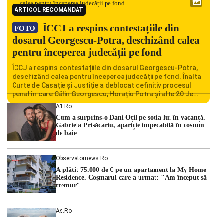
ARTICOL RECOMANDAT
ÎCCJ a respins contestațiile din
FOTO
dosarul Georgescu-Potra, deschizând calea
pentru începerea judecății pe fond
ÎCCJ a respins contestațiile din dosarul Georgescu-Potra,
deschizând calea pentru începerea judecății pe fond. Înalta
Curte de Casație și Justiție a deblocat definitiv procesul
penal în care Călin Georgescu, Horațiu Potra și alte 20 de
persoane sunt acuzați de acțiuni îndreptate împotriva
A1.ro
ordinii constituționale. În ședința din camera preliminară,
Cum a surprins-o Dani Oțil pe soția lui în vacanță.
judecătorii de la instanța supremă au […]
Gabriela Prisăcariu, apariție impecabilă în costum
de baie
Observatornews.ro
A plătit 75.000 de € pe un apartament la My Home
Residence. Coşmarul care a urmat: "Am început să
tremur"
As.ro