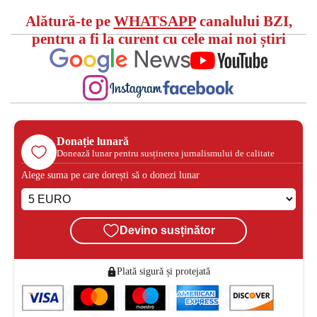
Alătură-te pe
WHATSAPP
canalului BZI,
pentru a fi la curent cu cele mai noi știri
Donație lunară
Donează lunar pentru susținerea jurnalismului de calitate
Alege suma pe care dorești să o donezi lunar
Devino susținător
Plată sigură și protejată