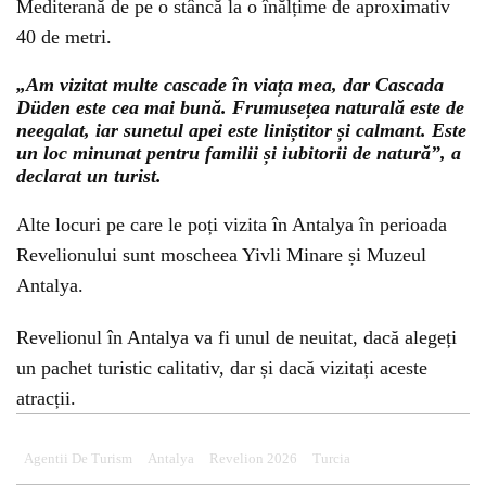
Mediterană de pe o stâncă la o înălțime de aproximativ
40 de metri.
„Am vizitat multe cascade în viața mea, dar Cascada
Düden este cea mai bună. Frumusețea naturală este de
neegalat, iar sunetul apei este liniștitor și calmant. Este
un loc minunat pentru familii și iubitorii de natură”, a
declarat un turist.
Alte locuri pe care le poți vizita în Antalya în perioada
Revelionului sunt moscheea Yivli Minare și Muzeul
Antalya.
Revelionul în Antalya va fi unul de neuitat, dacă alegeți
un pachet turistic calitativ, dar și dacă vizitați aceste
atracții.
Agentii De Turism
Antalya
Revelion 2026
Turcia