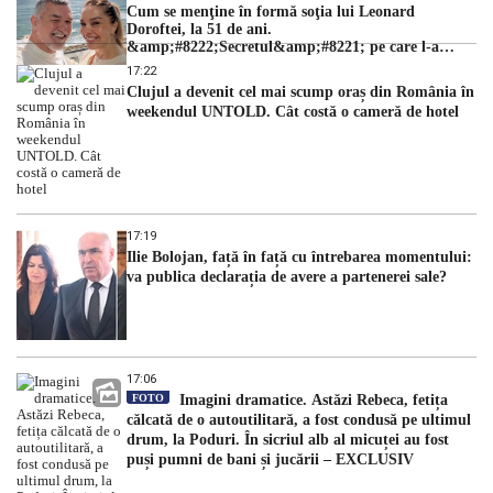
Cum se menţine în formă soţia lui Leonard
Doroftei, la 51 de ani.
&amp;#8222;Secretul&amp;#8221; pe care l-a
dezvăluit
17:22
Clujul a devenit cel mai scump oraș din România în
weekendul UNTOLD. Cât costă o cameră de hotel
17:19
Ilie Bolojan, față în față cu întrebarea momentului:
va publica declarația de avere a partenerei sale?
17:06
FOTO
Imagini dramatice. Astăzi Rebeca, fetița
călcată de o autoutilitară, a fost condusă pe ultimul
drum, la Poduri. În sicriul alb al micuței au fost
puși pumni de bani și jucării – EXCLUSIV