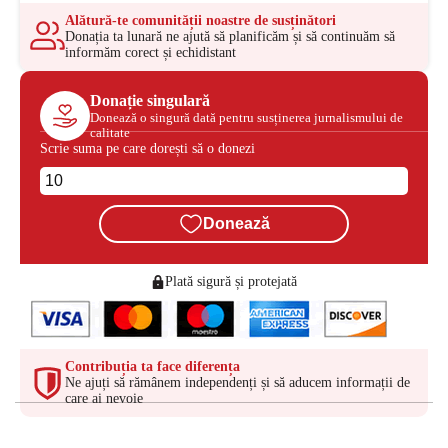
Alătură-te comunității noastre de susținători
Donația ta lunară ne ajută să planificăm și să continuăm să
informăm corect și echidistant
Donație singulară
Donează o singură dată pentru susținerea jurnalismului de
calitate
Scrie suma pe care dorești să o donezi
Donează
Plată sigură și protejată
Contribuția ta face diferența
Ne ajuți să rămânem independenți și să aducem informații de
care ai nevoie