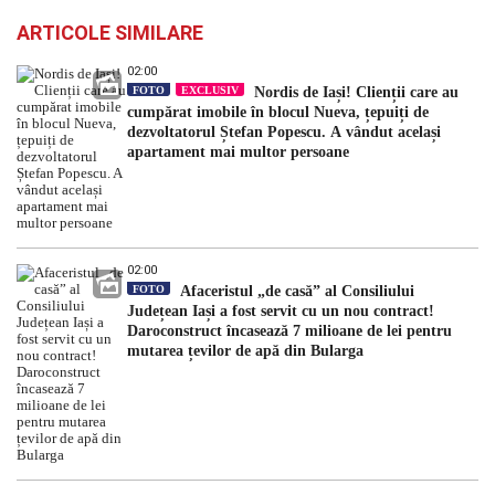
ARTICOLE SIMILARE
02:00
FOTO
EXCLUSIV
Nordis de Iași! Clienții care au
cumpărat imobile în blocul Nueva, țepuiți de
dezvoltatorul Ștefan Popescu. A vândut același
apartament mai multor persoane
02:00
FOTO
Afaceristul „de casă” al Consiliului
Județean Iași a fost servit cu un nou contract!
Daroconstruct încasează 7 milioane de lei pentru
mutarea țevilor de apă din Bularga