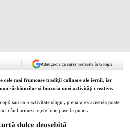
Adaugă-ne ca sursă preferată în Google
 cele mai frumoase tradiții culinare ale iernii, iar
oma sărbătorilor și bucuria unei activități creative.
 copii sau ca o activitate singur, prepararea acesteia poate
unci când urmezi rețete bine puse la punct.
turtă dulce deosebită