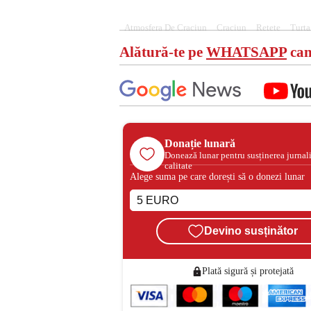
Atmosfera De Craciun
Craciun
Retete
Turta
Alătură-te pe
WHATSAPP
can
Donație lunară
Donează lunar pentru susținerea jurnal
calitate
Alege suma pe care dorești să o donezi lunar
Devino susținător
Plată sigură și protejată