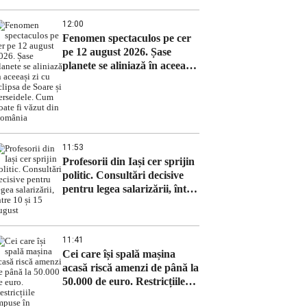
12:00
Fenomen spectaculos pe cer
pe 12 august 2026. Șase
planete se aliniază în aceeași
zi cu eclipsa de Soare și
Perseidele. Cum poate fi
văzut din România
11:53
Profesorii din Iași cer sprijin
politic. Consultări decisive
pentru legea salarizării, între
10 și 15 august
11:41
Cei care își spală mașina
acasă riscă amenzi de până la
50.000 de euro. Restricțiile
impuse în Germania pe