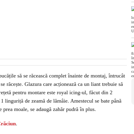
 bucățile să se răcească complet înainte de montaj, întrucât
se răcește. Glazura care acționează ca un liant trebuie să
rețetă pentru montare este royal icing-ul, făcut din 2
 1 linguriță de zeamă de lămâie. Amestecul se bate până
re prea moale, se adaugă zahăr pudră în plus.
 Crăciun
.