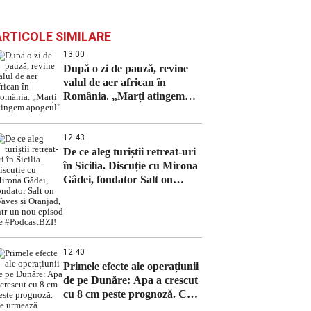
ARTICOLE SIMILARE
13:00
După o zi de pauză, revine
valul de aer african în
România. „Marți atingem
apogeul”
12:43
De ce aleg turiștii retreat-uri
în Sicilia. Discuție cu Mirona
Gâdei, fondator Salt on
Waves și Oranjad, intr-un
nou episod de #PodcastBZI!
12:40
Primele efecte ale operațiunii
de pe Dunăre: Apa a crescut
cu 8 cm peste prognoză. Ce
urmează