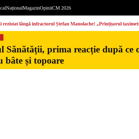
cal
Național
Magazin
Opinii
CM 2026
rezistat lângă infractorul Ștefan Manolache! „Prințișorul taximetri
s
l Sănătății, prima reacție după ce 
 bâte și topoare