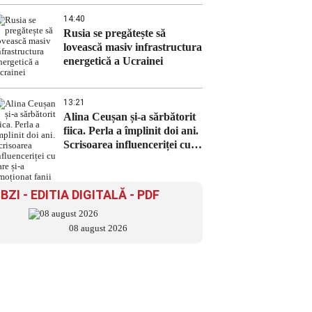
14:40
Rusia se pregătește să
lovească masiv infrastructura
energetică a Ucrainei
13:21
Alina Ceușan și-a sărbătorit
fiica. Perla a împlinit doi ani.
Scrisoarea influenceriței cu
care și-a emoționat fanii
BZI - EDITIA DIGITALĂ - PDF
08 august 2026