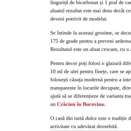
linguriță de bicarbonat și 1 praf de c
aluatul rezultat este mai dens decât ce
deveni potrivit de modelat.
Se întinde la aceeași grosime, se dec
175 de grade pentru a preveni arderea
Rezultatul este un aluat crocant, cu o 
Pentru decor poți folosi o glazură dif
10 ml de ulei pentru finețe, care se apl
folosești căsuța modernă pentru a inte
transparente în locurile decupate, dire
ajută să se diferențieze de varianta tra
un
Crăciun în Bucovina.
O casă din turtă dulce este o tradiție 
activitate cu adevărat deosebită.