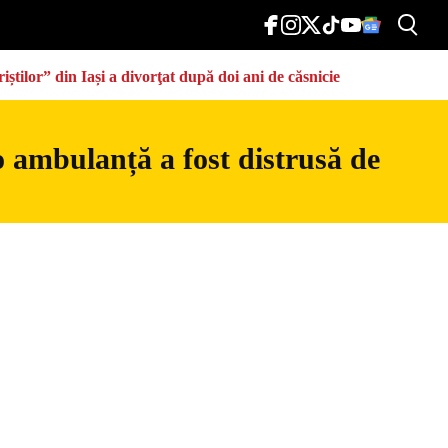
știlor” din Iași a divorţat după doi ani de căsnicie
o ambulanță a fost distrusă de