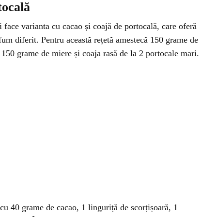
tocală
 face varianta cu cacao și coajă de portocală, care oferă
rfum diferit. Pentru această rețetă amestecă 150 grame de
 150 grame de miere și coaja rasă de la 2 portocale mari.
u 40 grame de cacao, 1 linguriță de scorțișoară, 1