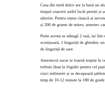
Casa din turtă dulce are la bază un al
timpul coacerii astfel încât pereții și a
ulterior. Pentru rețeta clasică ai nev
și 200 de grame de miere, amestec car
Peste acesta se adaugă 2 ouă, iar într
scorțișoară, 1 linguriță de ghimbir, un
de linguriță de sare.
Amestecul uscat se toarnă treptat în ce
trebuie lăsat la frigider pentru cel pu
cinci milimetri și se decupează șablonu
timp de 10-12 minute la 180 de grade