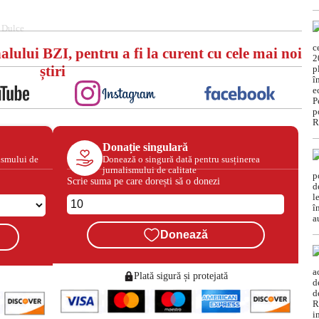
 Dulce
alului BZI, pentru a fi la curent cu cele mai noi
știri
Donație singulară
ismului de
Donează o singură dată pentru susținerea
jurnalismului de calitate
Scrie suma pe care dorești să o donezi
Donează
Plată sigură și protejată