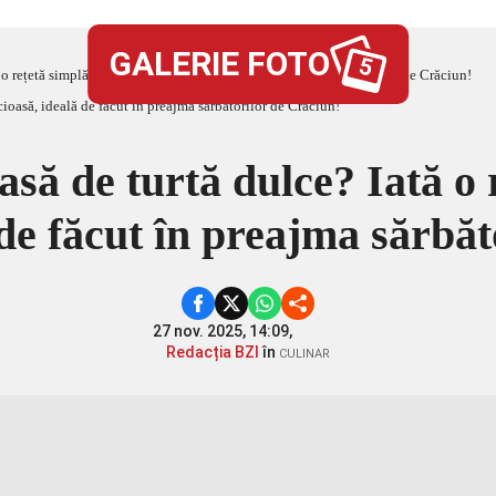
GALERIE FOTO
5
ă o rețetă simplă și delicioasă, ideală de făcut în preajma sărbătorilor de Crăciun!
casă de turtă dulce? Iată o 
 de făcut în preajma sărbă
27 nov. 2025, 14:09,
Redacția BZI
în
CULINAR