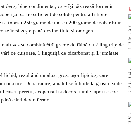
uat dens, bine condimentat, care își păstrează forma în
coperișul să fie suficient de solide pentru a fi lipite
oie să topești 250 grame de unt cu 200 grame de zahăr brun
e se încălzește până devine fluid și omogen.
-un alt vas se combină 600 grame de făină cu 2 lingurițe de
 vârf de cuișoare, 1 linguriță de bicarbonat și 1 jumătate
l lichid, rezultând un aluat gros, ușor lipicios, care
țin două ore. După răcire, aluatul se întinde la grosimea de
l casei, pereții, acoperișul și decorațiunile, apoi se coc
 până când devin ferme.