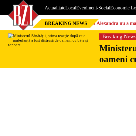
Actualitate
Local
Eveniment-Social
Economic Lo
BREAKING NEWS
Nici Alexandra nu a mai 
Breaking New
Ministeru
oameni cu