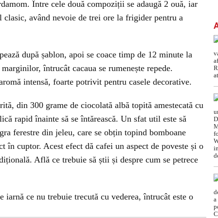
ardamom. Între cele două compoziții se adaugă 2 ouă, iar
l clasic, având nevoie de trei ore la frigider pentru a
upează după șablon, apoi se coace timp de 12 minute la
 marginilor, întrucât cacaua se rumenește repede.
aromă intensă, foarte potrivit pentru casele decorative.
erită, din 300 grame de ciocolată albă topită amestecată cu
ică rapid înainte să se întărească. Un sfat util este să
gra ferestre din jeleu, care se obțin topind bomboane
ct în cuptor. Acest efect dă cafei un aspect de poveste și o
dițională. Află ce trebuie să știi și despre cum se petrece
de iarnă ce nu trebuie trecută cu vederea, întrucât este o