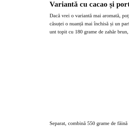
Variantă cu cacao și por
Dacă vrei o variantă mai aromată, poți
căsuței o nuanță mai închisă și un pa
unt topit cu 180 grame de zahăr brun,
Separat, combină 550 grame de făină c