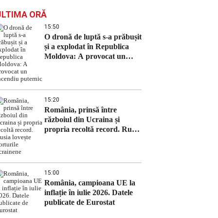
ULTIMA ORĂ
15:50
O dronă de luptă s-a prăbușit
și a explodat în Republica
Moldova: A provocat un
incendiu puternic
15:20
România, prinsă între
războiul din Ucraina și
propria recoltă record. Rusia
lovește porturile ucrainene
15:00
România, campioana UE la
inflație în iulie 2026. Datele
publicate de Eurostat