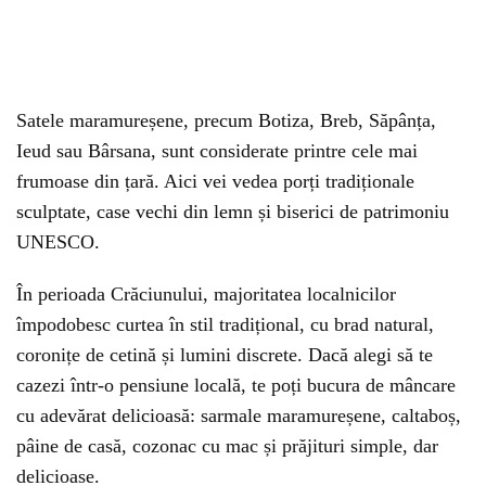
Satele maramureșene, precum Botiza, Breb, Săpânța,
Ieud sau Bârsana, sunt considerate printre cele mai
frumoase din țară. Aici vei vedea porți tradiționale
sculptate, case vechi din lemn și biserici de patrimoniu
UNESCO.
În perioada Crăciunului, majoritatea localnicilor
împodobesc curtea în stil tradițional, cu brad natural,
coronițe de cetină și lumini discrete. Dacă alegi să te
cazezi într-o pensiune locală, te poți bucura de mâncare
cu adevărat delicioasă: sarmale maramureșene, caltaboș,
pâine de casă, cozonac cu mac și prăjituri simple, dar
delicioase.