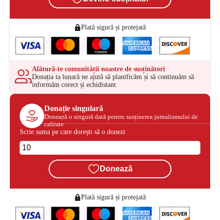
Plată sigură și protejată
Alătură-te comunității noastre de susținători
Donația ta lunară ne ajută să planificăm și să continuăm să
informăm corect și echidistant
Donație singulară
Donează o singură dată pentru susținerea jurnalismului de
calitate
Scrie suma pe care dorești să o donezi
Donează
Plată sigură și protejată