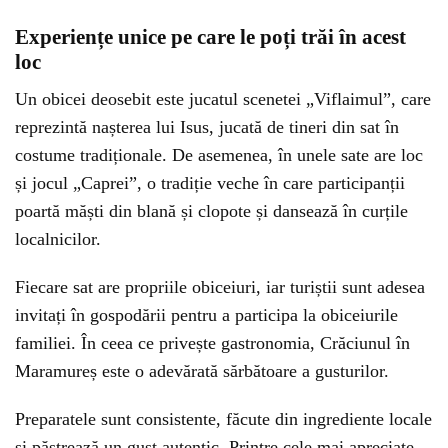
Experiențe unice pe care le poți trăi în acest
loc
Un obicei deosebit este jucatul scenetei „Viflaimul”, care
reprezintă nașterea lui Isus, jucată de tineri din sat în
costume tradiționale. De asemenea, în unele sate are loc
și jocul „Caprei”, o tradiție veche în care participanții
poartă măști din blană și clopote și dansează în curțile
localnicilor.
Fiecare sat are propriile obiceiuri, iar turiștii sunt adesea
invitați în gospodării pentru a participa la obiceiurile
familiei. În ceea ce privește gastronomia, Crăciunul în
Maramureș este o adevărată sărbătoare a gusturilor.
Preparatele sunt consistente, făcute din ingrediente locale
și păstrează un gust autentic. Printre cele mai apreciate