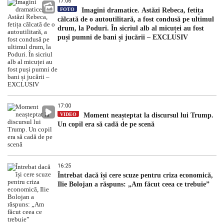
17:06
FOTO
Imagini dramatice. Astăzi Rebeca, fetița
călcată de o autoutilitară, a fost condusă pe ultimul
drum, la Poduri. În sicriul alb al micuței au fost
puși pumni de bani și jucării – EXCLUSIV
17:00
VIDEO
Moment neașteptat la discursul lui Trump.
Un copil era să cadă de pe scenă
16:25
Întrebat dacă își cere scuze pentru criza economică,
Ilie Bolojan a răspuns: „Am făcut ceea ce trebuie”