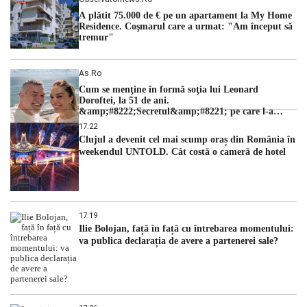
A plătit 75.000 de € pe un apartament la My Home
Residence. Coşmarul care a urmat: "Am început să
tremur"
As.ro
Cum se menţine în formă soţia lui Leonard
Doroftei, la 51 de ani.
&amp;#8222;Secretul&amp;#8221; pe care l-a
dezvăluit
17:22
Clujul a devenit cel mai scump oraș din România în
weekendul UNTOLD. Cât costă o cameră de hotel
17:19
Ilie Bolojan, față în față cu întrebarea momentului:
va publica declarația de avere a partenerei sale?