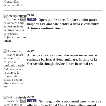
21:10
FOTO
Operațiunile de scufundare a celor patru
barje au fost amânate pentru a doua zi consecutiv.
Acțiunea continuă vineri
20:50
Au aruncat stânca în aer, dar acum nu reușesc să
scufunde barjele: A doua amânare, în timp ce la
Cernavodă situația devine din ce în ce mai rea
20:40
FOTO
Noi imagini de la accidentul care l-a ucis pe
pilotul militar Mihai Vîrdol. Imaginile surprind