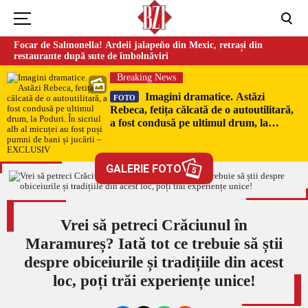
Focar de Salmonella! Ardeii jalapeño din Mexic, retrași din
restaurante după sute de îmbolnăviri
Breaking News
Imagini dramatice. Astăzi
FOTO
Rebeca, fetița călcată de o autoutilitară,
a fost condusă pe ultimul drum, la
Poduri. În sicriul alb al micuței au fost
puși pumni de bani și jucării –
EXCLUSIV
GALERIE FOTO
5
Vrei să petreci Crăciunul în
Maramureș? Iată tot ce trebuie să știi
despre obiceiurile și tradițiile din acest
loc, poți trăi experiențe unice!