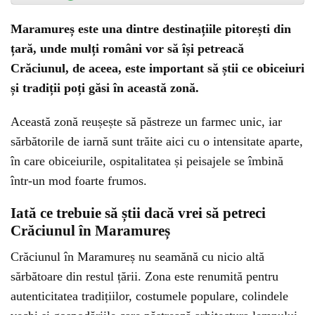
Maramureș este una dintre destinațiile pitorești din
țară, unde mulți români vor să își petreacă
Crăciunul, de aceea, este important să știi ce obiceiuri
și tradiții poți găsi în această zonă.
Această zonă reușește să păstreze un farmec unic, iar
sărbătorile de iarnă sunt trăite aici cu o intensitate aparte,
în care obiceiurile, ospitalitatea și peisajele se îmbină
într-un mod foarte frumos.
Iată ce trebuie să știi dacă vrei să petreci
Crăciunul în Maramureș
Crăciunul în Maramureș nu seamănă cu nicio altă
sărbătoare din restul țării. Zona este renumită pentru
autenticitatea tradițiilor, costumele populare, colindele