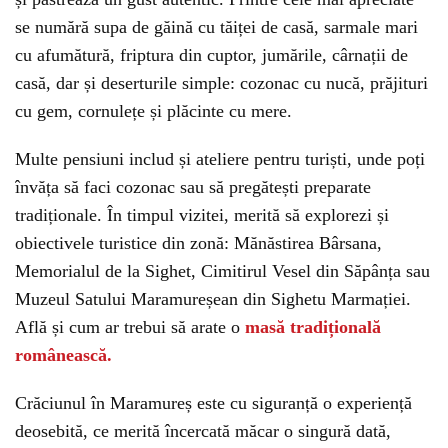
se numără supa de găină cu tăiței de casă, sarmale mari
cu afumătură, friptura din cuptor, jumările, cârnații de
casă, dar și deserturile simple: cozonac cu nucă, prăjituri
cu gem, cornulețe și plăcinte cu mere.
Multe pensiuni includ și ateliere pentru turiști, unde poți
învăța să faci cozonac sau să pregătești preparate
tradiționale. În timpul vizitei, merită să explorezi și
obiectivele turistice din zonă: Mănăstirea Bârsana,
Memorialul de la Sighet, Cimitirul Vesel din Săpânța sau
Muzeul Satului Maramureșean din Sighetu Marmației.
Află și cum ar trebui să arate o
masă tradițională
românească.
Crăciunul în Maramureș este cu siguranță o experiență
deosebită, ce merită încercată măcar o singură dată,