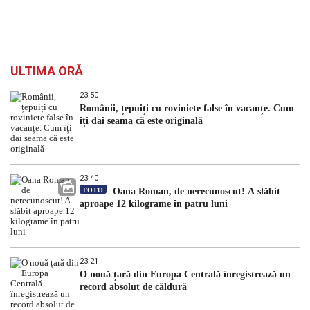
ULTIMA ORĂ
23:50
Românii, țepuiți cu roviniete false în vacanțe. Cum
îți dai seama că este originală
23:40
FOTO
Oana Roman, de nerecunoscut! A slăbit
aproape 12 kilograme în patru luni
23:21
O nouă țară din Europa Centrală înregistrează un
record absolut de căldură