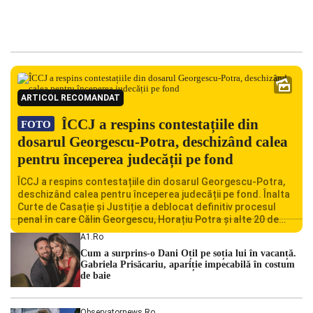
ARTICOL RECOMANDAT
ÎCCJ a respins contestațiile din
FOTO
dosarul Georgescu-Potra, deschizând calea
pentru începerea judecății pe fond
ÎCCJ a respins contestațiile din dosarul Georgescu-Potra,
deschizând calea pentru începerea judecății pe fond. Înalta
Curte de Casație și Justiție a deblocat definitiv procesul
penal în care Călin Georgescu, Horațiu Potra și alte 20 de
persoane sunt acuzați de acțiuni îndreptate împotriva
A1.ro
ordinii constituționale. În ședința din camera preliminară,
Cum a surprins-o Dani Oțil pe soția lui în vacanță.
judecătorii de la instanța supremă au […]
Gabriela Prisăcariu, apariție impecabilă în costum
de baie
Observatornews.ro