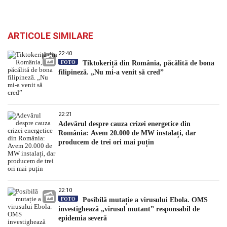
ARTICOLE SIMILARE
22:40
FOTO
Tiktokeriță din România, păcălită de bona
filipineză. „Nu mi-a venit să cred”
22:21
Adevărul despre cauza crizei energetice din
România: Avem 20.000 de MW instalați, dar
producem de trei ori mai puțin
22:10
FOTO
Posibilă mutație a virusului Ebola. OMS
investighează „virusul mutant” responsabil de
epidemia severă