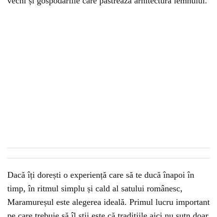
vechi și gospodăriile care păstrează arhitectura lemnului.
Dacă îți dorești o experiență care să te ducă înapoi în
timp, în ritmul simplu și cald al satului românesc,
Maramureșul este alegerea ideală. Primul lucru important
pe care trebuie să îl știi este că tradițiile aici nu sutn doar