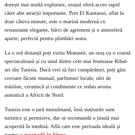
dorești mai multă explorare, orașul oferă acces rapid
către alte atracții importante. Port El Kantaoui, aflat la
doar câteva minute, este o marină modernă cu
restaurante elegante, bărci de agrement și o atmosferă
aparte, perfectă pentru plimbări seara.
La o oră distanță poți vizita Monastir, un oraș cu o coastă
spectaculoasă și cu unul dintre cele mai frumoase Ribat-
uri din Tunisia. Dacă vrei să faci cumpărături, poți găsi
covoare făcute manual, parfumuri locale, ulei de
măsline, ceramică și condimente ce redau aroma
autentică a Africii de Nord.
Tunisia este o țară musulmană, însă stațiunile sunt
turistice și permisive, dar se recomandă o ținută mai
acoperită în medină. Află care este perioada ideală și
pentru o
escapadă în Viena.