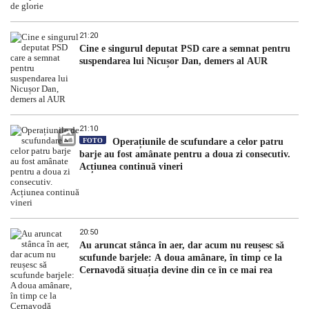
21:20
Cine e singurul deputat PSD care a semnat pentru
suspendarea lui Nicușor Dan, demers al AUR
21:10
FOTO
Operațiunile de scufundare a celor patru
barje au fost amânate pentru a doua zi consecutiv.
Acțiunea continuă vineri
20:50
Au aruncat stânca în aer, dar acum nu reușesc să
scufunde barjele: A doua amânare, în timp ce la
Cernavodă situația devine din ce în ce mai rea