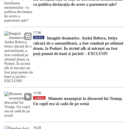
va publica declarația de avere a partenerei sale?
17:06
FOTO
Imagini dramatice. Astăzi Rebeca, fetița
călcată de o autoutilitară, a fost condusă pe ultimul
drum, la Poduri. În sicriul alb al micuței au fost
puși pumni de bani și jucării – EXCLUSIV
17:00
VIDEO
Moment neașteptat la discursul lui Trump.
Un copil era să cadă de pe scenă
16:25