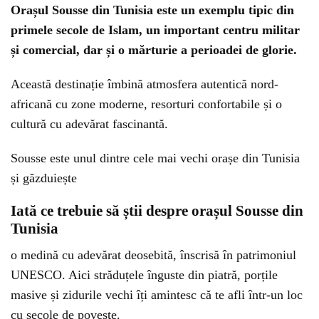
Orașul Sousse din Tunisia este un exemplu tipic din
primele secole de Islam, un important centru militar
și comercial, dar și o mărturie a perioadei de glorie.
Această destinație îmbină atmosfera autentică nord-
africană cu zone moderne, resorturi confortabile și o
cultură cu adevărat fascinantă.
Sousse este unul dintre cele mai vechi orașe din Tunisia
și găzduiește
Iată ce trebuie să știi despre orașul Sousse din
Tunisia
o medină cu adevărat deosebită, înscrisă în patrimoniul
UNESCO. Aici străduțele înguste din piatră, porțile
masive și zidurile vechi îți amintesc că te afli într-un loc
cu secole de poveste.