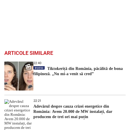
ARTICOLE SIMILARE
22:40
FOTO
Tiktokeriță din România, păcălită de bona
filipineză. „Nu mi-a venit să cred”
22:21
Adevărul despre cauza crizei energetice din
România: Avem 20.000 de MW instalați, dar
producem de trei ori mai puțin