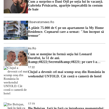
Cum a surprins-o Dani Oțil pe soția lui în vacanță.
judecătorii de la instanța supremă au […]
Gabriela Prisăcariu, apariție impecabilă în costum
de baie
Observatornews.ro
A plătit 75.000 de € pe un apartament la My Home
Residence. Coşmarul care a urmat: "Am început să
tremur"
As.ro
Cum se menţine în formă soţia lui Leonard
Doroftei, la 51 de ani.
&amp;#8222;Secretul&amp;#8221; pe care l-a
dezvăluit
17:22
Clujul a devenit cel mai scump oraș din România în
weekendul UNTOLD. Cât costă o cameră de hotel
17:19
Ilie Bolojan, față în față cu întrebarea momentului: