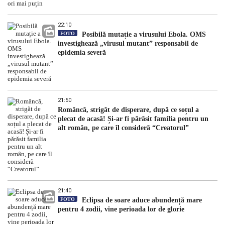
22:10
FOTO
Posibilă mutație a virusului Ebola. OMS
investighează „virusul mutant” responsabil de
epidemia severă
21:50
Româncă, strigăt de disperare, după ce soțul a
plecat de acasă! Și-ar fi părăsit familia pentru un
alt român, pe care îl consideră “Creatorul”
21:40
FOTO
Eclipsa de soare aduce abundență mare
pentru 4 zodii, vine perioada lor de glorie