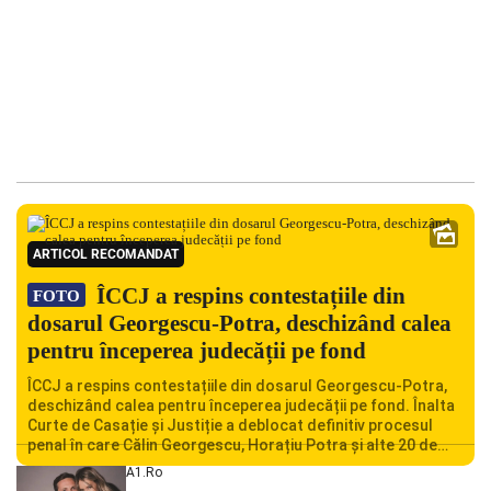
ARTICOL RECOMANDAT
ÎCCJ a respins contestațiile din
FOTO
dosarul Georgescu-Potra, deschizând calea
pentru începerea judecății pe fond
ÎCCJ a respins contestațiile din dosarul Georgescu-Potra,
deschizând calea pentru începerea judecății pe fond. Înalta
Curte de Casație și Justiție a deblocat definitiv procesul
penal în care Călin Georgescu, Horațiu Potra și alte 20 de
persoane sunt acuzați de acțiuni îndreptate împotriva
A1.ro
ordinii constituționale. În ședința din camera preliminară,