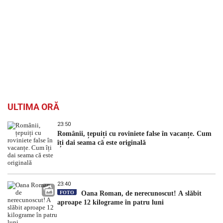
ULTIMA ORĂ
23:50
Românii, țepuiți cu roviniete false în vacanțe. Cum
îți dai seama că este originală
23:40
FOTO
Oana Roman, de nerecunoscut! A slăbit
aproape 12 kilograme în patru luni