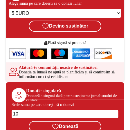
Alege suma pe care dorești să o donezi lunar
Devino susținător
Plată sigură și protejată
Alătură-te comunității noastre de susținători
Donația ta lunară ne ajută să planificăm și să continuăm să
informăm corect și echidistant
Donație singulară
Donează o singură dată pentru susținerea jurnalismului de
calitate
Scrie suma pe care dorești să o donezi
Donează