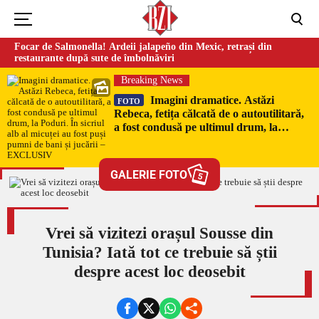
Focar de Salmonella! Ardeii jalapeño din Mexic, retrași din
restaurante după sute de îmbolnăviri
Breaking News
Imagini dramatice. Astăzi
FOTO
Rebeca, fetița călcată de o autoutilitară,
a fost condusă pe ultimul drum, la
Poduri. În sicriul alb al micuței au fost
puși pumni de bani și jucării –
EXCLUSIV
GALERIE FOTO
5
Vrei să vizitezi orașul Sousse din
Tunisia? Iată tot ce trebuie să știi
despre acest loc deosebit