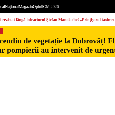
cal
Național
Magazin
Opinii
CM 2026
rezistat lângă infractorul Ștefan Manolache! „Prințișorul taximetri
s
cendiu de vegetație la Dobrovăț! Fl
iar pompierii au intervenit de urgen