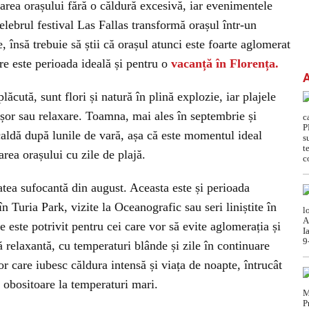
rea orașului fără o căldură excesivă, iar evenimentele
elebrul festival Las Fallas transformă orașul într-un
e, însă trebuie să știi că orașul atunci este foarte aglomerat
are este perioada ideală și pentru o
vacanță în Florența.
plăcută, sunt flori și natură în plină explozie, iar plajele
 ușor sau relaxare. Toamna, mai ales în septembrie și
caldă după lunile de vară, așa că este momentul ideal
rea orașului cu zile de plajă.
tatea sufocantă din august. Aceasta este și perioada
în Turia Park, vizite la Oceanografic sau seri liniștite în
e este potrivit pentru cei care vor să evite aglomerația și
 relaxantă, cu temperaturi blânde și zile în continuare
 care iubesc căldura intensă și viața de noapte, întrucât
fi obositoare la temperaturi mari.