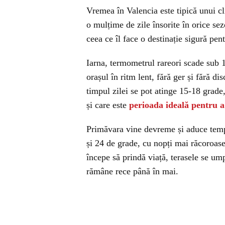
Vremea în Valencia este tipică unui cl
o mulțime de zile însorite în orice sez
ceea ce îl face o destinație sigură pen
Iarna, termometrul rareori scade sub 1
orașul în ritm lent, fără ger și fără di
timpul zilei se pot atinge 15-18 grade
și care este
perioada ideală pentru a
Primăvara vine devreme și aduce tempe
și 24 de grade, cu nopți mai răcoroase
începe să prindă viață, terasele se ump
rămâne rece până în mai.