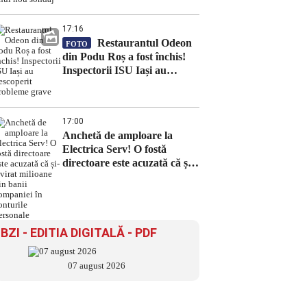
17:16
Restaurantul Odeon
FOTO
din Podu Roș a fost închis!
Inspectorii ISU Iași au
descoperit probleme grave
17:00
Anchetă de amploare la
Electrica Serv! O fostă
directoare este acuzată că și-a
virat milioane din banii
companiei în conturile
personale
BZI - EDITIA DIGITALĂ - PDF
07 august 2026