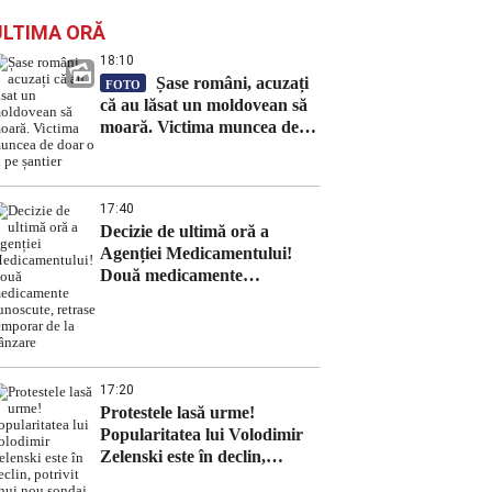
ULTIMA ORĂ
18:10
Șase români, acuzați
FOTO
că au lăsat un moldovean să
moară. Victima muncea de
doar o zi pe șantier
17:40
Decizie de ultimă oră a
Agenției Medicamentului!
Două medicamente
cunoscute, retrase temporar
de la vânzare
17:20
Protestele lasă urme!
Popularitatea lui Volodimir
Zelenski este în declin,
potrivit unui nou sondaj