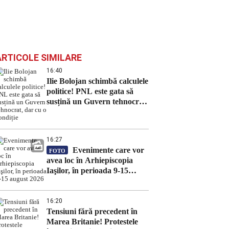
ARTICOLE SIMILARE
16:40
Ilie Bolojan schimbă calculele
politice! PNL este gata să
susțină un Guvern tehnocrat,
dar cu o condiție
16:27
Evenimente care vor
FOTO
avea loc în Arhiepiscopia
Iaşilor, în perioada 9-15
august 2026
16:20
Tensiuni fără precedent în
Marea Britanie! Protestele