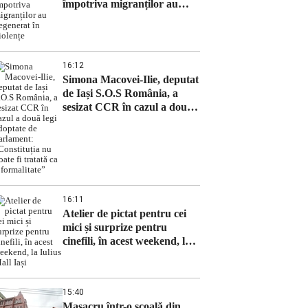
împotriva migranților au
degenerat în violențe
16:12
Simona Macovei-Ilie, deputat
de Iași S.O.S România, a
sesizat CCR în cazul a două
legi adoptate de Parlament:
„Constituția nu poate fi
tratată ca o formalitate”
16:11
Atelier de pictat pentru cei
mici și surprize pentru
cinefili, în acest weekend, la
Iulius Mall Iași
15:40
Masacru într-o școală din