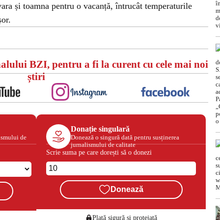
ara și toamna pentru o vacanță, întrucât temperaturile
șor.
alului BZI, pentru a fi la curent cu cele mai noi
știri
Donație singulară
ismului de
Donează o singură dată pentru susținerea
jurnalismului de calitate
Scrie suma pe care dorești să o donezi
Donează
Plată sigură și protejată