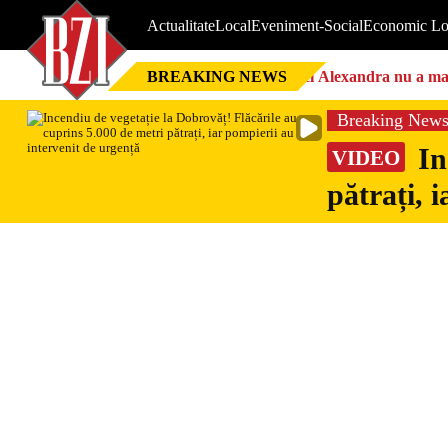
Actualitate
Local
Eveniment-Social
Economic Lo
BREAKING NEWS
Nici Alexandra nu a mai 
Breaking New
In
VIDEO
pătrați, 