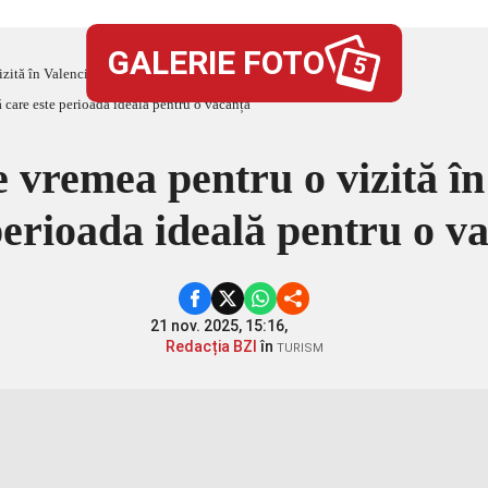
GALERIE FOTO
5
izită în Valencia? Află care este perioada ideală pentru o vacanță
e vremea pentru o vizită în
perioada ideală pentru o v
21 nov. 2025, 15:16,
Redacția BZI
în
TURISM