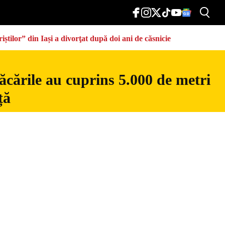
știlor” din Iași a divorţat după doi ani de căsnicie
ăcările au cuprins 5.000 de metri
ță