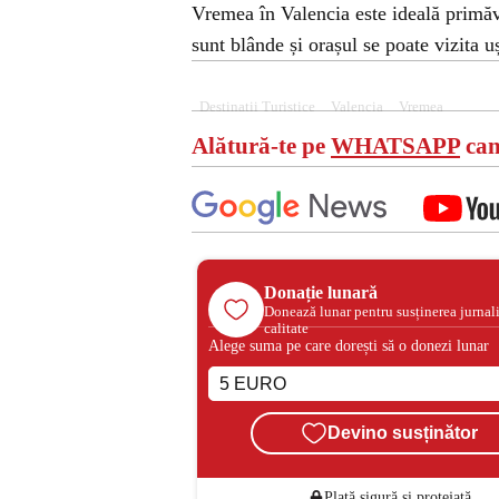
Vremea în Valencia este ideală primăv
sunt blânde și orașul se poate vizita u
Destinatii Turistice
Valencia
Vremea
Alătură-te pe
WHATSAPP
can
Donație lunară
Donează lunar pentru susținerea jurnal
calitate
Alege suma pe care dorești să o donezi lunar
Devino susținător
Plată sigură și protejată