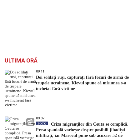
ULTIMA ORĂ
09:11
Doi soldați ruși, capturați fără focuri de armă de
trupele ucrainene. Kievul spune că misiunea s-a
încheiat fără victime
09:07
FOTO
Criza migranților din Ceuta se complică.
Presa spaniolă vorbește despre posibili jihadiști
infiltrați, iar Marocul pune sub acuzare 52 de