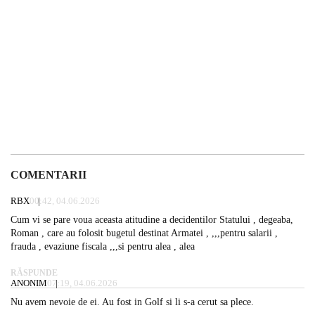
COMENTARII
RBX
00:42, 04.06.2026
Cum vi se pare voua aceasta atitudine a decidentilor Statului , degeaba,
Roman , care au folosit bugetul destinat Armatei , ,,,pentru salarii ,
frauda , evaziune fiscala ,,,si pentru alea , alea
RĂSPUNDE
ANONIM
07:19, 04.06.2026
Nu avem nevoie de ei. Au fost in Golf si li s-a cerut sa plece.