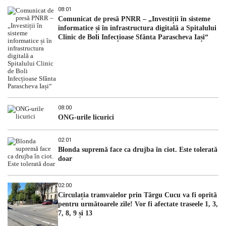
08:01
Comunicat de presă PNRR – „Investiții în sisteme
informatice și în infrastructura digitală a Spitalului
Clinic de Boli Infecțioase Sfânta Parascheva Iași“
08:00
ONG-urile licurici
02:01
Blonda supremă face ca drujba în ciot. Este tolerată
doar
02:00
Circulația tramvaielor prin Târgu Cucu va fi oprită
pentru următoarele zile! Vor fi afectate traseele 1, 3,
7, 8, 9 și 13