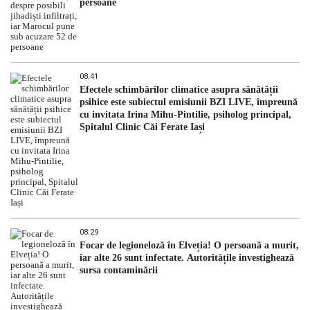
persoane
08:41
Efectele schimbărilor climatice asupra sănătății
psihice este subiectul emisiunii BZI LIVE, împreună
cu invitata Irina Mihu-Pintilie, psiholog principal,
Spitalul Clinic Căi Ferate Iași
08:29
Focar de legioneloză în Elveția! O persoană a murit,
iar alte 26 sunt infectate. Autoritățile investighează
sursa contaminării