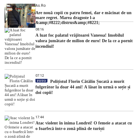
As.ro
Are nouă copii cu patru femei, dar e măcinat de un
mare regret. Marea dragoste l-a
&amp;#8222;distrus&amp;#8221;
08:16
A luat foc palatul vrăjitoarei Vanessa! Imobilul
valora jumătate de milion de euro! De la ce a pornit
incendiul!
07:12
FOTO
Polițistul Florin Cătălin Șucată a murit
fulgerător la doar 44 ani! A lăsat în urmă o soție și
doi copii!
17:44
Atac violent în inima Londrei! O femeie a atacat cu
o foarfecă într-o zonă plină de turiști