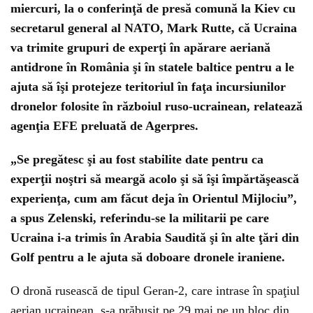
miercuri, la o conferinţă de presă comună la Kiev cu
secretarul general al NATO, Mark Rutte, că Ucraina
va trimite grupuri de experţi în apărare aeriană
antidrone în România şi în statele baltice pentru a le
ajuta să îşi protejeze teritoriul în faţa incursiunilor
dronelor folosite în războiul ruso-ucrainean, relatează
agenţia EFE preluată de Agerpres.
„Se pregătesc şi au fost stabilite date pentru ca
experţii noştri să meargă acolo şi să îşi împărtăşească
experienţa, cum am făcut deja în Orientul Mijlociu”,
a spus Zelenski, referindu-se la militarii pe care
Ucraina i-a trimis în Arabia Saudită şi în alte ţări din
Golf pentru a le ajuta să doboare dronele iraniene.
O dronă rusească de tipul Geran-2, care intrase în spaţiul
aerian ucrainean, s-a prăbuşit pe 29 mai pe un bloc din