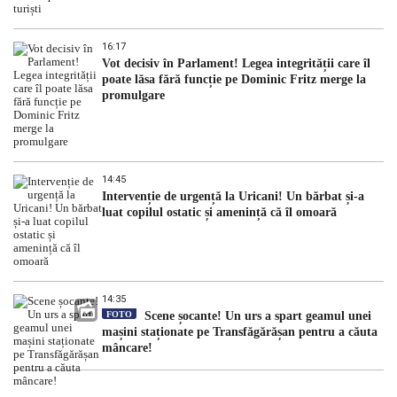
16:17
Vot decisiv în Parlament! Legea integrității care îl
poate lăsa fără funcție pe Dominic Fritz merge la
promulgare
14:45
Intervenție de urgență la Uricani! Un bărbat și-a
luat copilul ostatic și amenință că îl omoară
14:35
FOTO
Scene șocante! Un urs a spart geamul unei
mașini staționate pe Transfăgărășan pentru a căuta
mâncare!