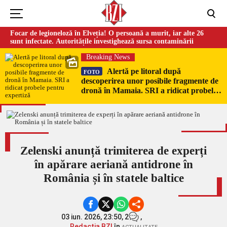
Focar de legioneloză în Elveția! O persoană a murit, iar alte 26
sunt infectate. Autoritățile investighează sursa contaminării
Breaking News
Alertă pe litoral după
FOTO
descoperirea unor posibile fragmente de
dronă în Mamaia. SRI a ridicat probele
pentru expertiză
Zelenski anunță trimiterea de experți
în apărare aeriană antidrone în
România și în statele baltice
03 iun. 2026, 23:50,
2
,
Redacția BZI
în