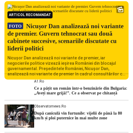
ARTICOL RECOMANDAT
Nicușor Dan analizează noi variante
FOTO
de premier. Guvern tehnocrat sau două
cabinete succesive, scenariile discutate cu
liderii politici
Nicușor Dan analizează noi variante de premier, iar
negocierile politice vizează ieșirea României din blocajul
guvernamental. Președintele României, Nicușor Dan,
analizează noi variante de premier în cadrul consultărilor cu
liderii politici. Ciprian Ciucu vorbește despre scenariul unui
A1.ro
guvern tehnocrat și despre posibilitatea a două cabinete
Ce a pățit un român într-o benzinărie din Bulgaria:
succesive. Nicușor Dan analizează noi variante de premier
„Aveți mare grijă!”. Ce a observat pe chitanță
România traversează […]
Observatornews.ro
După caniculă vin furtunile: vijelii de până la 80
km/h și ploi puternice în mai multe zone