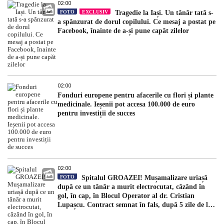
02:00
FOTO
EXCLUSIV
Tragedie la Iași. Un tânăr tată s-
a spânzurat de dorul copilului. Ce mesaj a postat pe
Facebook, înainte de a-și pune capăt zilelor
02:00
Fonduri europene pentru afacerile cu flori și plante
medicinale. Ieșenii pot accesa 100.000 de euro
pentru investiții de succes
02:00
FOTO
Spitalul GROAZEI! Mușamalizare uriașă
după ce un tânăr a murit electrocutat, căzând în
gol, în cap, în Blocul Operator al dr. Cristian
Lupașcu. Contract semnat în fals, după 5 zile de la
accident, de managerul Daniel Timofte, la Spitalul
„Sfântul Spiridon”