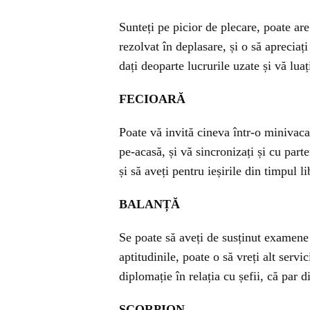
Sunteți pe picior de plecare, poate are
rezolvat în deplasare, și o să apreciaț
dați deoparte lucrurile uzate și vă luaț
FECIOARĂ
Poate vă invită cineva într-o minivacan
pe-acasă, și vă sincronizați și cu part
și să aveți pentru ieșirile din timpul li
BALANȚĂ
Se poate să aveți de susținut examene o
aptitudinile, poate o să vreți alt servic
diplomație în relația cu șefii, că par 
SCORPION