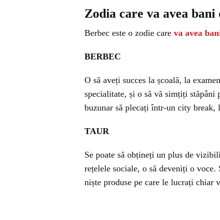
Zodia care va avea bani
Berbec este o zodie care
va avea ban
BERBEC
O să aveți succes la școală, la examene
specialitate, și o să vă simțiți stăpâni
buzunar să plecați într-un city break, l
TAUR
Se poate să obțineți un plus de vizibili
rețelele sociale, o să deveniți o voce.
niște produse pe care le lucrați chiar v