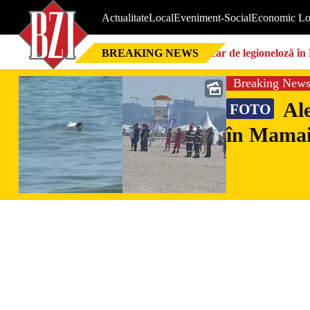
Actualitate
Local
Eveniment-Social
Economic Lo
BREAKING NEWS
Focar de legioneloză în 
Breaking New
Ale
FOTO
în Mamaia