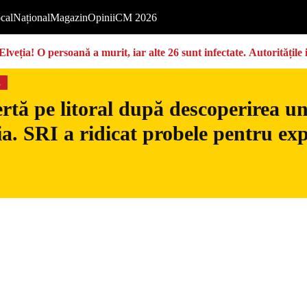
cal
Național
Magazin
Opinii
CM 2026
Elveția! O persoană a murit, iar alte 26 sunt infectate. Autoritățil
s
rtă pe litoral după descoperirea u
. SRI a ridicat probele pentru exp