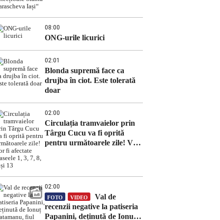
Parascheva Iași“
08:00
ONG-urile licurici
02:01
Blonda supremă face ca
drujba în ciot. Este tolerată
doar
02:00
Circulația tramvaielor prin
Târgu Cucu va fi oprită
pentru următoarele zile! Vor
fi afectate traseele 1, 3, 7, 8, 9
și 13
02:00
Val de
FOTO
VIDEO
recenzii negative la patiseria
Papanini, deținută de Ionuț