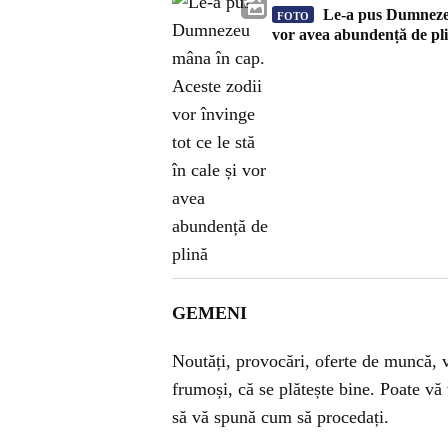
Le-a pus Dumnezeu m
FOTO
vor avea abundență de pl
GEMENI
Noutăți, provocări, oferte de muncă, v
frumoși, că se plătește bine. Poate vă 
să vă spună cum să procedați.