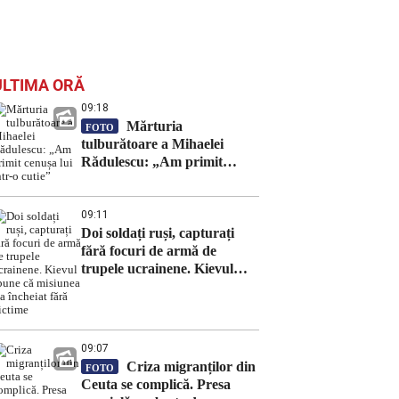
ULTIMA ORĂ
09:18
Mărturia
FOTO
tulburătoare a Mihaelei
Rădulescu: „Am primit
cenușa lui într-o cutie”
09:11
Doi soldați ruși, capturați
fără focuri de armă de
trupele ucrainene. Kievul
spune că misiunea s-a
încheiat fără victime
09:07
Criza migranților din
FOTO
Ceuta se complică. Presa