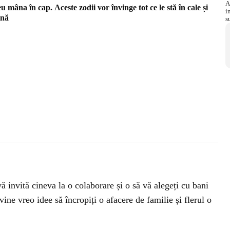
âna în cap. Aceste zodii vor învinge tot ce le stă în cale și
ină
ă invită cineva la o colaborare și o să vă alegeți cu bani
vine vreo idee să încropiți o afacere de familie și flerul o