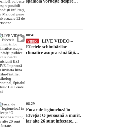
spaniolă vorbește despre
posibili jihadiști infiltrați, iar
Marocul pune sub acuzare
52 de persoane
08:41
LIVE VIDEO –
VIDEO
Efectele schimbărilor
climatice asupra sănătății
psihice este subiectul
emisiunii BZI LIVE,
împreună cu invitata Irina
Mihu-Pintilie, psiholog
principal, Spitalul Clinic Căi
Ferate Iași
08:29
Focar de legioneloză în
Elveția! O persoană a murit,
iar alte 26 sunt infectate.
Autoritățile investighează