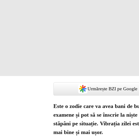
Urmărește BZI pe Google
Este o zodie care va avea bani de b
examene și pot să se înscrie la niște
stăpâni pe situație. Vibrația zilei es
mai bine și mai ușor.