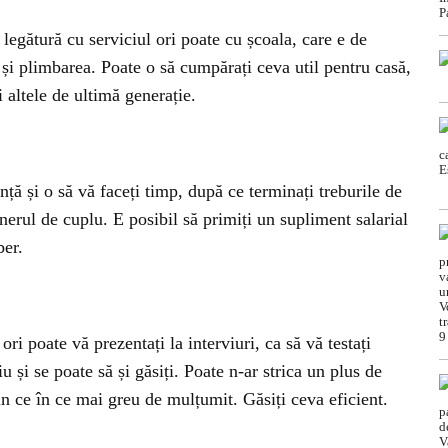
 legătură cu serviciul ori poate cu școala, care e de
i și plimbarea. Poate o să cumpărați ceva util pentru casă,
i altele de ultimă generație.
ță și o să vă faceți timp, după ce terminați treburile de
enerul de cuplu. E posibil să primiți un supliment salarial
ber.
ri poate vă prezentați la interviuri, ca să vă testați
iu și se poate să și găsiți. Poate n-ar strica un plus de
din ce în ce mai greu de mulțumit. Găsiți ceva eficient.