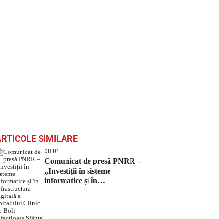
ARTICOLE SIMILARE
08:01
Comunicat de presă PNRR –
„Investiții în sisteme
informatice și în
infrastructura digitală a
Spitalului Clinic de Boli
Infecțioase Sfânta