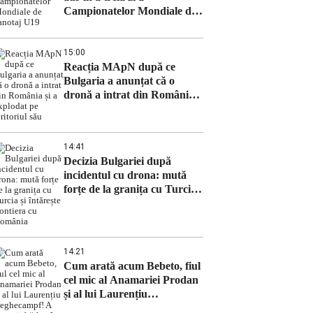
Campionatelor Mondiale de
canotaj U19
15:00
Reacția MApN după ce
Bulgaria a anunțat că o
dronă a intrat din România
și a explodat pe teritoriul său
14:41
Decizia Bulgariei după
incidentul cu drona: mută
forțe de la granița cu Turcia
și întărește frontiera cu
România
14:21
Cum arată acum Bebeto, fiul
cel mic al Anamariei Prodan
și al lui Laurențiu
Reghecampf! A devenit