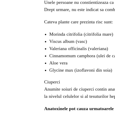
Unele persoane nu constientizeaza ca s
Drept urmare, nu este indicat sa com
Cateva plante care prezinta risc sunt:
Morinda citrifolia (citrifolia mare)
Viscus album (vasc)
Valeriana officinalis (valeriana)
Cinnamomum camphora (ulei de c
Aloe vera
Glycine max (izoflavoni din soia)
Ciuperci
Anumite soiuri de ciuperci contin ana
la nivelul celulelor si al tesuturilor he
Anatoxinele pot cauza urmatoarele