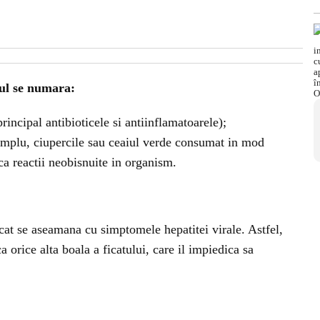
tul se numara:
ncipal antibioticele si antiinflamatoarele);
emplu, ciupercile sau ceaiul verde consumat in mod
ca reactii neobisnuite in organism.
icat se aseamana cu simptomele hepatitei virale. Astfel,
ca orice alta boala a ficatului, care il impiedica sa