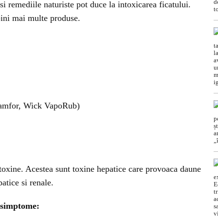
i remediile naturiste pot duce la intoxicarea ficatului.
bini mai multe produse.
amfor, Wick VapoRub)
toxine. Acestea sunt toxine hepatice care provoaca daune
patice si renale.
 simptome: