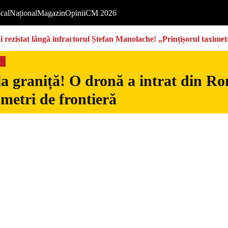
cal
Național
Magazin
Opinii
CM 2026
rezistat lângă infractorul Ștefan Manolache! „Prințișorul taximetri
s
la graniță! O dronă a intrat din Ro
 metri de frontieră