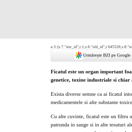
a:3:{s:7:"site_id";i:1;s:6:"old_id";i:645526;s:8:"s
Urmărește BZI pe Google
Ficatul este un organ important foa
genetice, toxine industriale si chi
Exista diverse semne ca ai ficatul into
medicamentele si alte substante toxice
Cu alte cuvinte, ficatul este un filtru
patrunda in sange si in alte tesuturi a