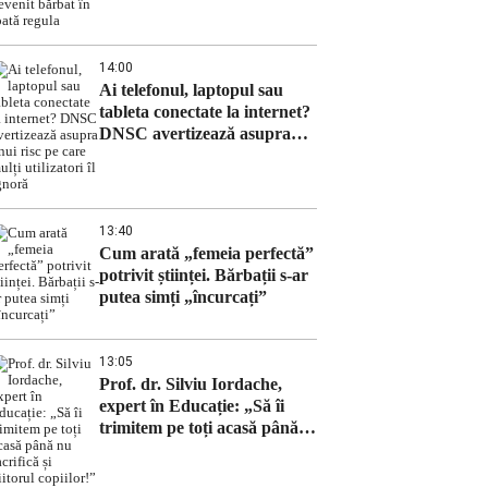
bărbat în toată regula
14:00
Ai telefonul, laptopul sau
tableta conectate la internet?
DNSC avertizează asupra
unui risc pe care mulți
utilizatori îl ignoră
13:40
Cum arată „femeia perfectă”
potrivit științei. Bărbații s-ar
putea simți „încurcați”
13:05
Prof. dr. Silviu Iordache,
expert în Educație: „Să îi
trimitem pe toți acasă până
nu sacrifică și viitorul
copiilor!”