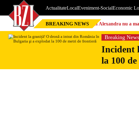
Actualitate
Local
Eveniment-Social
Economic Lo
BREAKING NEWS
Nici Alexandra nu a mai 
Breaking New
Incident 
la 100 de