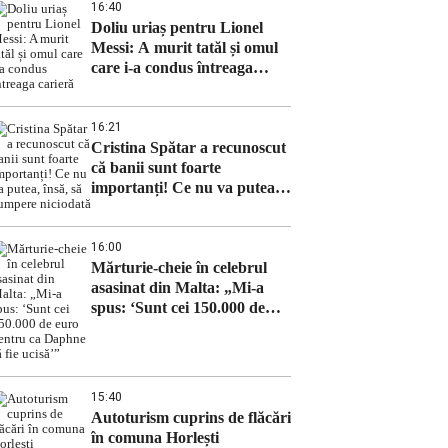
16:40
Doliu uriaș pentru Lionel
Messi: A murit tatăl și omul
care i-a condus întreaga
carieră
16:21
Cristina Spătar a recunoscut
că banii sunt foarte
importanți! Ce nu va putea,
însă, să cumpere niciodată
16:00
Mărturie-cheie în celebrul
asasinat din Malta: „Mi-a
spus: ‘Sunt cei 150.000 de
euro pentru ca Daphne să fie
ucisă’”
15:40
Autoturism cuprins de flăcări
în comuna Horlești