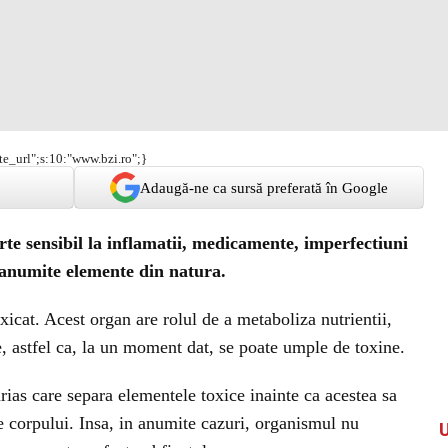
ite_url";s:10:"www.bzi.ro";}
Adaugă-ne ca sursă preferată în Google
rte sensibil la inflamatii, medicamente, imperfectiuni
ar anumite elemente din natura.
xicat. Acest organ are rolul de a metaboliza nutrientii,
, astfel ca, la un moment dat, se poate umple de toxine.
 urias care separa elementele toxice inainte ca acestea sa
le corpului. Insa, in anumite cazuri, organismul nu