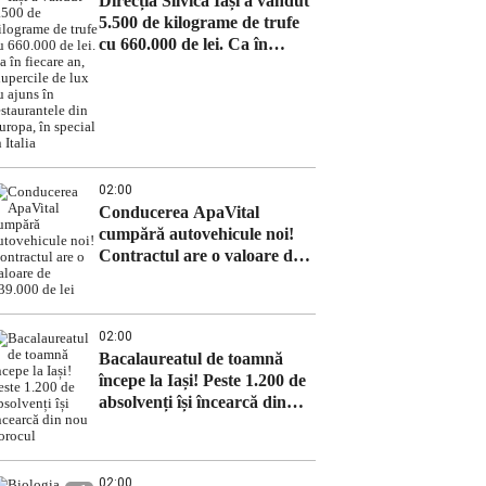
Direcția Silvică Iași a vândut
5.500 de kilograme de trufe
cu 660.000 de lei. Ca în
fiecare an, ciupercile de lux
au ajuns în restaurantele din
Europa, în special în Italia
02:00
Conducerea ApaVital
cumpără autovehicule noi!
Contractul are o valoare de
639.000 de lei
02:00
Bacalaureatul de toamnă
începe la Iași! Peste 1.200 de
absolvenți își încearcă din
nou norocul
02:00