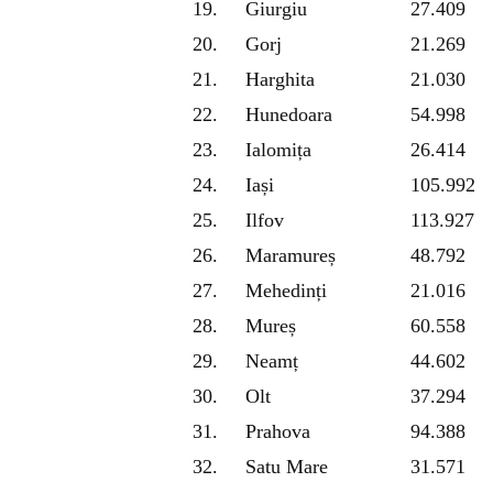
19.
Giurgiu
27.409
20.
Gorj
21.269
21.
Harghita
21.030
22.
Hunedoara
54.998
23.
Ialomița
26.414
24.
Iași
105.992
25.
Ilfov
113.927
26.
Maramureș
48.792
27.
Mehedinți
21.016
28.
Mureș
60.558
29.
Neamț
44.602
30.
Olt
37.294
31.
Prahova
94.388
32.
Satu Mare
31.571