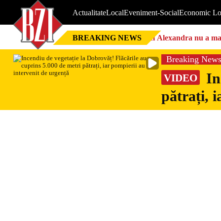
Actualitate
Local
Eveniment-Social
Economic Lo
BREAKING NEWS
Nici Alexandra nu a mai 
Breaking New
In
VIDEO
pătrați, 