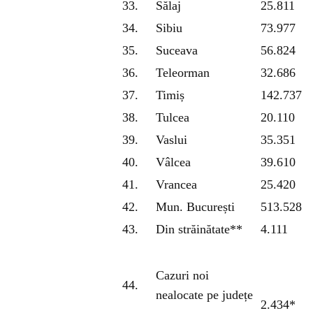
33.
Sălaj
25.811
34.
Sibiu
73.977
35.
Suceava
56.824
36.
Teleorman
32.686
37.
Timiș
142.737
38.
Tulcea
20.110
39.
Vaslui
35.351
40.
Vâlcea
39.610
41.
Vrancea
25.420
42.
Mun. București
513.528
43.
Din străinătate**
4.111
Cazuri noi
44.
nealocate pe județe
2.434*