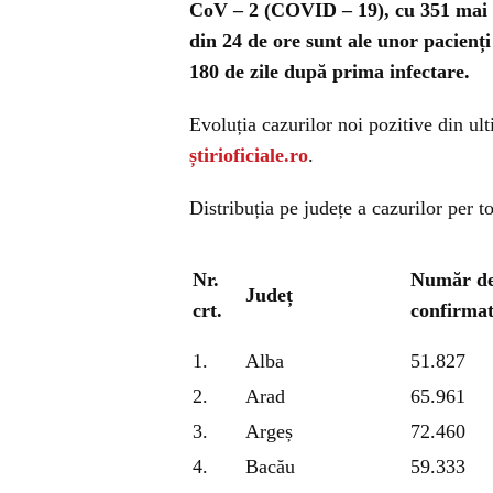
CoV – 2 (COVID – 19), cu 351 mai pu
din 24 de ore sunt ale unor pacienți
180 de zile după prima infectare.
Evoluția cazurilor noi pozitive din ulti
știrioficiale.ro
.
Distribuția pe județe a cazurilor per to
Nr.
Număr de
Județ
crt.
confirmat
1.
Alba
51.827
2.
Arad
65.961
3.
Argeș
72.460
4.
Bacău
59.333