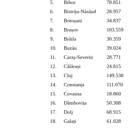
5.
Bihor
78.851
6.
Bistrița-Năsăud
28.957
7.
Botoșani
34.837
8.
Brașov
103.559
9.
Brăila
30.359
10.
Buzău
39.024
11.
Caraș-Severin
28.771
12.
Călărași
24.815
13.
Cluj
149.538
14.
Constanța
111.070
15.
Covasna
18.860
16.
Dâmbovița
50.308
17.
Dolj
68.915
18.
Galați
61.028