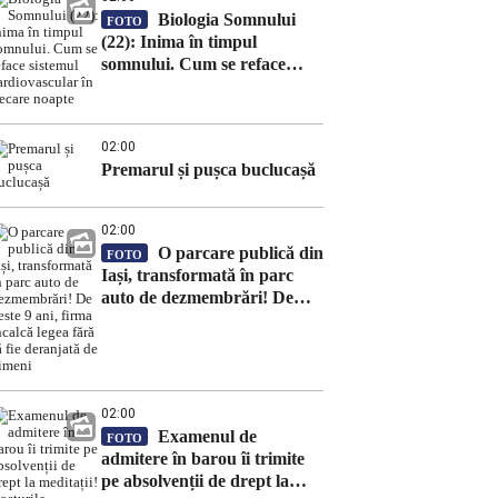
Biologia Somnului
FOTO
(22): Inima în timpul
somnului. Cum se reface
sistemul cardiovascular în
fiecare noapte
02:00
Premarul și pușca buclucașă
02:00
O parcare publică din
FOTO
Iași, transformată în parc
auto de dezmembrări! De
peste 9 ani, firma încalcă
legea fără să fie deranjată de
nimeni
02:00
Examenul de
FOTO
admitere în barou îi trimite
pe absolvenții de drept la