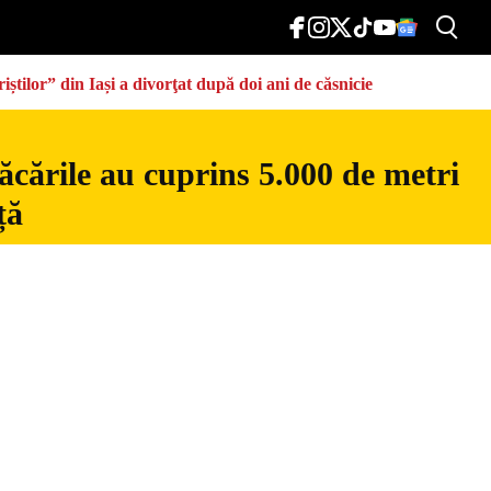
știlor” din Iași a divorţat după doi ani de căsnicie
ăcările au cuprins 5.000 de metri
ță