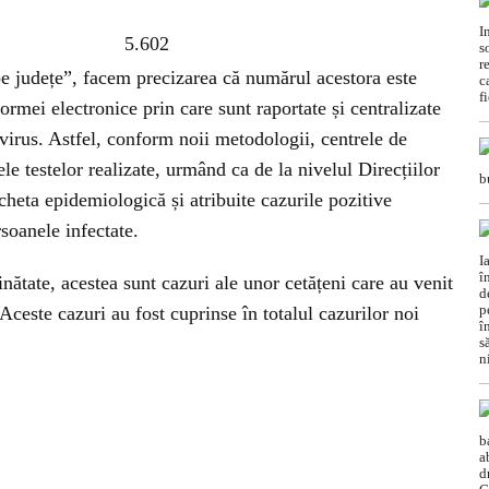
5.602
pe județe”, facem precizarea că numărul acestora este
ormei electronice prin care sunt raportate și centralizate
avirus. Astfel, conform noii metodologii, centrele de
ele testelor realizate, urmând ca de la nivelul Direcțiilor
cheta epidemiologică și atribuite cazurile pozitive
rsoanele infectate.
inătate, acestea sunt cazuri ale unor cetățeni care au venit
 Aceste cazuri au fost cuprinse în totalul cazurilor noi