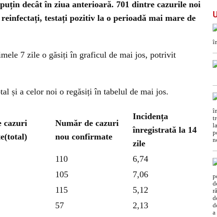
țin decât în ziua anterioară. 701 dintre cazurile noi
 reinfectați, testați pozitiv la o perioadă mai mare de
mele 7 zile o găsiți în graficul de mai jos, potrivit
tal și a celor noi o regăsiți în tabelul de mai jos.
Incidența
 cazuri
Număr de cazuri
înregistrată la 14
e(total)
nou confirmate
zile
110
6,74
105
7,06
115
5,12
57
2,13