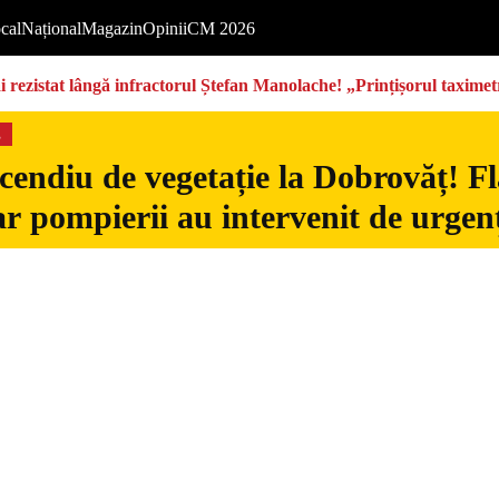
cal
Național
Magazin
Opinii
CM 2026
rezistat lângă infractorul Ștefan Manolache! „Prințișorul taximetri
s
cendiu de vegetație la Dobrovăț! Fl
iar pompierii au intervenit de urgen