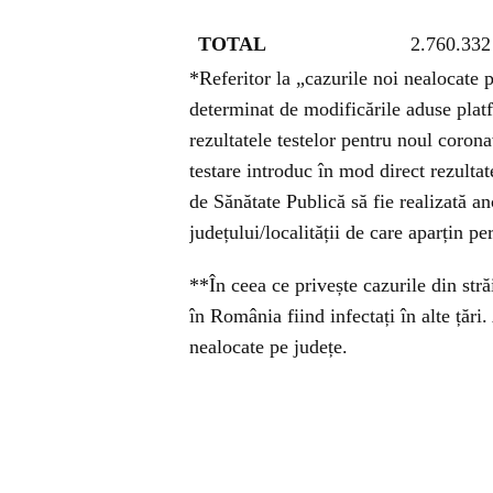
TOTAL
2.760.332
*Referitor la „cazurile noi nealocate 
determinat de modificările aduse platf
rezultatele testelor pentru noul coron
testare introduc în mod direct rezultat
de Sănătate Publică să fie realizată an
județului/localității de care aparțin pe
**În ceea ce privește cazurile din stră
în România fiind infectați în alte țări.
nealocate pe județe.