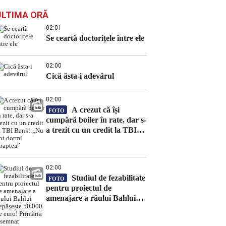
ULTIMA ORĂ
02:01
Se ceartă doctorițele între ele
02:00
Cică ăsta-i adevărul
02:00
A crezut că își
FOTO
cumpără boiler în rate, dar s-
a trezit cu un credit la TBI
Bank! „Nu pot dormi
noaptea”
02:00
Studiul de fezabilitate
FOTO
pentru proiectul de
amenajare a râului Bahlui
depășește 50.000 de euro!
Primăria a semnat contractul