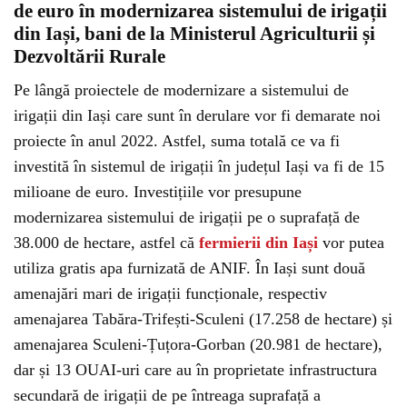
de euro în modernizarea sistemului de irigații
din Iași, bani de la Ministerul Agriculturii și
Dezvoltării Rurale
Pe lângă proiectele de modernizare a sistemului de
irigații din Iași care sunt în derulare vor fi demarate noi
proiecte în anul 2022. Astfel, suma totală ce va fi
investită în sistemul de irigații în județul Iași va fi de 15
milioane de euro. Investițiile vor presupune
modernizarea sistemului de irigații pe o suprafață de
38.000 de hectare, astfel că
fermierii din Iași
vor putea
utiliza gratis apa furnizată de ANIF. În Iași sunt două
amenajări mari de irigații funcționale, respectiv
amenajarea Tabăra-Trifești-Sculeni (17.258 de hectare) și
amenajarea Sculeni-Țuțora-Gorban (20.981 de hectare),
dar și 13 OUAI-uri care au în proprietate infrastructura
secundară de irigații de pe întreaga suprafață a