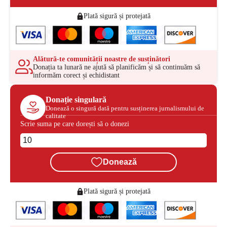
Plată sigură și protejată
Alătură-te comunității noastre de susținători
Donația ta lunară ne ajută să planificăm și să continuăm să
informăm corect și echidistant
Donație singulară
Donează o singură dată pentru susținerea jurnalismului de
calitate
Scrie suma pe care dorești să o donezi
Donează
Plată sigură și protejată