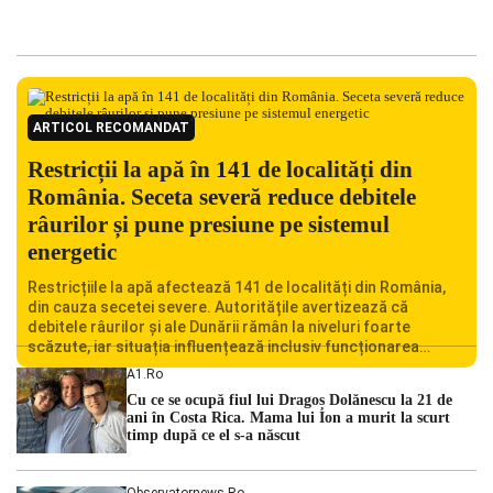
ARTICOL RECOMANDAT
Restricții la apă în 141 de localități din
România. Seceta severă reduce debitele
râurilor și pune presiune pe sistemul
energetic
Restricțiile la apă afectează 141 de localități din România,
din cauza secetei severe. Autoritățile avertizează că
debitele râurilor și ale Dunării rămân la niveluri foarte
scăzute, iar situația influențează inclusiv funcționarea
Centralei Nucleare de la Cernavodă. România se confruntă
A1.ro
cu una dintre cele mai dificile perioade din punct de vedere
Cu ce se ocupă fiul lui Dragoș Dolănescu la 21 de
hidrologic din ultimii ani. Lipsa […]
ani în Costa Rica. Mama lui Ion a murit la scurt
timp după ce el s-a născut
Observatornews.ro