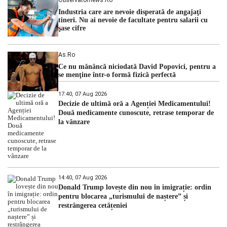
Industria care are nevoie disperată de angajaţi
tineri. Nu ai nevoie de facultate pentru salarii cu
şase cifre
As.ro
Ce nu mănâncă niciodată David Popovici, pentru a
se menţine într-o formă fizică perfectă
17:40, 07 Aug 2026
Decizie de ultimă oră a Agenției Medicamentului!
Două medicamente cunoscute, retrase temporar de
la vânzare
14:40, 07 Aug 2026
Donald Trump lovește din nou în imigrație: ordin
pentru blocarea „turismului de naștere” și
restrângerea cetățeniei