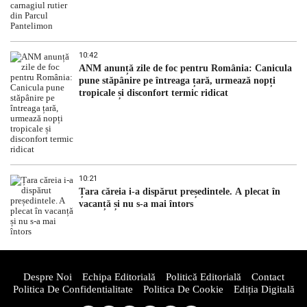
10:42
ANM anunță zile de foc pentru România: Canicula
pune stăpânire pe întreaga țară, urmează nopți
tropicale și disconfort termic ridicat
10:21
Țara căreia i-a dispărut președintele. A plecat în
vacanță și nu s-a mai întors
Despre Noi
Echipa Editorială
Politică Editorială
Contact
Politica De Confidentialitate
Politica De Cookie
Ediția Digitală