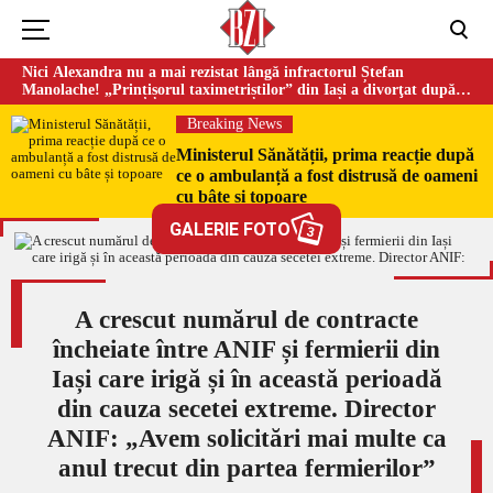
Nici Alexandra nu a mai rezistat lângă infractorul Ștefan
Manolache! „Prințișorul taximetriștilor” din Iași a divorţat după
doi ani de căsnicie
Breaking News
Ministerul Sănătății, prima reacție după
ce o ambulanță a fost distrusă de oameni
cu bâte și topoare
GALERIE FOTO
3
A crescut numărul de contracte
încheiate între ANIF și fermierii din
Iași care irigă și în această perioadă
din cauza secetei extreme. Director
ANIF: „Avem solicitări mai multe ca
anul trecut din partea fermierilor”