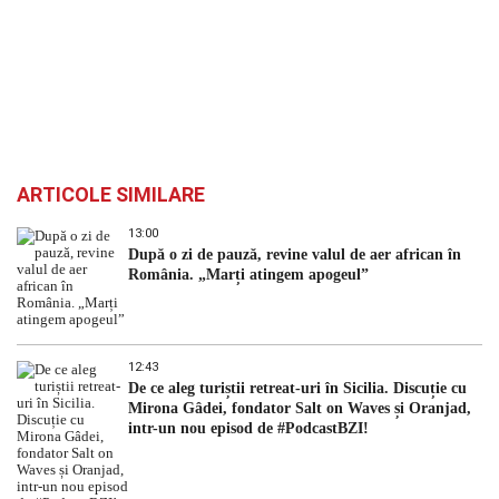
ARTICOLE SIMILARE
13:00
După o zi de pauză, revine valul de aer african în
România. „Marți atingem apogeul”
12:43
De ce aleg turiștii retreat-uri în Sicilia. Discuție cu
Mirona Gâdei, fondator Salt on Waves și Oranjad,
intr-un nou episod de #PodcastBZI!