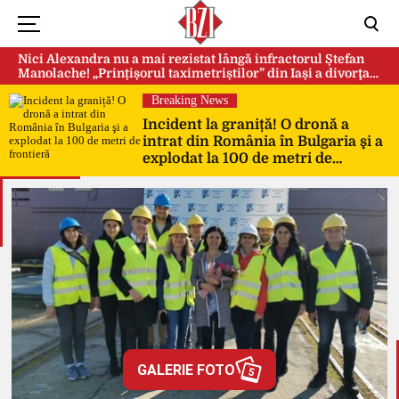
Nici Alexandra nu a mai rezistat lângă infractorul Ștefan
Manolache! „Prințișorul taximetriștilor” din Iași a divorţat
după doi ani de căsnicie
Breaking News
Incident la graniță! O dronă a
intrat din România în Bulgaria şi a
explodat la 100 de metri de
frontieră
GALERIE FOTO
5