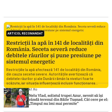
ARTICOL RECOMANDAT
Restricții la apă în 141 de localități din
România. Seceta severă reduce
debitele râurilor și pune presiune pe
sistemul energetic
Restricțiile la apă afectează 141 de localități din România,
din cauza secetei severe. Autoritățile avertizează că
debitele râurilor și ale Dunării rămân la niveluri foarte
scăzute, iar situația influențează inclusiv funcționarea
Centralei Nucleare de la Cernavodă. România se confruntă
A1.ro
cu una dintre cele mai dificile perioade din punct de vedere
Nelu Vlad, solistul trupei Azur, nevoit să își
hidrologic din ultimii ani. Lipsa […]
vândă terenul din Băile Tușnad. Cât cere pe el:
„Timpul nu îmi mai permite”