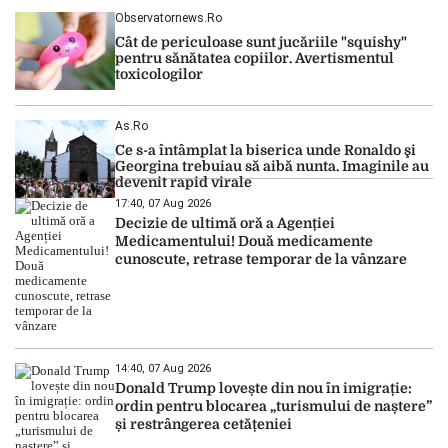
Observatornews.ro
Cât de periculoase sunt jucăriile "squishy"
pentru sănătatea copiilor. Avertismentul
toxicologilor
As.ro
Ce s-a întâmplat la biserica unde Ronaldo şi
Georgina trebuiau să aibă nunta. Imaginile au
devenit rapid virale
17:40, 07 Aug 2026
Decizie de ultimă oră a Agenției
Medicamentului! Două medicamente
cunoscute, retrase temporar de la vânzare
14:40, 07 Aug 2026
Donald Trump lovește din nou în imigrație:
ordin pentru blocarea „turismului de naștere”
și restrângerea cetățeniei