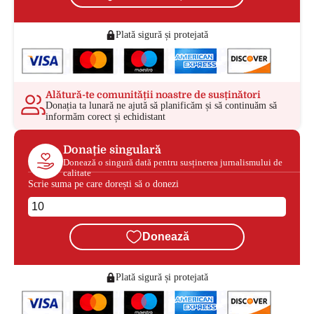
Plată sigură și protejată
Alătură-te comunității noastre de susținători
Donația ta lunară ne ajută să planificăm și să continuăm să
informăm corect și echidistant
Donație singulară
Donează o singură dată pentru susținerea jurnalismului de
calitate
Scrie suma pe care dorești să o donezi
Donează
Plată sigură și protejată