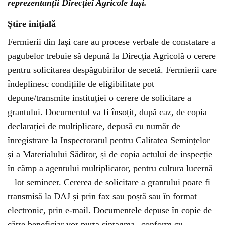
reprezentanții Direcției Agricole Iași.
Știre inițială
Fermierii din Iași care au procese verbale de constatare a
pagubelor trebuie să depună la Direcția Agricolă o cerere
pentru solicitarea despăgubirilor de secetă. Fermierii care
îndeplinesc condițiile de eligibilitate pot
depune/transmite instituției o cerere de solicitare a
grantului. Documentul va fi însoțit, după caz, de copia
declarației de multiplicare, depusă cu număr de
înregistrare la Inspectoratul pentru Calitatea Semințelor
și a Materialului Săditor, și de copia actului de inspecție
în câmp a agentului multiplicator, pentru cultura lucernă
– lot semincer. Cererea de solicitare a grantului poate fi
transmisă la DAJ și prin fax sau poștă sau în format
electronic, prin e-mail. Documentele depuse în copie de
către beneficiar vor purta sintagma „conform cu