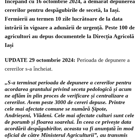
Începând cu 16 octombrie 2024, a demarat depunerea
cererilor pentru despăgubirile de secetă, la Iași.
Fermierii au termen 10 zile lucrătoare de la data
intrării în vigoare a adunării de urgență. Peste 100 de
agricultori au depus documentele la Direcția Agricolă
Iași
UPDATE 29 octombrie 2024:
Perioada de depunere a
cererilor s-a încheiat.
„S-a terminat perioada de depunere a cererilor pentru
acordarea grantului privind seceta pedologică și acum
ne aflăm în plin proces de verificare și centralizare a
cererilor. Avem peste 3000 de cereri depuse. Printre
cele mai afectate comune se numără Șipote,
Andrieșeni, Vlădeni. Cele mai afectate culturi sunt cele
de porumb și floarea soarelui. În ceea ce privește data
acordării despăgubirilor, aceasta va fi anunţată în mod
oficial de către Ministerul Agriculturii”, au transmis