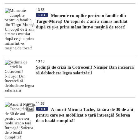
13:55
FOTO
Momente cumplite pentru o familie din
Târgu-Mureș! Un copil de 2 ani a rămas mutilat
după ce și-a prins mâna într-o mașină de tocat!
13:10
Ședință de criză la Cotroceni! Nicușor Dan încearcă
să deblocheze legea salarizării
11:55
FOTO
A murit Miruna Tache, tânăra de 30 de ani
pentru care s-a mobilizat o țară întreagă! Suferea
de o boală cumplită!