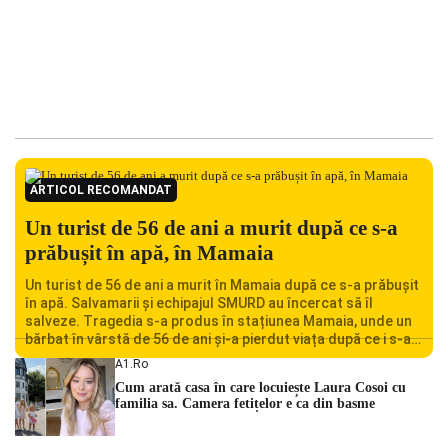
ARTICOL RECOMANDAT
Un turist de 56 de ani a murit după ce s-a
prăbușit în apă, în Mamaia
Un turist de 56 de ani a murit în Mamaia după ce s-a prăbușit
în apă. Salvamarii și echipajul SMURD au încercat să îl
salveze. Tragedia s-a produs în stațiunea Mamaia, unde un
bărbat în vârstă de 56 de ani și-a pierdut viața după ce i s-a
făcut rău în timp ce se afla în […]
A1.ro
Cum arată casa în care locuiește Laura Cosoi cu
familia sa. Camera fetițelor e ca din basme