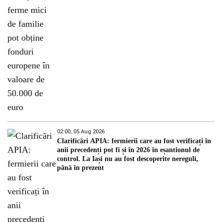
02:00, 05 Aug 2026
Clarificări APIA: fermierii care au fost verificați în
anii precedenți pot fi și în 2026 în eșantionul de
control. La Iași nu au fost descoperite nereguli,
până în prezent