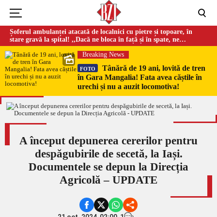
Șoferul ambulanței atacată de localnici cu pietre și topoare, în
stare gravă la spital! ,,Dacă ne bloca în față și în spate, ne
omorau…”
Breaking News
Tânără de 19 ani, lovită de tren
FOTO
în Gara Mangalia! Fata avea căștile în
urechi și nu a auzit locomotiva!
A început depunerea cererilor pentru
despăgubirile de secetă, la Iași.
Documentele se depun la Direcția
Agricolă – UPDATE