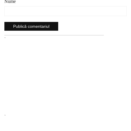
Nume
`
`