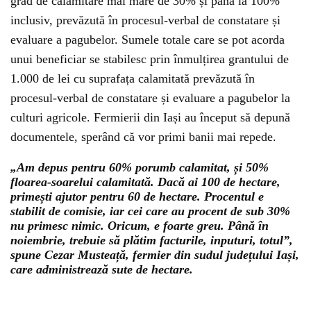
grad de calamitare mai mare de 30% și până la 100%
inclusiv, prevăzută în procesul-verbal de constatare și
evaluare a pagubelor. Sumele totale care se pot acorda
unui beneficiar se stabilesc prin înmulțirea grantului de
1.000 de lei cu suprafața calamitată prevăzută în
procesul-verbal de constatare și evaluare a pagubelor la
culturi agricole. Fermierii din Iași au început să depună
documentele, sperând că vor primi banii mai repede.
„Am depus pentru 60% porumb calamitat, și 50%
floarea-soarelui calamitată. Dacă ai 100 de hectare,
primești ajutor pentru 60 de hectare. Procentul e
stabilit de comisie, iar cei care au procent de sub 30%
nu primesc nimic. Oricum, e foarte greu. Până în
noiembrie, trebuie să plătim facturile, inputuri, totul”,
spune Cezar Musteață, fermier din sudul județului Iași,
care administrează sute de hectare.