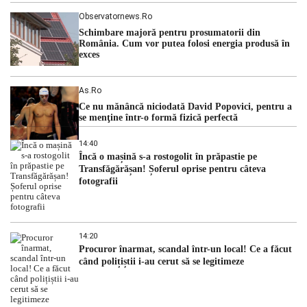
Observatornews.ro
Schimbare majoră pentru prosumatorii din
România. Cum vor putea folosi energia produsă în
exces
As.ro
Ce nu mănâncă niciodată David Popovici, pentru a
se menţine într-o formă fizică perfectă
14:40
Încă o mașină s-a rostogolit în prăpastie pe
Transfăgărășan! Șoferul oprise pentru câteva
fotografii
14:20
Procuror înarmat, scandal într-un local! Ce a făcut
când polițiștii i-au cerut să se legitimeze