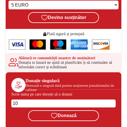
Devino susținător
Plată sigură și protejată
Alătură-te comunității noastre de susținători
Donația ta lunară ne ajută să planificăm și să continuăm să
informăm corect și echidistant
Donație singulară
Donează o singură dată pentru susținerea jurnalismului de
calitate
Scrie suma pe care dorești să o donezi
Donează