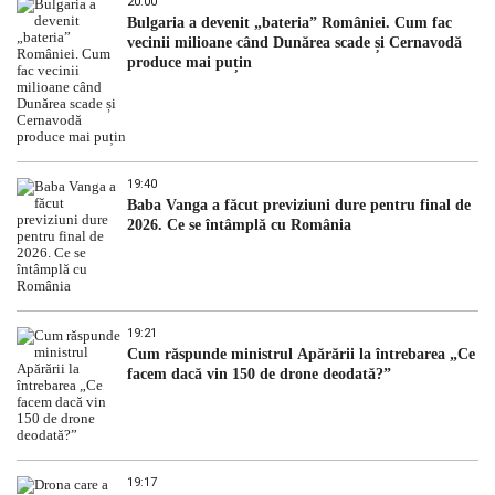
20:00
Bulgaria a devenit „bateria” României. Cum fac
vecinii milioane când Dunărea scade și Cernavodă
produce mai puțin
19:40
Baba Vanga a făcut previziuni dure pentru final de
2026. Ce se întâmplă cu România
19:21
Cum răspunde ministrul Apărării la întrebarea „Ce
facem dacă vin 150 de drone deodată?”
19:17