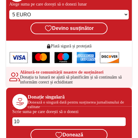
Alege suma pe care dorești să o donezi lunar
Devino susținător
Plată sigură și protejată
Alătură-te comunității noastre de susținători
Donația ta lunară ne ajută să planificăm și să continuăm să
informăm corect și echidistant
Donație singulară
Donează o singură dată pentru susținerea jurnalismului de
calitate
Scrie suma pe care dorești să o donezi
Donează