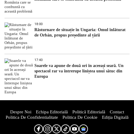
18:00
Răsturnare de situație în Ungaria: Omul înlăturat
de Orbán, propus președinte al țării
17:40
Soarele va apune de două ori în aceeași seară. Un
spectacol rar va întrerupe liniștea unui sătuc din
Europa
Despre Noi
Echipa Editorială
Politică Editorială
Contact
Politica De Confidentialitate
Politica De Cookie
Ediția Digitală