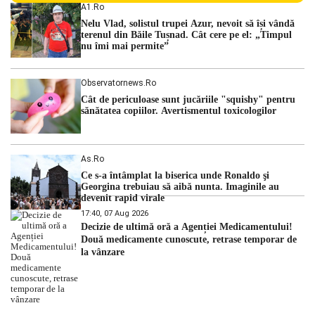
Centralei Nucleare de la Cernavodă. România se confruntă
A1.ro
cu una dintre cele mai dificile perioade din punct de vedere
Nelu Vlad, solistul trupei Azur, nevoit să își vândă
hidrologic din ultimii ani. Lipsa […]
terenul din Băile Tușnad. Cât cere pe el: „Timpul
nu îmi mai permite”
Observatornews.ro
Cât de periculoase sunt jucăriile "squishy" pentru
sănătatea copiilor. Avertismentul toxicologilor
As.ro
Ce s-a întâmplat la biserica unde Ronaldo şi
Georgina trebuiau să aibă nunta. Imaginile au
devenit rapid virale
17:40, 07 Aug 2026
Decizie de ultimă oră a Agenției Medicamentului!
Două medicamente cunoscute, retrase temporar de
la vânzare