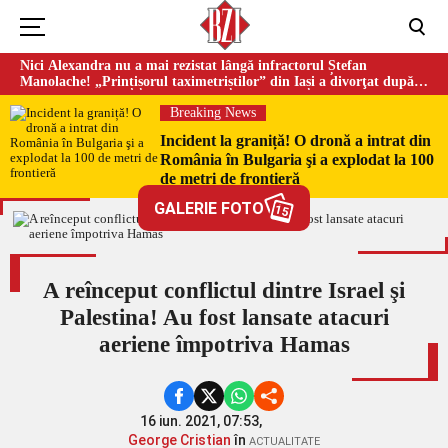
Nici Alexandra nu a mai rezistat lângă infractorul Ștefan
Manolache! „Prințișorul taximetriștilor” din Iași a divorţat după
doi ani de căsnicie
Breaking News
Incident la graniță! O dronă a intrat din
România în Bulgaria şi a explodat la 100
de metri de frontieră
GALERIE FOTO
15
A reînceput conflictul dintre Israel şi
Palestina! Au fost lansate atacuri
aeriene împotriva Hamas
16 iun. 2021, 07:53,
George Cristian
în
ACTUALITATE