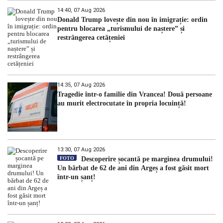
14:40, 07 Aug 2026
Donald Trump lovește din nou în imigrație: ordin
pentru blocarea „turismului de naștere” și
restrângerea cetățeniei
14:35, 07 Aug 2026
Tragedie într-o familie din Vrancea! Două persoane
au murit electrocutate în propria locuință!
13:30, 07 Aug 2026
FOTO
Descoperire șocantă pe marginea drumului!
Un bărbat de 62 de ani din Argeș a fost găsit mort
într-un șanț!