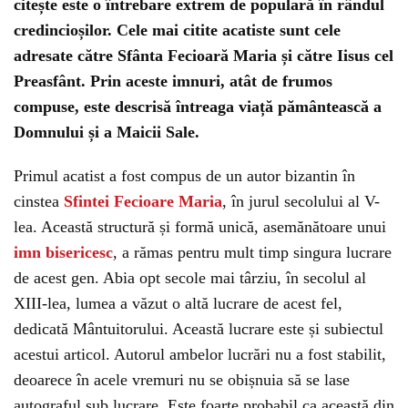
citește este o întrebare extrem de populară în rândul
credincioșilor. Cele mai citite acatiste sunt cele
adresate către Sfânta Fecioară Maria și către Iisus cel
Preasfânt. Prin aceste imnuri, atât de frumos
compuse, este descrisă întreaga viață pământească a
Domnului și a Maicii Sale.
Primul acatist a fost compus de un autor bizantin în
cinstea
Sfintei Fecioare Maria
, în jurul secolului al V-
lea. Această structură și formă unică, asemănătoare unui
imn bisericesc
, a rămas pentru mult timp singura lucrare
de acest gen. Abia opt secole mai târziu, în secolul al
XIII-lea, lumea a văzut o altă lucrare de acest fel,
dedicată Mântuitorului. Această lucrare este și subiectul
acestui articol. Autorul ambelor lucrări nu a fost stabilit,
deoarece în acele vremuri nu se obișnuia să se lase
autograful sub lucrare. Este foarte probabil ca această din