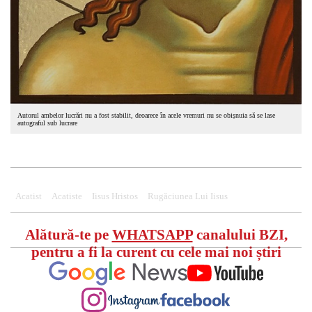
Autorul ambelor lucrări nu a fost stabilit, deoarece în acele vremuri nu se obișnuia să se lase
autograful sub lucrare
Acatist
Acatiste
Iisus Hristos
Rugăciunea Lui Iisus
Alătură-te pe
WHATSAPP
canalului BZI,
pentru a fi la curent cu cele mai noi știri