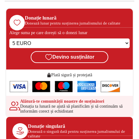
Donație lunară
Donează lunar pentru susținerea jurnalismului de calitate
Alege suma pe care dorești să o donezi lunar
Devino susținător
Plată sigură și protejată
Alătură-te comunității noastre de susținători
Donația ta lunară ne ajută să planificăm și să continuăm să
informăm corect și echidistant
Donație singulară
Donează o singură dată pentru susținerea jurnalismului de
calitate