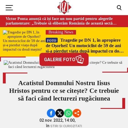
Victor Ponta anunță că își face un nou partid pentru alegerile
parlamentare: „Trebuie să eliberăm România de această sectă
globalistă”
Breaking News
Tragedie pe DN 1, în apropiere
FOTO
de Oșorhei! Un motociclist de 59 de ani
și-a pierdut viața după impactul cu două
mașini!
GALERIE FOTO
4
Acatistul Domnului Nostru Iisus
Hristos pentru ce se citește? Ce trebuie
să faci când lecturezi rugăciunea
02 nov. 2022, 14:00,
în
STIRI SI CURIOZITATI