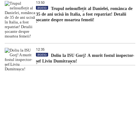
13:50
FOTO
Trupul neînsuflețit al Danielei, românca de
35 de ani ucisă în Italia, a fost repatriat! Detalii
șocante despre moartea femeii!
12:35
FOTO
Doliu la ISU Gorj! A murit fostul inspector-
șef Liviu Dumitrașcu!