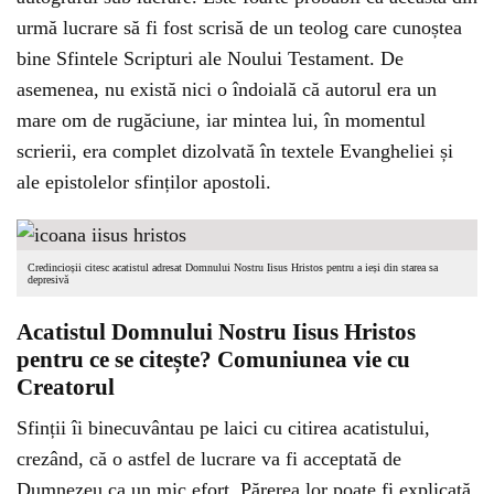
urmă lucrare să fi fost scrisă de un teolog care cunoștea
bine Sfintele Scripturi ale Noului Testament. De
asemenea, nu există nici o îndoială că autorul era un
mare om de rugăciune, iar mintea lui, în momentul
scrierii, era complet dizolvată în textele Evangheliei și
ale epistolelor sfinților apostoli.
Credincioșii citesc acatistul adresat Domnului Nostru Iisus Hristos pentru a ieși din starea sa
depresivă
Acatistul Domnului Nostru Iisus Hristos
pentru ce se citește? Comuniunea vie cu
Creatorul
Sfinții îi binecuvântau pe laici cu citirea acatistului,
crezând, că o astfel de lucrare va fi acceptată de
Dumnezeu ca un mic efort. Părerea lor poate fi explicată