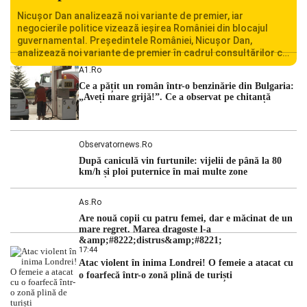
Nicușor Dan analizează noi variante de premier, iar
negocierile politice vizează ieșirea României din blocajul
guvernamental. Președintele României, Nicușor Dan,
analizează noi variante de premier în cadrul consultărilor cu
liderii politici. Ciprian Ciucu vorbește despre scenariul unui
A1.ro
guvern tehnocrat și despre posibilitatea a două cabinete
Ce a pățit un român într-o benzinărie din Bulgaria:
succesive. Nicușor Dan analizează noi variante de premier
„Aveți mare grijă!”. Ce a observat pe chitanță
România traversează […]
Observatornews.ro
După caniculă vin furtunile: vijelii de până la 80
km/h și ploi puternice în mai multe zone
As.ro
Are nouă copii cu patru femei, dar e măcinat de un
mare regret. Marea dragoste l-a
&amp;#8222;distrus&amp;#8221;
17:44
Atac violent în inima Londrei! O femeie a atacat cu
o foarfecă într-o zonă plină de turiști