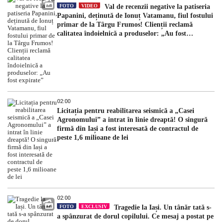
FOTO
VIDEO
Val de recenzii negative la patiseria
Papanini, deținută de Ionuț Vatamanu, fiul fostului
primar de la Târgu Frumos! Clienții reclamă
calitatea îndoielnică a produselor: „Au fost
expirate”
02:00
Licitația pentru reabilitarea seismică a „Casei
Agronomului” a intrat în linie dreaptă! O singură
firmă din Iași a fost interesată de contractul de
peste 1,6 milioane de lei
02:00
FOTO
EXCLUSIV
Tragedie la Iași. Un tânăr tată s-
a spânzurat de dorul copilului. Ce mesaj a postat pe