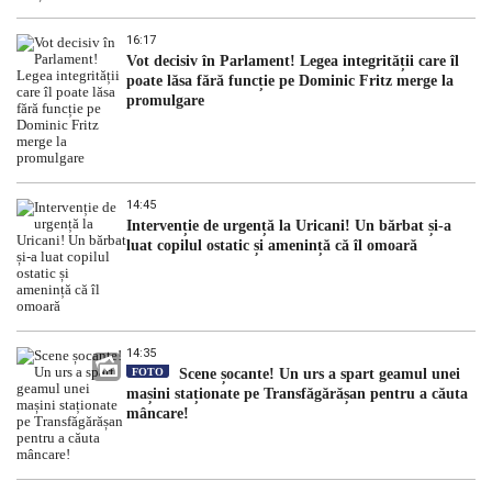
16:17
Vot decisiv în Parlament! Legea integrității care îl
poate lăsa fără funcție pe Dominic Fritz merge la
promulgare
14:45
Intervenție de urgență la Uricani! Un bărbat și-a
luat copilul ostatic și amenință că îl omoară
14:35
FOTO
Scene șocante! Un urs a spart geamul unei
mașini staționate pe Transfăgărășan pentru a căuta
mâncare!