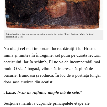
Primul acatist a fost compus de un autor bizantin în cinstea Sfintei Fecioare Maria, în jurul
secolului al V-lea
Nu uitați cel mai important lucru, dăruiți-i lui Hristos
inima și mintea în întregime, cel puțin pe durata lecturii
acatistului. Iar în schimb, El ne va da incomparabil mai
mult. O viață bogată, vibrantă, interesantă, plină de
bucurie, frumoasă și rodnică. În loc de o postfață lungă,
doar șase cuvinte din acatist:
„Isuse, izvor de rațiune, umple-mă de sete.”
Secțiunea narativă cuprinde principalele etape ale