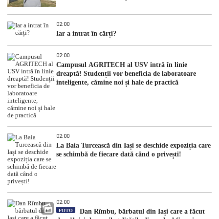
02:00
Iar a intrat în cărți?
02:00
Campusul AGRITECH al USV intră în linie
dreaptă! Studenții vor beneficia de laboratoare
inteligente, cămine noi și hale de practică
02:00
La Baia Turcească din Iași se deschide expoziția care
se schimbă de fiecare dată când o privești!
02:00
FOTO
Dan Rîmbu, bărbatul din Iași care a făcut