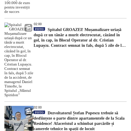
02:00
FOTO
Spitalul GROAZEI! Mușamalizare uriașă
după ce un tânăr a murit electrocutat, căzând în
gol, în cap, în Blocul Operator al dr. Cristian
Lupașcu. Contract semnat în fals, după 5 zile de la
accident, de managerul Daniel Timofte, la Spitalul
„Sfântul Spiridon”
02:00
FOTO
Dezvoltatorul Ștefan Popescu trebuie să
desființeze o parte dintre apartamentele de la Scala
Residence! Afaceristul a schimbat parcările și
camerele tehnice în spații de locuit