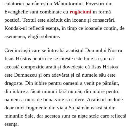
călătoriei pământești a Mântuitorului. Povestiri din
Evanghelie sunt combinate cu
rugăciuni
în formă
poetică. Textul este alcătuit din icoane și consacrări.
Kondak-ul reflectă esența, în timp ce icoanele conțin, de
asemenea, elogii solemne.
Credincioșii care se întreabă acatistul Domnului Nostru
Iisus Hristos pentru ce se citește este bine să știe că
această compoziție arată și dovedește că Iisus Hristos
este Dumnezeu și om adevărat și că numele său este
dragoste. Din iubire pentru oameni a venit pe pământ,
din iubire a făcut minuni fără număr, din iubire pentru
oameni a mers de bună voie să sufere. Acatistul include
doar mici fragmente din viața Sa pământească și din
minunile Sale, dar acestea sunt ca niște stele care reflectă
esența.