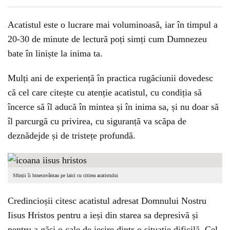
Acatistul este o lucrare mai voluminoasă, iar în timpul a
20-30 de minute de lectură poți simți cum Dumnezeu
bate în liniște la inima ta.
Mulți ani de experiență în practica rugăciunii dovedesc
că cel care citește cu atenție acatistul, cu condiția să
încerce să îl aducă în mintea și în inima sa, și nu doar să
îl parcurgă cu privirea, cu siguranță va scăpa de
deznădejde și de tristețe profundă.
Sfinții îi binecuvântau pe laici cu citirea acatistului
Credincioșii citesc acatistul adresat Domnului Nostru
Iisus Hristos pentru a ieși din starea sa depresivă și
pentru a găsi o cale de ieșire dintr-o situație dificilă. Cel