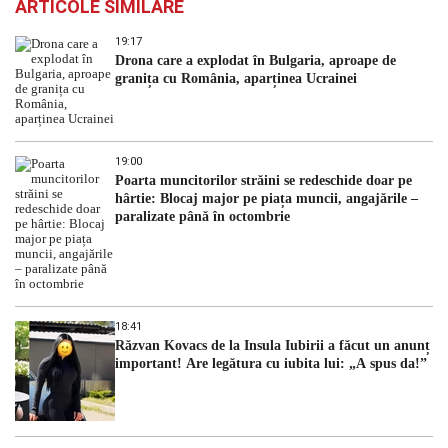
ARTICOLE SIMILARE
19:17
Drona care a explodat în Bulgaria, aproape de
granița cu România, aparținea Ucrainei
19:00
Poarta muncitorilor străini se redeschide doar pe
hârtie: Blocaj major pe piața muncii, angajările –
paralizate până în octombrie
18:41
Răzvan Kovacs de la Insula Iubirii a făcut un anunț
important! Are legătura cu iubita lui: „A spus da!”