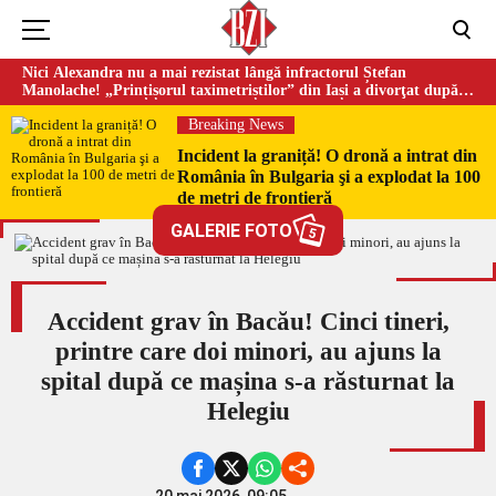
Nici Alexandra nu a mai rezistat lângă infractorul Ștefan
Manolache! „Prințișorul taximetriștilor” din Iași a divorţat după
doi ani de căsnicie
Breaking News
Incident la graniță! O dronă a intrat din
România în Bulgaria şi a explodat la 100
de metri de frontieră
GALERIE FOTO
5
Accident grav în Bacău! Cinci tineri,
printre care doi minori, au ajuns la
spital după ce mașina s-a răsturnat la
Helegiu