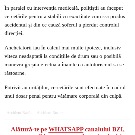
În paralel cu intervenția medicală, polițiștii au început
cercetările pentru a stabili cu exactitate cum s-a produs
accidentul și din ce cauză șoferul a pierdut controlul
direcției.
Anchetatorii iau în calcul mai multe ipoteze, inclusiv
viteza neadaptată la condițiile de drum sau o posibilă
manevră greșită efectuată înainte ca autoturismul să se
răstoarne.
Potrivit autorităților, cercetările sunt efectuate în cadrul
unui dosar penal pentru vătămare corporală din culpă.
Accident Bacău
Accident Rutier
Alătură-te pe
WHATSAPP
canalului BZI,