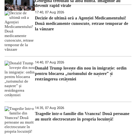
Georgina trebuiau să aibă nunta. Imaginile au
devenit rapid virale
17:40, 07 Aug 2026
Decizie de ultimă oră a Agenției Medicamentului!
Două medicamente cunoscute, retrase temporar de
la vânzare
14:40, 07 Aug 2026
Donald Trump lovește din nou în imigrație: ordin
pentru blocarea „turismului de naștere” și
restrângerea cetățeniei
14:35, 07 Aug 2026
Tragedie într-o familie din Vrancea! Două persoane
au murit electrocutate în propria locuință!