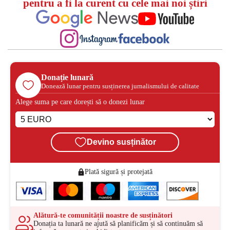
pentru a fi la curent cu cele mai noi știri
Donație lunară
Donează lunar pentru susținerea jurnalismului de calitate
Alege suma pe care dorești să o donezi lunar
Devino susținător
Plată sigură și protejată
Alătură-te comunității noastre de susținători
Donația ta lunară ne ajută să planificăm și să continuăm să