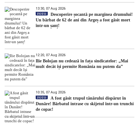
13:30, 07 Aug 2026
FOTO
Descoperire șocantă pe marginea drumului!
Un bărbat de 62 de ani din Argeș a fost găsit mort
într-un șanț!
12:20, 07 Aug 2026
Ilie Bolojan nu cedează în fața sindicatelor: „Mai
mult decât își permite România nu putem da”
10:35, 07 Aug 2026
FOTO
A fost găsit trupul tânărului dispărut în
Dunăre! Bărbatul intrase cu skijetul într-un trunchi
de copac!