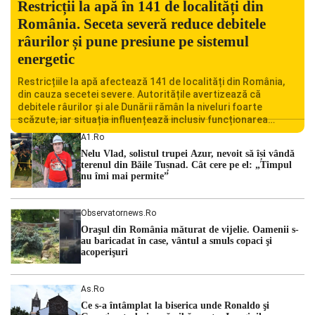
Restricții la apă în 141 de localități din
România. Seceta severă reduce debitele
râurilor și pune presiune pe sistemul
energetic
Restricțiile la apă afectează 141 de localități din România,
din cauza secetei severe. Autoritățile avertizează că
debitele râurilor și ale Dunării rămân la niveluri foarte
scăzute, iar situația influențează inclusiv funcționarea
Centralei Nucleare de la Cernavodă. România se confruntă
A1.ro
cu una dintre cele mai dificile perioade din punct de vedere
Nelu Vlad, solistul trupei Azur, nevoit să își vândă
hidrologic din ultimii ani. Lipsa […]
terenul din Băile Tușnad. Cât cere pe el: „Timpul
nu îmi mai permite”
Observatornews.ro
Oraşul din România măturat de vijelie. Oamenii s-
au baricadat în case, vântul a smuls copaci şi
acoperişuri
As.ro
Ce s-a întâmplat la biserica unde Ronaldo şi