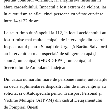
pierdut controlul volanului, iar mașina s-a răsturnat în
afara carosabilului. Impactul a fost extrem de violent, iar
în autoturism se aflau cinci persoane cu vârste cuprinse
între 14 și 22 de ani.
La scurt timp după apelul la 112, la locul accidentului au
fost trimise mai multe echipaje de intervenție din cadrul
Inspectoratul pentru Situații de Urgență Bacău
. Salvatorii
au intervenit cu o autospecială de stingere cu apă și
spumă, un echipaj SMURD EPA și un echipaj al
Serviciului de Ambulanță Județean.
Din cauza numărului mare de persoane rănite, autoritățile
au decis suplimentarea dispozitivului de intervenție și au
solicitat și o Autospecială pentru Transport Personal și
Victime Multiple (ATPVM) din cadrul Detașamentului
de Pompieri Onești.