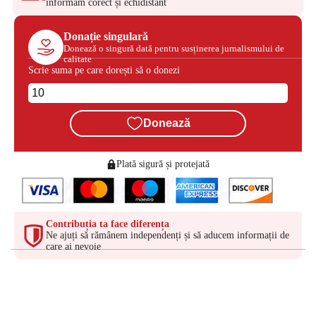
informăm corect și echidistant
Donație singulară
Donează o singură dată pentru susținerea jurnalismului de
calitate
Scrie suma pe care dorești să o donezi
Donează
Plată sigură și protejată
Contribuția ta face diferența
Ne ajuți să rămânem independenți și să aducem informații de
care ai nevoie