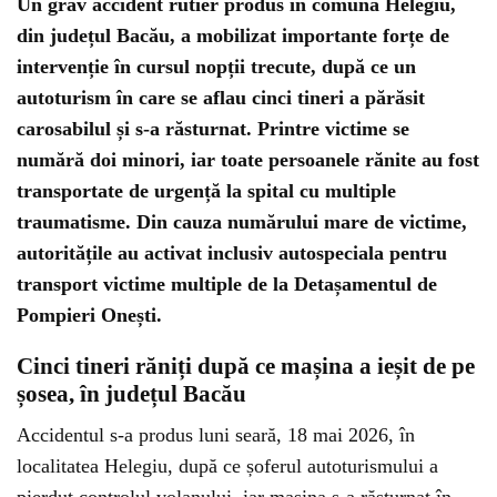
Un grav accident rutier produs în comuna Helegiu,
din județul Bacău, a mobilizat importante forțe de
intervenție în cursul nopții trecute, după ce un
autoturism în care se aflau cinci tineri a părăsit
carosabilul și s-a răsturnat. Printre victime se
numără doi minori, iar toate persoanele rănite au fost
transportate de urgență la spital cu multiple
traumatisme. Din cauza numărului mare de victime,
autoritățile au activat inclusiv autospeciala pentru
transport victime multiple de la Detașamentul de
Pompieri Onești.
Cinci tineri răniți după ce mașina a ieșit de pe
șosea, în județul Bacău
Accidentul s-a produs luni seară, 18 mai 2026, în
localitatea Helegiu, după ce șoferul autoturismului a