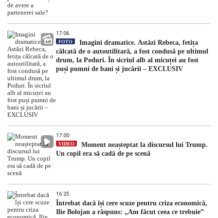
17:06
FOTO
Imagini dramatice. Astăzi Rebeca, fetița
călcată de o autoutilitară, a fost condusă pe ultimul
drum, la Poduri. În sicriul alb al micuței au fost
puși pumni de bani și jucării – EXCLUSIV
17:00
VIDEO
Moment neașteptat la discursul lui Trump.
Un copil era să cadă de pe scenă
16:25
Întrebat dacă își cere scuze pentru criza economică,
Ilie Bolojan a răspuns: „Am făcut ceea ce trebuie”