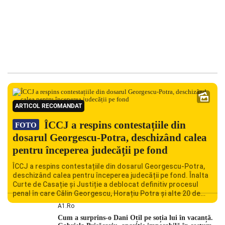
ARTICOL RECOMANDAT
ÎCCJ a respins contestațiile din
FOTO
dosarul Georgescu-Potra, deschizând calea
pentru începerea judecății pe fond
ÎCCJ a respins contestațiile din dosarul Georgescu-Potra,
deschizând calea pentru începerea judecății pe fond. Înalta
Curte de Casație și Justiție a deblocat definitiv procesul
penal în care Călin Georgescu, Horațiu Potra și alte 20 de
persoane sunt acuzați de acțiuni îndreptate împotriva
A1.ro
ordinii constituționale. În ședința din camera preliminară,
Cum a surprins-o Dani Oțil pe soția lui în vacanță.
judecătorii de la instanța supremă au […]