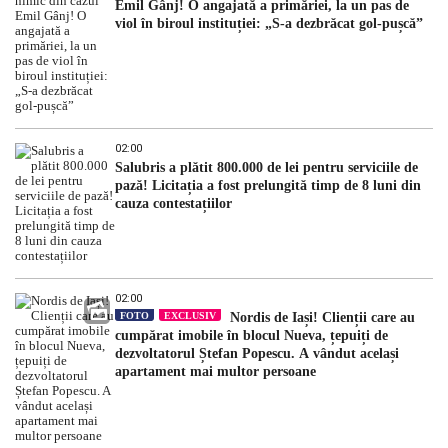
Emil Gânj! O angajată a primăriei, la un pas de
viol în biroul instituției: „S-a dezbrăcat gol-pușcă”
02:00
Salubris a plătit 800.000 de lei pentru serviciile de
pază! Licitația a fost prelungită timp de 8 luni din
cauza contestațiilor
02:00
FOTO
EXCLUSIV
Nordis de Iași! Clienții care au
cumpărat imobile în blocul Nueva, țepuiți de
dezvoltatorul Ștefan Popescu. A vândut același
apartament mai multor persoane