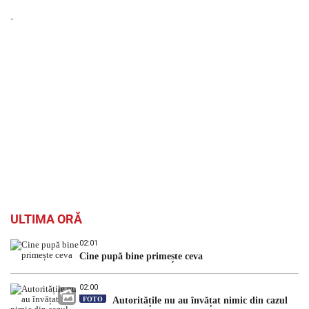
`
ULTIMA ORĂ
02:01
Cine pupă bine primește ceva
02:00
FOTO
Autoritățile nu au învățat nimic din cazul