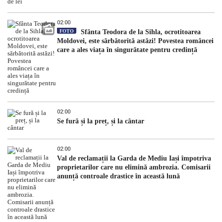
02:00
FOTO
Sfânta Teodora de la Sihla, ocrotitoarea
Moldovei, este sărbătorită astăzi! Povestea româncei
care a ales viața în singurătate pentru credință
02:00
Se fură și la preț, și la cântar
02:00
Val de reclamații la Garda de Mediu Iași împotriva
proprietarilor care nu elimină ambrozia. Comisarii
anunță controale drastice în această lună