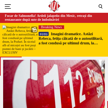
Focar de Salmonella! Ardeii jalapeño din Mexic, retrași din
restaurante după sute de îmbolnăviri
Breaking News
Imagini dramatice. Astăzi
FOTO
Rebeca, fetița călcată de o autoutilitară,
a fost condusă pe ultimul drum, la
Poduri. În sicriul alb al micuței au fost
puși pumni de bani și jucării –
EXCLUSIV