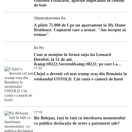
Gabriela Prisăcariu, apariție impecabilă în costum
de baie
Observatornews.ro
A plătit 75.000 de € pe un apartament la My Home
Residence. Coşmarul care a urmat: "Am început să
tremur"
As.ro
Cum se menţine în formă soţia lui Leonard
Doroftei, la 51 de ani.
&amp;#8222;Secretul&amp;#8221; pe care l-a
17:22
dezvăluit
Clujul a devenit cel mai scump oraș din România în
weekendul UNTOLD. Cât costă o cameră de hotel
17:19
Ilie Bolojan, față în față cu întrebarea momentului:
va publica declarația de avere a partenerei sale?