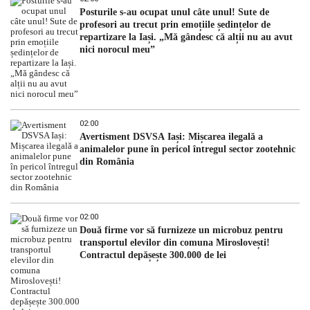
Posturile s-au ocupat unul câte unul! Sute de
profesori au trecut prin emoțiile ședințelor de
repartizare la Iași. „Mă gândesc că alții nu au avut
nici norocul meu”
02:00
Avertisment DSVSA Iași: Mișcarea ilegală a
animalelor pune în pericol întregul sector zootehnic
din România
02:00
Două firme vor să furnizeze un microbuz pentru
transportul elevilor din comuna Miroslovești!
Contractul depășește 300.000 de lei