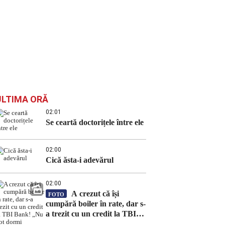
ULTIMA ORĂ
02:01
Se ceartă doctorițele între ele
02:00
Cică ăsta-i adevărul
02:00
A crezut că își
FOTO
cumpără boiler în rate, dar s-
a trezit cu un credit la TBI
Bank! „Nu pot dormi