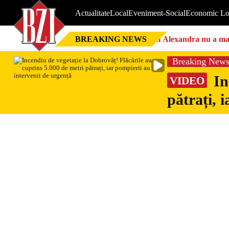
Actualitate
Local
Eveniment-Social
Economic Lo
BREAKING NEWS
Nici Alexandra nu a mai 
Breaking New
In
VIDEO
pătrați, 