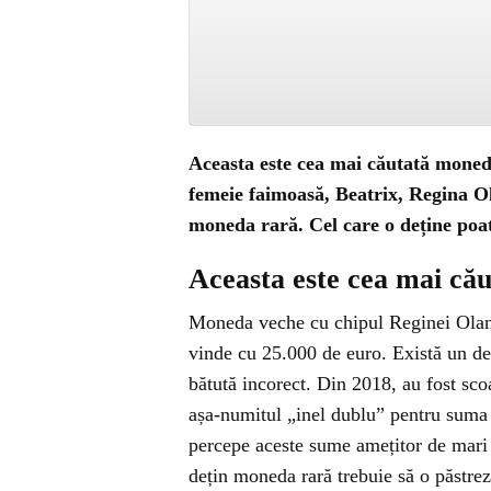
Aceasta este cea mai căutată moned
femeie faimoasă, Beatrix, Regina Ol
moneda rară. Cel care o deține poat
Aceasta este cea mai că
Moneda veche cu chipul Reginei Oland
vinde cu 25.000 de euro. Există un de
bătută incorect. Din 2018, au fost sc
așa-numitul „inel dublu” pentru suma 
percepe aceste sume amețitor de mari s
dețin moneda rară trebuie să o păstrez