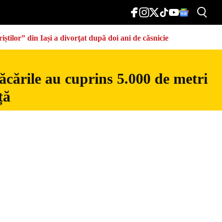
știlor” din Iași a divorţat după doi ani de căsnicie
ăcările au cuprins 5.000 de metri
ță