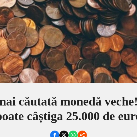
mai căutată monedă veche!
poate câștiga 25.000 de eur