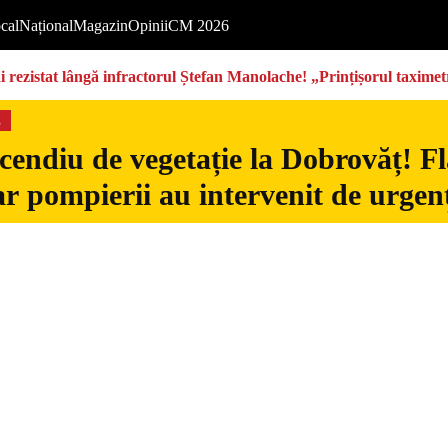
cal
Național
Magazin
Opinii
CM 2026
rezistat lângă infractorul Ștefan Manolache! „Prințișorul taximetri
s
cendiu de vegetație la Dobrovăț! Fl
iar pompierii au intervenit de urgen