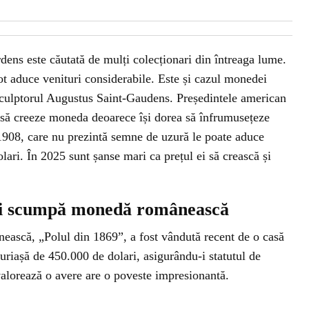
ns este căutată de mulți colecționari din întreaga lume.
 aduce venituri considerabile. Este și cazul monedei
e sculptorul Augustus Saint-Gaudens. Președintele american
 să creeze moneda deoarece își dorea să înfrumusețeze
1908, care nu prezintă semne de uzură le poate aduce
lari. În 2025 sunt șanse mari ca prețul ei să crească și
 și scumpă monedă românească
ască, „Polul din 1869”, a fost vândută recent de o casă
 uriașă de 450.000 de dolari, asigurându-i statutul de
lorează o avere are o poveste impresionantă.