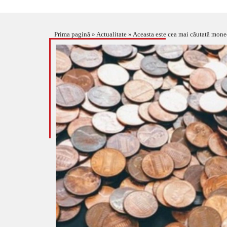
Prima pagină
»
Actualitate
»
Aceasta este cea mai căutată mone