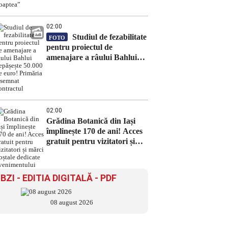
noaptea”
02:00
Studiul de fezabilitate
FOTO
pentru proiectul de
amenajare a râului Bahlui
depășește 50.000 de euro!
Primăria a semnat contractul
02:00
Grădina Botanică din Iași
împlinește 170 de ani! Acces
gratuit pentru vizitatori și
mărci poștale dedicate
evenimentului
BZI - EDITIA DIGITALĂ - PDF
08 august 2026