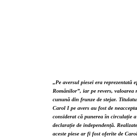
„Pe aversul piesei era reprezentată e
Românilor”, iar pe revers, valoarea n
cunună din frunze de stejar. Titulat
Carol I pe avers au fost de neaccepta
considerat că punerea în circulație a
declarație de independență. Realizat
aceste piese ar fi fost oferite de Car