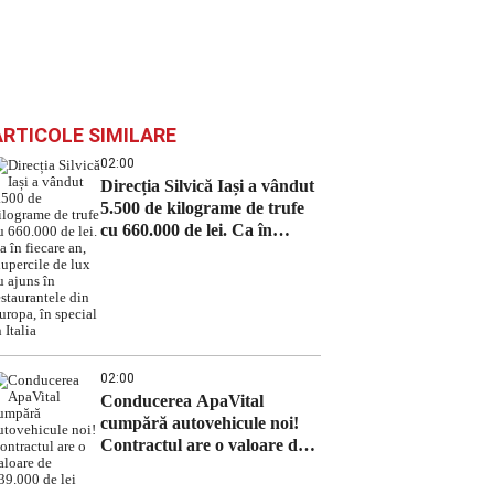
ARTICOLE SIMILARE
02:00
Direcția Silvică Iași a vândut
5.500 de kilograme de trufe
cu 660.000 de lei. Ca în
fiecare an, ciupercile de lux
au ajuns în restaurantele din
Europa, în special în Italia
02:00
Conducerea ApaVital
cumpără autovehicule noi!
Contractul are o valoare de
639.000 de lei