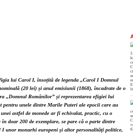
figia lui Carol I, însoțită de legenda „Carol I Domnul
ominală (20 lei) și anul emisiunii (1868), încadrate de o
ura „Domnul Românilor” și reprezentarea efigiei lui
t pentru unele dintre Marile Puteri ale epocii care au
 unei astfel de monede ar fi echivalat, practic, cu o
e în doar 200 de exemplare, se pare că o parte dintre
ol I unor monarhi europeni și altor personalități politice,