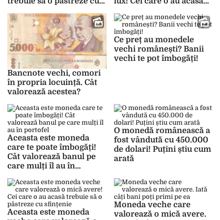
trebuie să o păstreze cu
lux! Cei care o au acasă
sfințenie
se pot îmbogăți
Ce preț au monedele
vechi românești? Banii
vechi te pot îmbogăți!
Bancnote vechi, comori
în propria locuință. Cât
valorează acestea?
O monedă românească a
Aceasta este moneda
fost vândută cu 450.000
care te poate îmbogăți!
de dolari! Puțini știu cum
Cât valorează banul pe
arată
care mulți îl au în
portofel
Moneda veche care
Aceasta este moneda
valorează o mică avere.