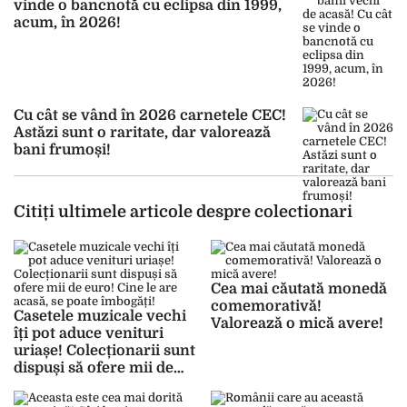
vinde o bancnotă cu eclipsa din 1999,
acum, în 2026!
Cu cât se vând în 2026 carnetele CEC!
Astăzi sunt o raritate, dar valorează
bani frumoși!
Citiți ultimele articole despre colectionari
Cea mai căutată monedă
comemorativă!
Casetele muzicale vechi
Valorează o mică avere!
îți pot aduce venituri
uriașe! Colecționarii sunt
dispuși să ofere mii de
euro! Cine le are acasă,
se poate îmbogăți!