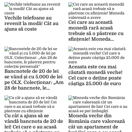
colecționari
Vechile telefoane au
Cei care au această
revenit la modă! Cât au
monedă rară acasă
ajuns să coste
trebuie să o păstreze cu
sfințenie! Moneda
valorează o avere
Aceasta este cea mai
Bancnotele de 20 de lei
căutată monedă veche!
se vând și cu 5.000 de lei
Cel care o deține poate
pe OLX. Colecționar: „Am
câștiga 25.000 de euro
28 de bancnote, le
păstrez pentru colecție
personală”
Cu cât a ajuns să se
Moneda veche din
vândă bancnota de 20 de
România care valorează
lei! Cei care o au acasă
cât un apartament de