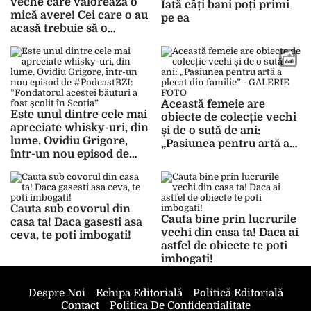
veche care valorează o
Iată câți bani poți primi
mică avere! Cei care o au
pe ea
acasă trebuie să o
păstreze cu sfințenie
Această femeie are
Este unul dintre cele mai
obiecte de colecție vechi
apreciate whisky-uri, din
și de o sută de ani:
lume. Ovidiu Grigore,
„Pasiunea pentru artă a
într-un nou episod de
plecat din familie” –
#PodcastBZI:
GALERIE FOTO
”Fondatorul acestei
băuturi a fost școlit în
Scoția”
Cauta sub covorul din
Cauta bine prin lucrurile
casa ta! Daca gasesti asa
vechi din casa ta! Daca ai
ceva, te poti imbogati!
astfel de obiecte te poti
imbogati!
Despre Noi
Echipa Editorială
Politică Editorială
Contact
Politica De Confidentialitate