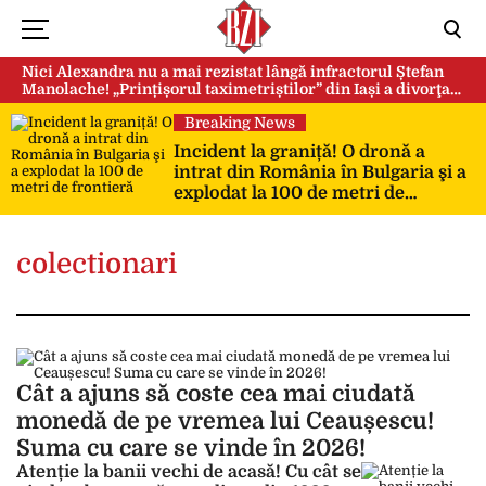
Nici Alexandra nu a mai rezistat lângă infractorul Ștefan
Manolache! „Prințișorul taximetriștilor” din Iași a divorţat
după doi ani de căsnicie
Breaking News
Incident la graniță! O dronă a
intrat din România în Bulgaria şi a
explodat la 100 de metri de
frontieră
colectionari
Cât a ajuns să coste cea mai ciudată
monedă de pe vremea lui Ceaușescu!
Suma cu care se vinde în 2026!
Atenție la banii vechi de acasă! Cu cât se