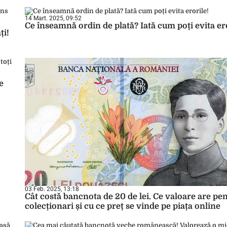
14 Mart. 2025, 09:52
Ce înseamnă ordin de plată? Iată cum poți evita ero
ți!
e
03 Feb. 2025, 13:18
Cât costă bancnota de 20 de lei. Ce valoare are pe
colecționari și cu ce preț se vinde pe piața online