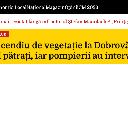
nomic Local
Național
Magazin
Opinii
CM 2026
mai rezistat lângă infractorul Ștefan Manolache! „Prințișo
ews
cendiu de vegetație la Dobrovă
 pătrați, iar pompierii au inte