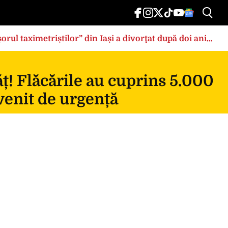
rul taximetriștilor” din Iași a divorţat după doi ani
ț! Flăcările au cuprins 5.000
rvenit de urgență