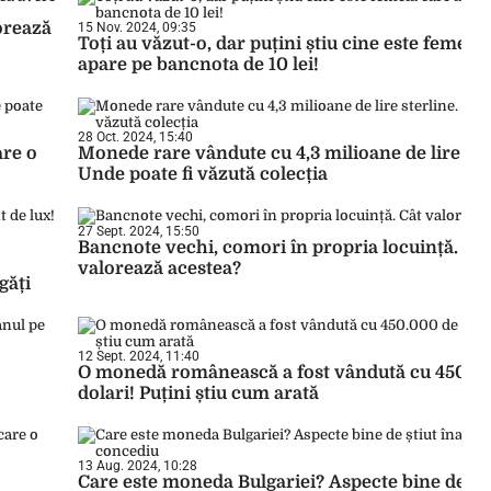
orează
15 Nov. 2024, 09:35
Toți au văzut-o, dar puțini știu cine este femeia
apare pe bancnota de 10 lei!
28 Oct. 2024, 15:40
are o
Monede rare vândute cu 4,3 milioane de lire ste
Unde poate fi văzută colecția
27 Sept. 2024, 15:50
Bancnote vechi, comori în propria locuință. Cât
valorează acestea?
găți
12 Sept. 2024, 11:40
O monedă românească a fost vândută cu 450.0
dolari! Puțini știu cum arată
13 Aug. 2024, 10:28
Care este moneda Bulgariei? Aspecte bine de ști