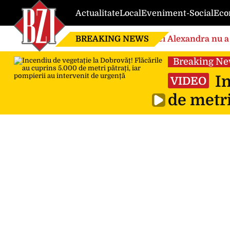
Actualitate
Local
Eveniment-Social
Eco
BREAKING NEWS
Nici Alexandra nu a 
de căsnicie
Breaking N
In
VIDEO
de metri