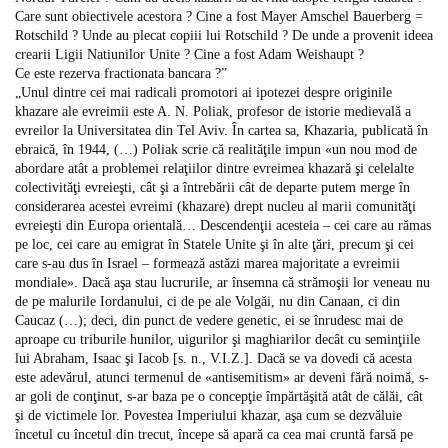
Care sunt obiectivele acestora ? Cine a fost Mayer Amschel Bauerberg =
Rotschild ? Unde au plecat copiii lui Rotschild ? De unde a provenit ideea
crearii Ligii Natiunilor Unite ? Cine a fost Adam Weishaupt ?
Ce este rezerva fractionata bancara ?”
„Unul dintre cei mai radicali promotori ai ipotezei despre originile
khazare ale evreimii este A. N. Poliak, profesor de istorie medievală a
evreilor la Universitatea din Tel Aviv. În cartea sa, Khazaria, publicată în
ebraică, în 1944, (…) Poliak scrie că realităţile impun «un nou mod de
abordare atât a problemei relaţiilor dintre evreimea khazară şi celelalte
colectivităţi evreieşti, cât şi a întrebării cât de departe putem merge în
considerarea acestei evreimi (khazare) drept nucleu al marii comunităţi
evreieşti din Europa orientală… Descendenţii acesteia – cei care au rămas
pe loc, cei care au emigrat în Statele Unite şi în alte ţări, precum şi cei
care s-au dus în Israel – formează astăzi marea majoritate a evreimii
mondiale». Dacă aşa stau lucrurile, ar însemna că strămoşii lor veneau nu
de pe malurile Iordanului, ci de pe ale Volgăi, nu din Canaan, ci din
Caucaz (…); deci, din punct de vedere genetic, ei se înrudesc mai de
aproape cu triburile hunilor, uigurilor şi maghiarilor decât cu seminţiile
lui Abraham, Isaac şi Iacob [s. n., V.I.Z.]. Dacă se va dovedi că acesta
este adevărul, atunci termenul de «antisemitism» ar deveni fără noimă, s-
ar goli de conţinut, s-ar baza pe o concepţie împărtăşită atât de călăi, cât
şi de victimele lor. Povestea Imperiului khazar, aşa cum se dezvăluie
încetul cu încetul din trecut, începe să apară ca cea mai cruntă farsă pe