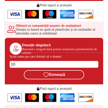
Plată sigură și protejată
Alătură-te comunității noastre de susținători
Donația ta lunară ne ajută să planificăm și să continuăm să
informăm corect și echidistant
Donație singulară
Donează o singură dată pentru susținerea jurnalismului de
calitate
Scrie suma pe care dorești să o donezi
Donează
Plată sigură și protejată