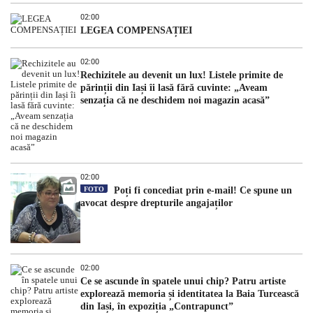
02:00
LEGEA COMPENSAȚIEI
02:00
Rechizitele au devenit un lux! Listele primite de
părinții din Iași îi lasă fără cuvinte: „Aveam
senzația că ne deschidem noi magazin acasă”
02:00
FOTO
Poți fi concediat prin e-mail! Ce spune un
avocat despre drepturile angajaților
02:00
Ce se ascunde în spatele unui chip? Patru artiste
explorează memoria și identitatea la Baia Turcească
din Iași, în expoziția „Contrapunct”