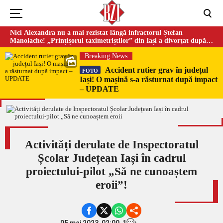
Nici Alexandra nu a mai rezistat lângă infractorul Ștefan
Manolache! „Prințișorul taximetriștilor” din Iași a divorţat după
doi ani de căsnicie
Breaking News
Accident rutier grav în județul
FOTO
Iași! O mașină s-a răsturnat după impact
– UPDATE
Activități derulate de Inspectoratul
Școlar Județean Iași în cadrul
proiectului-pilot „Să ne cunoaștem
eroii”!