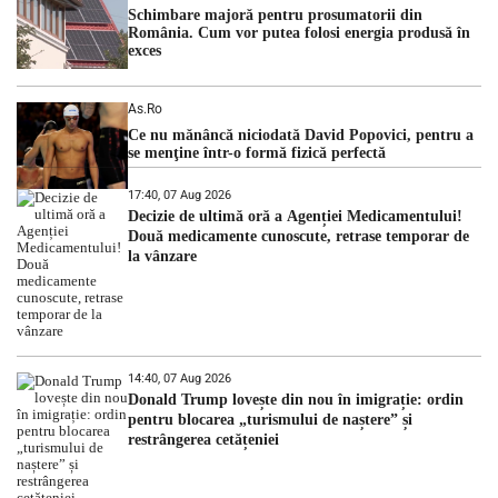
Schimbare majoră pentru prosumatorii din
România. Cum vor putea folosi energia produsă în
exces
As.ro
Ce nu mănâncă niciodată David Popovici, pentru a
se menţine într-o formă fizică perfectă
17:40, 07 Aug 2026
Decizie de ultimă oră a Agenției Medicamentului!
Două medicamente cunoscute, retrase temporar de
la vânzare
14:40, 07 Aug 2026
Donald Trump lovește din nou în imigrație: ordin
pentru blocarea „turismului de naștere” și
restrângerea cetățeniei