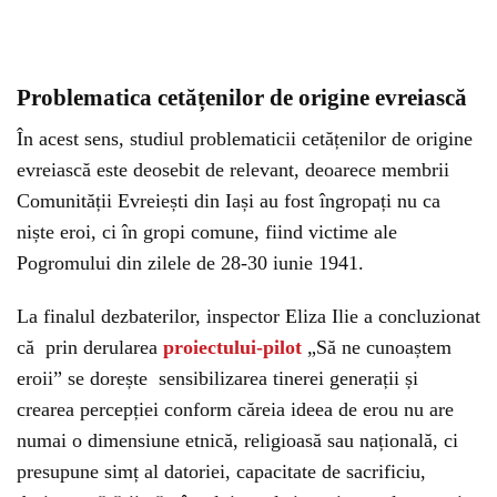
Problematica cetățenilor de origine evreiască
În acest sens, studiul problematicii cetățenilor de origine
evreiască este deosebit de relevant, deoarece membrii
Comunității Evreiești din Iași au fost îngropați nu ca
niște eroi, ci în gropi comune, fiind victime ale
Pogromului din zilele de 28-30 iunie 1941.
La finalul dezbaterilor, inspector Eliza Ilie a concluzionat
că prin derularea
proiectului-pilot
„Să ne cunoaștem
eroii” se dorește sensibilizarea tinerei generații și
crearea percepției conform căreia ideea de erou nu are
numai o dimensiune etnică, religioasă sau națională, ci
presupune simț al datoriei, capacitate de sacrificiu,