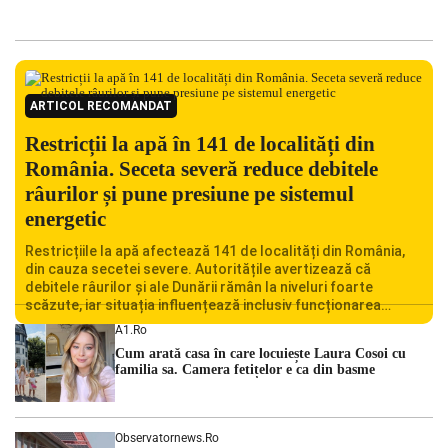
ARTICOL RECOMANDAT
Restricții la apă în 141 de localități din
România. Seceta severă reduce debitele
râurilor și pune presiune pe sistemul
energetic
Restricțiile la apă afectează 141 de localități din România,
din cauza secetei severe. Autoritățile avertizează că
debitele râurilor și ale Dunării rămân la niveluri foarte
scăzute, iar situația influențează inclusiv funcționarea
Centralei Nucleare de la Cernavodă. România se confruntă
A1.ro
cu una dintre cele mai dificile perioade din punct de vedere
Cum arată casa în care locuiește Laura Cosoi cu
hidrologic din ultimii ani. Lipsa […]
familia sa. Camera fetițelor e ca din basme
Observatornews.ro