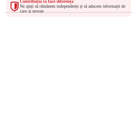
Contribuția ta face diferența
Ne ajuți să rămânem independenți și să aducem informații de
care ai nevoie