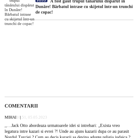
FOTO
A fost găsit trupul tânărului dispărut în
Dunăre! Bărbatul intrase cu skijetul într-un trunchi
de copac!
COMENTARII
MIHAI
10:51, 05.05.2023
,,…Jack Otto abordeaza urmatoarele idei si intrebari: „Exista vreo
legatura intre kazari si evrei ?! Unde au ajuns kazarii dupa ce au parasit
Nordul Turciei ? Cum au decis kazarii sa devina adopte religia iudaica ?