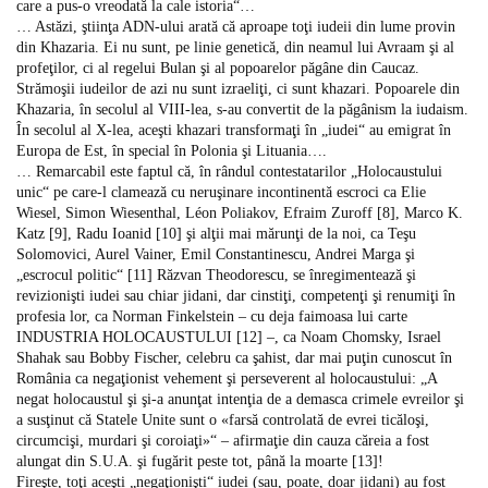
care a pus-o vreodată la cale istoria“…
… Astăzi, ştiinţa ADN-ului arată că aproape toţi iudeii din lume provin
din Khazaria. Ei nu sunt, pe linie genetică, din neamul lui Avraam şi al
profeţilor, ci al regelui Bulan şi al popoarelor păgâne din Caucaz.
Strămoşii iudeilor de azi nu sunt izraeliţi, ci sunt khazari. Popoarele din
Khazaria, în secolul al VIII-lea, s-au convertit de la păgânism la iudaism.
În secolul al X-lea, aceşti khazari transformaţi în „iudei“ au emigrat în
Europa de Est, în special în Polonia şi Lituania….
… Remarcabil este faptul că, în rândul contestatarilor „Holocaustului
unic“ pe care-l clamează cu neruşinare incontinentă escroci ca Elie
Wiesel, Simon Wiesenthal, Léon Poliakov, Efraim Zuroff [8], Marco K.
Katz [9], Radu Ioanid [10] şi alţii mai mărunţi de la noi, ca Teşu
Solomovici, Aurel Vainer, Emil Constantinescu, Andrei Marga şi
„escrocul politic“ [11] Răzvan Theodorescu, se înregimentează şi
revizionişti iudei sau chiar jidani, dar cinstiţi, competenţi şi renumiţi în
profesia lor, ca Norman Finkelstein – cu deja faimoasa lui carte
INDUSTRIA HOLOCAUSTULUI [12] –, ca Noam Chomsky, Israel
Shahak sau Bobby Fischer, celebru ca şahist, dar mai puţin cunoscut în
România ca negaţionist vehement şi perseverent al holocaustului: „A
negat holocaustul şi şi-a anunţat intenţia de a demasca crimele evreilor şi
a susţinut că Statele Unite sunt o «farsă controlată de evrei ticăloşi,
circumcişi, murdari şi coroiaţi»“ – afirmaţie din cauza căreia a fost
alungat din S.U.A. şi fugărit peste tot, până la moarte [13]!
Fireşte, toţi aceşti „negaţionişti“ iudei (sau, poate, doar jidani) au fost