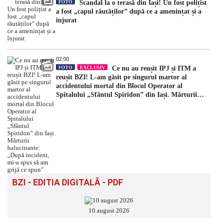
FOTO
Scandal la o terasă din Iași! Un fost polițist
a fost „capul răutăților” după ce a amenințat și a
înjurat
02:00
FOTO
EXCLUSIV
Ce nu au reușit IPJ și ITM a
reușit BZI! L-am găsit pe singurul martor al
accidentului mortal din Blocul Operator al
Spitalului „Sfântul Spiridon” din Iași. Mărturii
halucinante: „După incident, mi-a spus să am grijă
ce spun”
BZI - EDITIA DIGITALĂ - PDF
10 august 2026