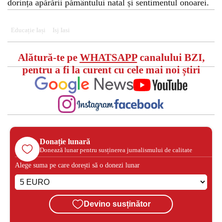
dorința apărării pământului natal și sentimentul onoarei.
Educație Iași
Isj Iasi
Alătură-te pe
WHATSAPP
canalului BZI,
pentru a fi la curent cu cele mai noi știri
Donație lunară
Donează lunar pentru susținerea jurnalismului de calitate
Alege suma pe care dorești să o donezi lunar
Devino susținător