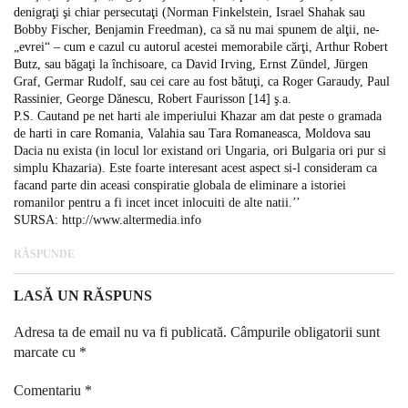
denigraţi şi chiar persecutaţi (Norman Finkelstein, Israel Shahak sau
Bobby Fischer, Benjamin Freedman), ca să nu mai spunem de alţii, ne-
„evrei“ – cum e cazul cu autorul acestei memorabile cărţi, Arthur Robert
Butz, sau băgaţi la închisoare, ca David Irving, Ernst Zündel, Jürgen
Graf, Germar Rudolf, sau cei care au fost bătuţi, ca Roger Garaudy, Paul
Rassinier, George Dănescu, Robert Faurisson [14] ş.a.
P.S. Cautand pe net harti ale imperiului Khazar am dat peste o gramada
de harti in care Romania, Valahia sau Tara Romaneasca, Moldova sau
Dacia nu exista (in locul lor existand ori Ungaria, ori Bulgaria ori pur si
simplu Khazaria). Este foarte interesant acest aspect si-l consideram ca
facand parte din aceasi conspiratie globala de eliminare a istoriei
romanilor pentru a fi incet incet inlocuiti de alte natii.’’
SURSA:
http://www.altermedia.info
RĂSPUNDE
LASĂ UN RĂSPUNS
Adresa ta de email nu va fi publicată.
Câmpurile obligatorii sunt
marcate cu
*
Comentariu
*