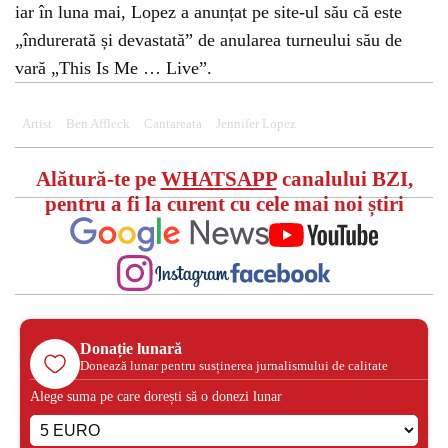
iar în luna mai, Lopez a anunțat pe site-ul său că este
„îndurerată și devastată” de anularea turneului său de
vară „This Is Me … Live”.
Artist
Ben Affleck
Cantareata
Jennifer Lopez
Alătură-te pe
WHATSAPP
canalului BZI,
pentru a fi la curent cu cele mai noi știri
Donație lunară
Donează lunar pentru susținerea jurnalismului de calitate
Alege suma pe care dorești să o donezi lunar