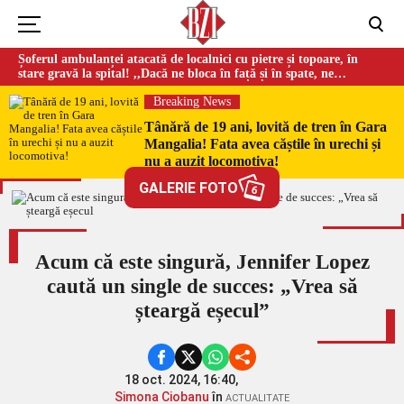
Șoferul ambulanței atacată de localnici cu pietre și topoare, în
stare gravă la spital! ,,Dacă ne bloca în față și în spate, ne
omorau…”
Breaking News
Tânără de 19 ani, lovită de tren în Gara
Mangalia! Fata avea căștile în urechi și
nu a auzit locomotiva!
GALERIE FOTO
6
Acum că este singură, Jennifer Lopez
caută un single de succes: „Vrea să
șteargă eșecul”
18 oct. 2024, 16:40,
Simona Ciobanu
în
ACTUALITATE