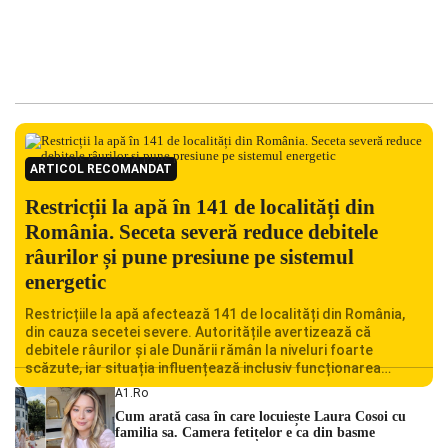
ARTICOL RECOMANDAT
Restricții la apă în 141 de localități din
România. Seceta severă reduce debitele
râurilor și pune presiune pe sistemul
energetic
Restricțiile la apă afectează 141 de localități din România,
din cauza secetei severe. Autoritățile avertizează că
debitele râurilor și ale Dunării rămân la niveluri foarte
scăzute, iar situația influențează inclusiv funcționarea
Centralei Nucleare de la Cernavodă. România se confruntă
A1.ro
cu una dintre cele mai dificile perioade din punct de vedere
Cum arată casa în care locuiește Laura Cosoi cu
hidrologic din ultimii ani. Lipsa […]
familia sa. Camera fetițelor e ca din basme