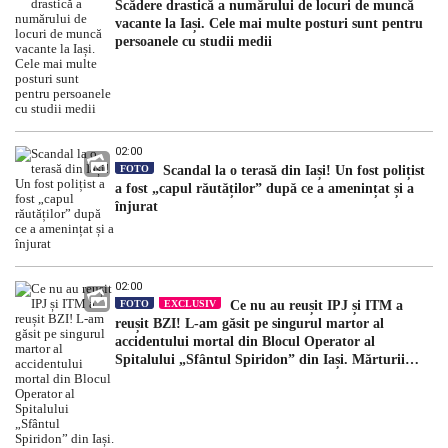
Scădere drastică a numărului de locuri de muncă
vacante la Iași. Cele mai multe posturi sunt pentru
persoanele cu studii medii
02:00
FOTO
Scandal la o terasă din Iași! Un fost polițist
a fost „capul răutăților” după ce a amenințat și a
înjurat
02:00
FOTO
EXCLUSIV
Ce nu au reușit IPJ și ITM a
reușit BZI! L-am găsit pe singurul martor al
accidentului mortal din Blocul Operator al
Spitalului „Sfântul Spiridon” din Iași. Mărturii
halucinante: „După incident, mi-a spus să am grijă
ce spun”