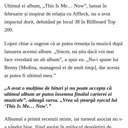
Ultimul ei album, „This Is Me… Now”, lansat în
februarie și inspirat de relația cu Affleck, nu a avut
impactul dorit, debutând pe locul 38 în Billboard Top
200.
Lopez chiar a sugerat că ar putea renunța la muzică după
lansarea acestui album. „Sincer, nu știu dacă voi mai
face vreodată un alt album”, a spus ea. „Nu-i spune lui
Benny [Medina, managerul ei de mult timp], dar acesta
ar putea fi ultimul meu.”
„A avut o mulțime de hituri și nu poate accepta că
ultimul album ar putea însemna finalul carierei ei
muzicale”, adaugă sursa. „Vrea să șteargă eșecul lui
‘This Is Me… Now’.”
Albumul a primit recenzii mixte, iar turneul asociat nu s-
a vândut bine, fiind anulat în mijlocul despărțirii de