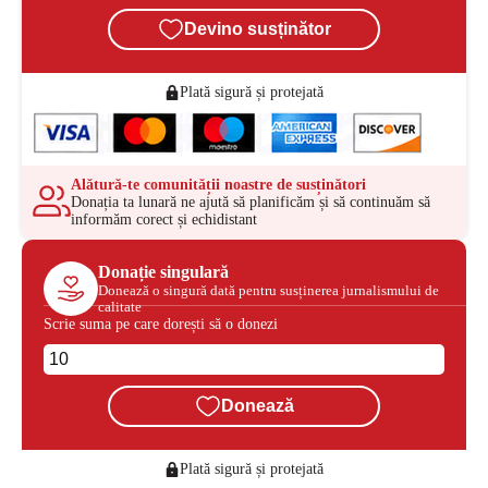
Devino susținător
Plată sigură și protejată
Alătură-te comunității noastre de susținători
Donația ta lunară ne ajută să planificăm și să continuăm să
informăm corect și echidistant
Donație singulară
Donează o singură dată pentru susținerea jurnalismului de
calitate
Scrie suma pe care dorești să o donezi
Donează
Plată sigură și protejată