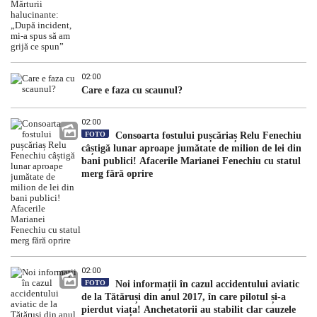
02:00
Care e faza cu scaunul?
02:00
FOTO
Consoarta fostului pușcăriaș Relu Fenechiu
câștigă lunar aproape jumătate de milion de lei din
bani publici! Afacerile Marianei Fenechiu cu statul
merg fără oprire
02:00
FOTO
Noi informații în cazul accidentului aviatic
de la Tătăruși din anul 2017, în care pilotul și-a
pierdut viața! Anchetatorii au stabilit clar cauzele