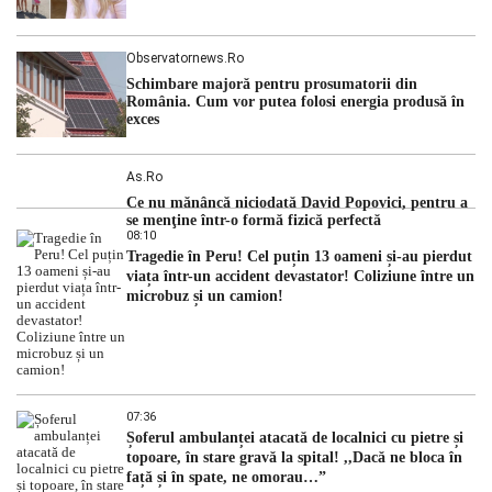
Observatornews.ro
Schimbare majoră pentru prosumatorii din
România. Cum vor putea folosi energia produsă în
exces
As.ro
Ce nu mănâncă niciodată David Popovici, pentru a
se menţine într-o formă fizică perfectă
08:10
Tragedie în Peru! Cel puțin 13 oameni și-au pierdut
viața într-un accident devastator! Coliziune între un
microbuz și un camion!
07:36
Șoferul ambulanței atacată de localnici cu pietre și
topoare, în stare gravă la spital! ,,Dacă ne bloca în
față și în spate, ne omorau…”