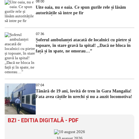
08:00
Uite oaia, nu e oaia. Ce spun gurile rele și lăsăm
autoritățile să intre pe fir
07:36
Șoferul ambulanței atacată de localnici cu pietre și
topoare, în stare gravă la spital! ,,Dacă ne bloca în
față și în spate, ne omorau…”
07:04
Tânără de 19 ani, lovită de tren în Gara Mangalia!
Fata avea căștile în urechi și nu a auzit locomotiva!
BZI - EDITIA DIGITALĂ - PDF
10 august 2026