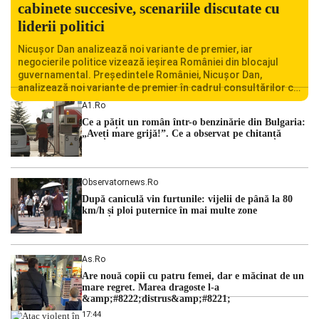
cabinete succesive, scenariile discutate cu
liderii politici
Nicușor Dan analizează noi variante de premier, iar
negocierile politice vizează ieșirea României din blocajul
guvernamental. Președintele României, Nicușor Dan,
analizează noi variante de premier în cadrul consultărilor cu
liderii politici. Ciprian Ciucu vorbește despre scenariul unui
A1.ro
guvern tehnocrat și despre posibilitatea a două cabinete
Ce a pățit un român într-o benzinărie din Bulgaria:
succesive. Nicușor Dan analizează noi variante de premier
„Aveți mare grijă!”. Ce a observat pe chitanță
România traversează […]
Observatornews.ro
După caniculă vin furtunile: vijelii de până la 80
km/h și ploi puternice în mai multe zone
As.ro
Are nouă copii cu patru femei, dar e măcinat de un
mare regret. Marea dragoste l-a
&amp;#8222;distrus&amp;#8221;
17:44