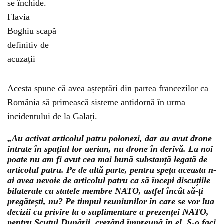
Acesta spune că avea așteptări din partea francezilor ca
România să primească sisteme antidornă în urma
incidentului de la Galați.
„Au activat articolul patru polonezi, dar au avut drone
intrate în spațiul lor aerian, nu drone în derivă. La noi
poate nu am fi avut cea mai bună substanță legată de
articolul patru. Pe de altă parte, pentru speța aceasta n-
ai avea nevoie de articolul patru ca să începi discuțiile
bilaterale cu statele membre NATO, astfel încât să-ți
pregătești, nu? Pe timpul reuniunilor în care se vor lua
decizii cu privire la o suplimentare a prezenței NATO,
pentru Scutul Dunării, crezând împreună în el. S-o faci