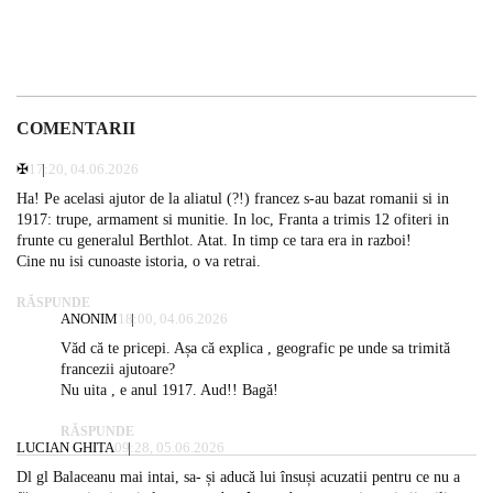
COMENTARII
✠
17:20, 04.06.2026
Ha! Pe acelasi ajutor de la aliatul (?!) francez s-au bazat romanii si in
1917: trupe, armament si munitie. In loc, Franta a trimis 12 ofiteri in
frunte cu generalul Berthlot. Atat. In timp ce tara era in razboi!
Cine nu isi cunoaste istoria, o va retrai.
RĂSPUNDE
ANONIM
18:00, 04.06.2026
Văd că te pricepi. Așa că explica , geografic pe unde sa trimită
francezii ajutoare?
Nu uita , e anul 1917. Aud!! Bagă!
RĂSPUNDE
LUCIAN GHITA
09:28, 05.06.2026
Dl gl Balaceanu mai intai, sa- și aducă lui însuși acuzatii pentru ce nu a