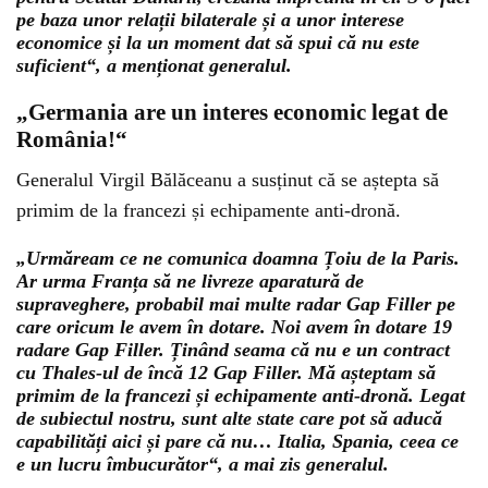
pe baza unor relații bilaterale și a unor interese
economice și la un moment dat să spui că nu este
suficient“, a menționat generalul.
„Germania are un interes economic legat de
România!“
Generalul Virgil Bălăceanu a susținut că se aștepta să
primim de la francezi și echipamente anti-dronă.
„Urmăream ce ne comunica doamna Țoiu de la Paris.
Ar urma Franța să ne livreze aparatură de
supraveghere, probabil mai multe radar Gap Filler pe
care oricum le avem în dotare. Noi avem în dotare 19
radare Gap Filler. Ținând seama că nu e un contract
cu Thales-ul de încă 12 Gap Filler. Mă așteptam să
primim de la francezi și echipamente anti-dronă. Legat
de subiectul nostru, sunt alte state care pot să aducă
capabilități aici și pare că nu… Italia, Spania, ceea ce
e un lucru îmbucurător“, a mai zis generalul.