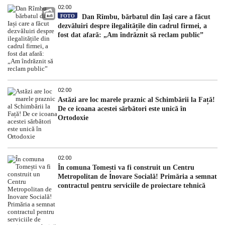
02:00
FOTO
Dan Rîmbu, bărbatul din Iași care a făcut
dezvăluiri despre ilegalitățile din cadrul firmei, a
fost dat afară: „Am îndrăznit să reclam public”
02:00
Astăzi are loc marele praznic al Schimbării la Față!
De ce icoana acestei sărbători este unică în
Ortodoxie
02:00
În comuna Tomești va fi construit un Centru
Metropolitan de Inovare Socială! Primăria a semnat
contractul pentru serviciile de proiectare tehnică