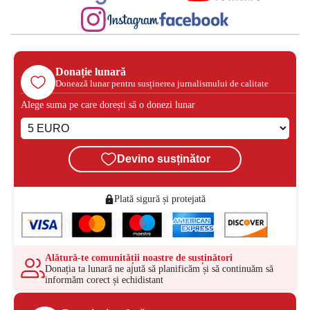
Donație lunară
Donează lunar pentru susținerea jurnalismului de calitate
Alege suma pe care dorești să o donezi lunar
Devino susținător
Plată sigură și protejată
Alătură-te comunității noastre de susținători
Donația ta lunară ne ajută să planificăm și să continuăm să
informăm corect și echidistant