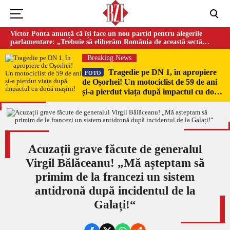
Victor Ponta anunță că își face un nou partid pentru alegerile
parlamentare: „Trebuie să eliberăm România de această sectă
globalistă”
Breaking News
Tragedie pe DN 1, în apropiere
FOTO
de Oșorhei! Un motociclist de 59 de ani
și-a pierdut viața după impactul cu două
mașini!
Acuzații grave făcute de generalul
Virgil Bălăceanu! „Mă așteptam să
primim de la francezi un sistem
antidronă după incidentul de la
Galați!“