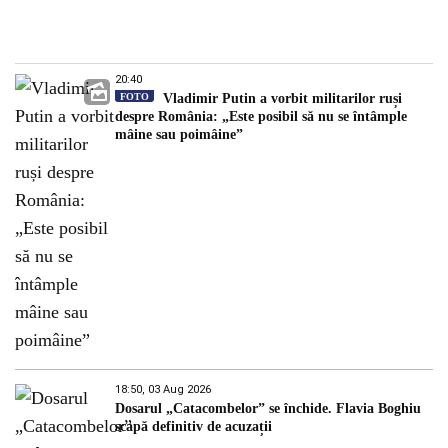
20:40
FOTO
Vladimir Putin a vorbit militarilor ruși
despre România: „Este posibil să nu se întâmple
mâine sau poimâine”
18:50, 03 Aug 2026
Dosarul „Catacombelor” se închide. Flavia Boghiu
scapă definitiv de acuzații