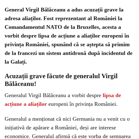
General Virgil Bălăceanu a adus acuzații grave la
adresa aliaților. Fost reprezentant al României la
Comandamentul NATO de la Bruxelles, acesta a
vorbit despre lipsa de acțiune a aliaților europeni în
privința României, spunând că se aștepta să primim
de la francezi un sistem antidronă după incidentul de
la Galați.
Acuzații grave făcute de generalul Virgil
Bălăceanu!
Generalul Virgil Bălăceanu a vorbit despre
lipsa de
acțiune a aliaților
europeni în privința României.
Generalul a menționat că nici Germania nu a venit cu o
inițiativă de apărare a României, deși are interese
economice. Generalul afirmă că este vorba de semnarea