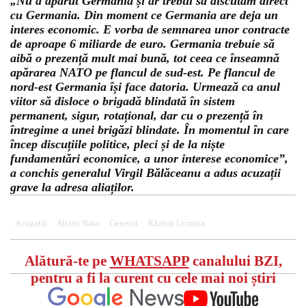
„Nu a apărut Germania și ar trebui să discutăm direct
cu Germania. Din moment ce Germania are deja un
interes economic. E vorba de semnarea unor contracte
de aproape 6 miliarde de euro. Germania trebuie să
aibă o prezență mult mai bună, tot ceea ce înseamnă
apărarea NATO pe flancul de sud-est. Pe flancul de
nord-est Germania își face datoria. Urmează ca anul
viitor să disloce o brigadă blindată în sistem
permanent, sigur, rotațional, dar cu o prezență în
întregime a unei brigăzi blindate. În momentul în care
încep discuțiile politice, pleci și de la niște
fundamentări economice, a unor interese economice”,
a conchis generalul Virgil Bălăceanu a adus acuzații
grave la adresa aliaților.
Acuzatii
Aliatii Nato
General
Război Ucraina
Alătură-te pe
WHATSAPP
canalului BZI,
pentru a fi la curent cu cele mai noi știri