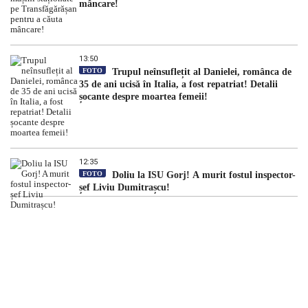
mâncare!
13:50
FOTO
Trupul neînsuflețit al Danielei, românca de
35 de ani ucisă în Italia, a fost repatriat! Detalii
șocante despre moartea femeii!
12:35
FOTO
Doliu la ISU Gorj! A murit fostul inspector-
șef Liviu Dumitrașcu!