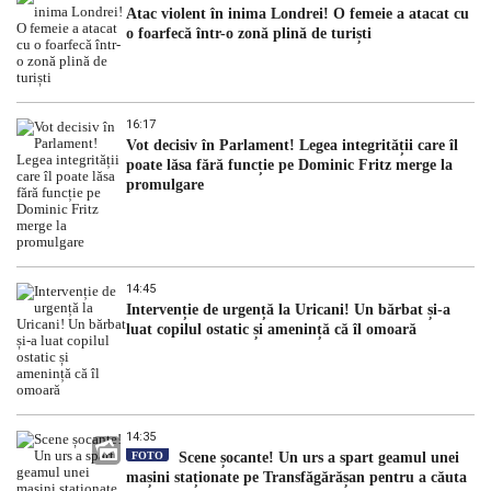
Atac violent în inima Londrei! O femeie a atacat cu
o foarfecă într-o zonă plină de turiști
16:17
Vot decisiv în Parlament! Legea integrității care îl
poate lăsa fără funcție pe Dominic Fritz merge la
promulgare
14:45
Intervenție de urgență la Uricani! Un bărbat și-a
luat copilul ostatic și amenință că îl omoară
14:35
FOTO
Scene șocante! Un urs a spart geamul unei
mașini staționate pe Transfăgărășan pentru a căuta