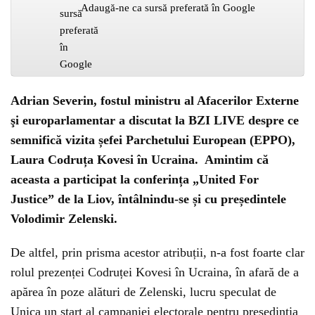
Adaugă-ne ca sursă preferată în Google
Adrian Severin, fostul ministru al Afacerilor Externe
şi europarlamentar a discutat la BZI LIVE despre ce
semnifică vizita șefei Parchetului European (EPPO),
Laura Codruța Kovesi în Ucraina. Amintim că
aceasta a participat la conferința „United For
Justice” de la Liov, întâlnindu-se și cu președintele
Volodimir Zelenski.
De altfel, prin prisma acestor atribuții, n-a fost foarte clar
rolul prezenței Codruței Kovesi în Ucraina, în afară de a
apărea în poze alături de Zelenski, lucru speculat de
Unica un start al campaniei electorale pentru președinția