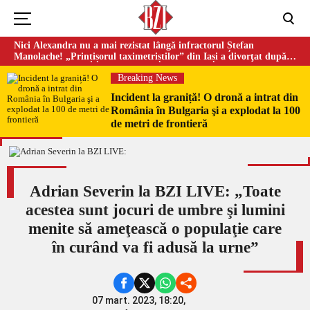
Nici Alexandra nu a mai rezistat lângă infractorul Ștefan
Manolache! „Prințișorul taximetriștilor” din Iași a divorţat după
doi ani de căsnicie
Breaking News
Incident la graniță! O dronă a intrat din
România în Bulgaria şi a explodat la 100
de metri de frontieră
Adrian Severin la BZI LIVE: „Toate
acestea sunt jocuri de umbre şi lumini
menite să ameţească o populaţie care
în curând va fi adusă la urne”
07 mart. 2023, 18:20,