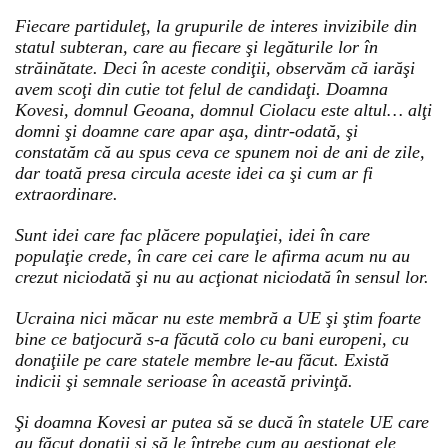
Fiecare partiduleţ, la grupurile de interes invizibile din
statul subteran, care au fiecare şi legăturile lor în
străinătate. Deci în aceste condiţii, observăm că iarăşi
avem scoţi din cutie tot felul de candidaţi. Doamna
Kovesi, domnul Geoana, domnul Ciolacu este altul… alţi
domni şi doamne care apar aşa, dintr-odată, şi
constatăm că au spus ceva ce spunem noi de ani de zile,
dar toată presa circula aceste idei ca şi cum ar fi
extraordinare.
Sunt idei care fac plăcere populaţiei, idei în care
populaţie crede, în care cei care le afirma acum nu au
crezut niciodată şi nu au acţionat niciodată în sensul lor.
Ucraina nici măcar nu este membră a UE şi ştim foarte
bine ce batjocură s-a făcută colo cu bani europeni, cu
donaţiile pe care statele membre le-au făcut. Există
indicii şi semnale serioase în această privinţă.
Şi doamna Kovesi ar putea să se ducă în statele UE care
au făcut donaţii şi să le întrebe cum au gestionat ele