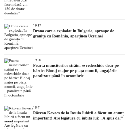
19:17
Drona care a explodat în Bulgaria, aproape de
granița cu România, aparținea Ucrainei
19:00
Poarta muncitorilor străini se redeschide doar pe
hârtie: Blocaj major pe piața muncii, angajările –
paralizate până în octombrie
18:41
Răzvan Kovacs de la Insula Iubirii a făcut un anunț
important! Are legătura cu iubita lui: „A spus da!”