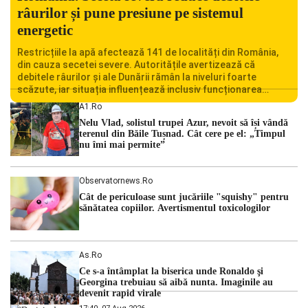
râurilor și pune presiune pe sistemul
energetic
Restricțiile la apă afectează 141 de localități din România,
din cauza secetei severe. Autoritățile avertizează că
debitele râurilor și ale Dunării rămân la niveluri foarte
scăzute, iar situația influențează inclusiv funcționarea
Centralei Nucleare de la Cernavodă. România se confruntă
A1.ro
cu una dintre cele mai dificile perioade din punct de vedere
Nelu Vlad, solistul trupei Azur, nevoit să își vândă
hidrologic din ultimii ani. Lipsa […]
terenul din Băile Tușnad. Cât cere pe el: „Timpul
nu îmi mai permite”
Observatornews.ro
Cât de periculoase sunt jucăriile "squishy" pentru
sănătatea copiilor. Avertismentul toxicologilor
As.ro
Ce s-a întâmplat la biserica unde Ronaldo şi
Georgina trebuiau să aibă nunta. Imaginile au
devenit rapid virale