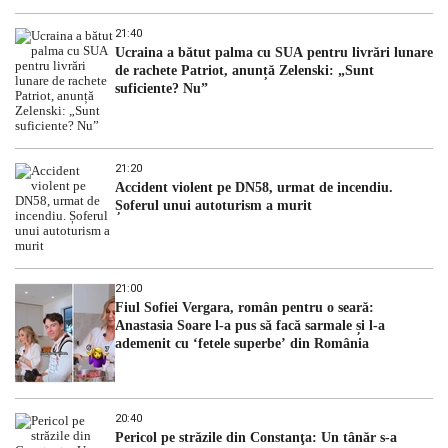
21:40
Ucraina a bătut palma cu SUA pentru livrări lunare
de rachete Patriot, anunță Zelenski: „Sunt
suficiente? Nu”
21:20
Accident violent pe DN58, urmat de incendiu.
Șoferul unui autoturism a murit
21:00
Fiul Sofiei Vergara, român pentru o seară:
Anastasia Soare l-a pus să facă sarmale și l-a
ademenit cu ‘fetele superbe’ din România
20:40
Pericol pe străzile din Constanţa: Un tânăr s-a