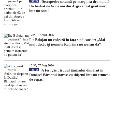
FOTO
Descoperire șocantă pe marginea drumului!
Un bărbat de 62 de ani din Argeș a fost găsit mort
într-un șanț!
12:20, 07 Aug 2026
Ilie Bolojan nu cedează în fața sindicatelor: „Mai
mult decât își permite România nu putem da”
10:35, 07 Aug 2026
FOTO
A fost găsit trupul tânărului dispărut în
Dunăre! Bărbatul intrase cu skijetul într-un trunchi
de copac!